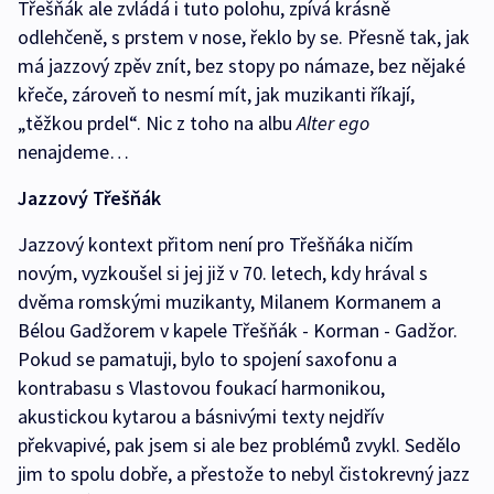
Třešňák ale zvládá i tuto polohu, zpívá krásně
odlehčeně, s prstem v nose, řeklo by se. Přesně tak, jak
má jazzový zpěv znít, bez stopy po námaze, bez nějaké
křeče, zároveň to nesmí mít, jak muzikanti říkají,
„těžkou prdel“. Nic z toho na albu
Alter ego
nenajdeme…
Jazzový Třešňák
Jazzový kontext přitom není pro Třešňáka ničím
novým, vyzkoušel si jej již v 70. letech, kdy hrával s
dvěma romskými muzikanty, Milanem Kormanem a
Bélou Gadžorem v kapele Třešňák - Korman - Gadžor.
Pokud se pamatuji, bylo to spojení saxofonu a
kontrabasu s Vlastovou foukací harmonikou,
akustickou kytarou a básnivými texty nejdřív
překvapivé, pak jsem si ale bez problémů zvykl. Sedělo
jim to spolu dobře, a přestože to nebyl čistokrevný jazz