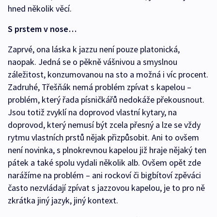
hned několik věcí.
S prstem v nose…
Zaprvé, ona láska k jazzu není pouze platonická,
naopak. Jedná se o pěkně vášnivou a smyslnou
záležitost, konzumovanou na sto a možná i víc procent.
Zadruhé, Třešňák nemá problém zpívat s kapelou –
problém, který řada písničkářů nedokáže překousnout.
Jsou totiž zvyklí na doprovod vlastní kytary, na
doprovod, který nemusí být zcela přesný a lze se vždy
rytmu vlastních prstů nějak přizpůsobit. Ani to ovšem
není novinka, s plnokrevnou kapelou již hraje nějaký ten
pátek a také spolu vydali několik alb. Ovšem opět zde
narážíme na problém – ani rockoví či bigbítoví zpěváci
často nezvládají zpívat s jazzovou kapelou, je to pro ně
zkrátka jiný jazyk, jiný kontext.