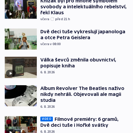
Knížák byl pro mnohé symbolem
svobody a intelektuálního rebelství,
řekl Klaus
včera
před 21
h
Dvě deci tuše vykreslují japanologa
a otce Petra Geislera
včera v 08:00
Válka ševců změnila obuvnictví,
popisuje kniha
6. 8. 2026
Album Revolver The Beatles naživo
nikdy nehráli. Objevovali ale magii
studia
6. 8. 2026
Filmové premiéry: 6 gramů,
VIDEO
Dvě deci tuše i Hořké svátky
6. 8. 2026