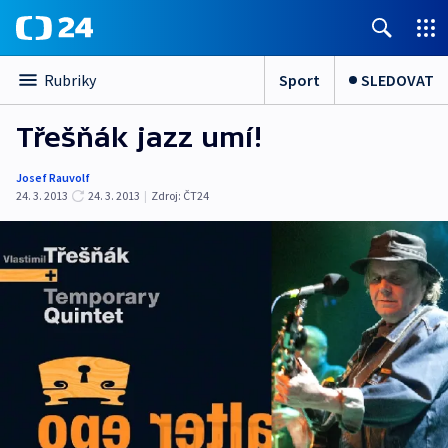
Sport
SLEDOVAT
Rubriky
Třešňák jazz umí!
Josef Rauvolf
24. 3. 2013
24. 3. 2013
|
Zdroj:
ČT24