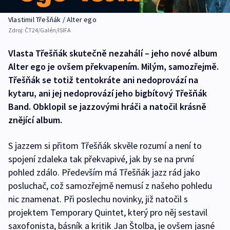
Vlastimil Třešňák / Alter ego
Zdroj:
ČT24/Galén/ISIFA
Vlasta Třešňák skutečně nezahálí – jeho nové album
Alter ego je ovšem překvapením. Milým, samozřejmě.
Třešňák se totiž tentokráte ani nedoprovází na
kytaru, ani jej nedoprovází jeho bigbítový Třešňák
Band. Obklopil se jazzovými hráči a natočil krásně
znějící album.
S jazzem si přitom Třešňák skvěle rozumí a není to
spojení zdaleka tak překvapivé, jak by se na první
pohled zdálo. Především má Třešňák jazz rád jako
posluchač, což samozřejmě nemusí z našeho pohledu
nic znamenat. Při poslechu novinky, již natočil s
projektem Temporary Quintet, který pro něj sestavil
saxofonista, básník a kritik Jan Štolba, je ovšem jasné