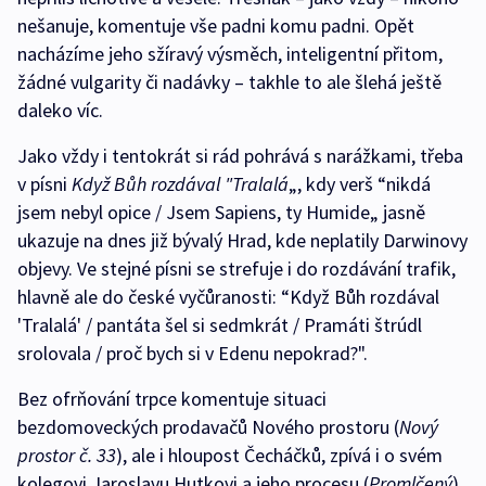
nešanuje, komentuje vše padni komu padni. Opět
nacházíme jeho sžíravý výsměch, inteligentní přitom,
žádné vulgarity či nadávky – takhle to ale šlehá ještě
daleko víc.
Jako vždy i tentokrát si rád pohrává s narážkami, třeba
v písni
Když Bůh rozdával "Tralalá
„, kdy verš “nikdá
jsem nebyl opice / Jsem Sapiens, ty Humide„ jasně
ukazuje na dnes již bývalý Hrad, kde neplatily Darwinovy
objevy. Ve stejné písni se strefuje i do rozdávání trafik,
hlavně ale do české vyčůranosti: “Když Bůh rozdával
'Tralalá' / pantáta šel si sedmkrát / Pramáti štrúdl
srolovala / proč bych si v Edenu nepokrad?".
Bez ofrňování trpce komentuje situaci
bezdomoveckých prodavačů Nového prostoru (
Nový
prostor č. 33
), ale i hloupost Čecháčků, zpívá i o svém
kolegovi Jaroslavu Hutkovi a jeho procesu (
Promlčený
).