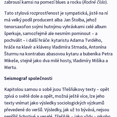
zabrousí kamsi na pomezí blues a rocku (
Rodné číslo
).
Tato stylová rozprostřenost je sympatická, jistě na ní
má velký podíl producent alba Jan Štolba, jehož
tenorsaxofon svými hutnýmu vyhrávkami celé album
šperkuje, samozřejmě ale nesmím pominout – a
pochválit – i další hráče: kytaristu Adama Tvrdého,
hráče na klavír a klávesy Vladimíra Strnada, Antonína
Šturmu na kontrabas abasovou kytaru a bubeníka Petra
Mikeše, stejně jako dva milé hosty, Vladimíry Mišíka a
Mertu.
Seismograf společnosti
Kapitolou samou o sobě jsou Třešňákovy texty – opět
zpívá o světě dole a opět, možná ještě více, lze jeho
texty vnímat jako výsledky sociologických výzkumů
převedené do veršů. Výsledky, jak už to bývává, nejsou
nepříliš lichotivé a veselé. Třešňák – jako vždy – nikoho