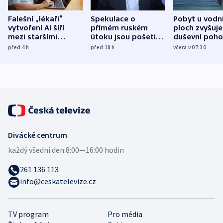
Falešní „lékaři“
Spekulace o
Pobyt u vodn
vytvoření AI šíří
přímém ruském
ploch zvyšuje
mezi staršími
útoku jsou pošetilé,
duševní poho
Poláky nebezpečné
míní estonský
ukázala
před 4
h
před 18
h
včera v 07:30
zdravotní rady
bezpečnostní
mezinárodní 
expert
Divácké centrum
každý všední den:
8:00—16:00 hodin
261 136 113
info@ceskatelevize.cz
TV program
Pro média