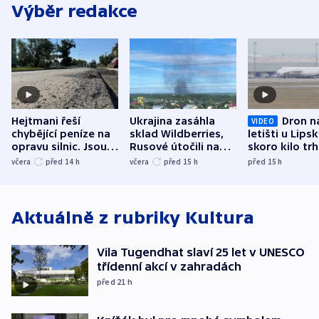
Výběr redakce
Hejtmani řeší
Ukrajina zasáhla
Dron n
VIDEO
chybějící peníze na
sklad Wildberries,
letišti u Lips
opravu silnic. Jsou
Rusové útočili na
skoro kilo trh
nenárokové, namítá
trh, hasiče či
indicie ukazuj
včera
před 14
h
včera
před 15
h
před 15
h
ministerstvo
stadion
Rusko
Aktuálně z rubriky
Kultura
Vila Tugendhat slaví 25 let v UNESCO
třídenní akcí v zahradách
před 21
h