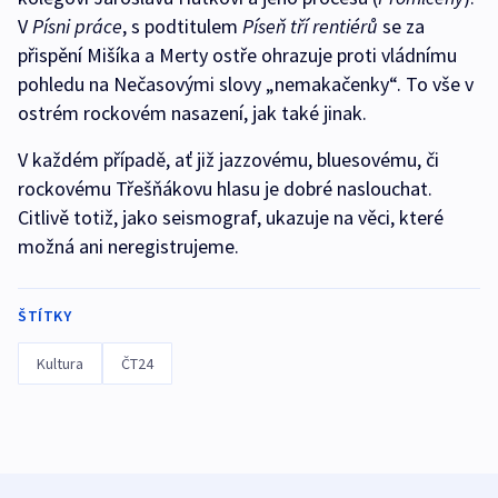
V
Písni práce
, s podtitulem
Píseň tří rentiérů
se za
přispění Mišíka a Merty ostře ohrazuje proti vládnímu
pohledu na Nečasovými slovy „nemakačenky“. To vše v
ostrém rockovém nasazení, jak také jinak.
V každém případě, ať již jazzovému, bluesovému, či
rockovému Třešňákovu hlasu je dobré naslouchat.
Citlivě totiž, jako seismograf, ukazuje na věci, které
možná ani neregistrujeme.
ŠTÍTKY
Kultura
ČT24