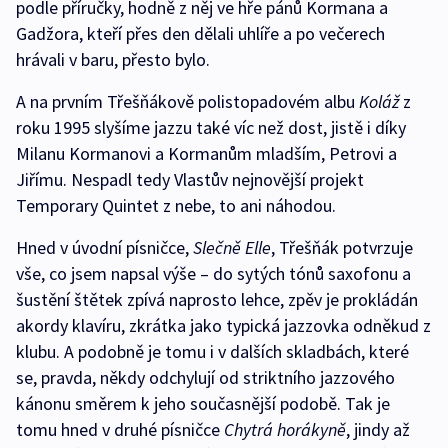
podle příručky, hodně z něj ve hře pánů Kormana a
Gadžora, kteří přes den dělali uhlíře a po večerech
hrávali v baru, přesto bylo.
A na prvním Třešňákově polistopadovém albu
Koláž
z
roku 1995 slyšíme jazzu také víc než dost, jistě i díky
Milanu Kormanovi a Kormanům mladším, Petrovi a
Jiřímu. Nespadl tedy Vlastův nejnovější projekt
Temporary Quintet z nebe, to ani náhodou.
Hned v úvodní písničce,
Slečně Elle
, Třešňák potvrzuje
vše, co jsem napsal výše – do sytých tónů saxofonu a
šustění štětek zpívá naprosto lehce, zpěv je prokládán
akordy klavíru, zkrátka jako typická jazzovka odněkud z
klubu. A podobně je tomu i v dalších skladbách, které
se, pravda, někdy odchylují od striktního jazzového
kánonu směrem k jeho současnější podobě. Tak je
tomu hned v druhé písničce
Chytrá horákyně
, jindy až