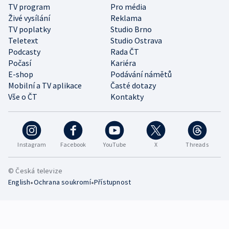
TV program
Pro média
Živé vysílání
Reklama
TV poplatky
Studio Brno
Teletext
Studio Ostrava
Podcasty
Rada ČT
Počasí
Kariéra
E-shop
Podávání námětů
Mobilní a TV aplikace
Časté dotazy
Vše o ČT
Kontakty
Instagram
Facebook
YouTube
X
Threads
© Česká televize
•
•
English
Ochrana soukromí
Přístupnost