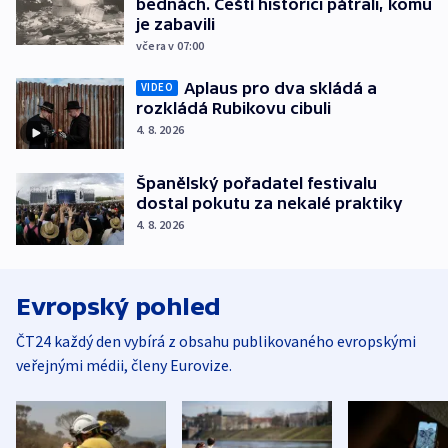
bednách. Čeští historici pátrali, komu
je zabavili
včera v 07:00
Aplaus pro dva skládá a
VIDEO
rozkládá Rubikovu cibuli
4. 8. 2026
Španělský pořadatel festivalu
dostal pokutu za nekalé praktiky
4. 8. 2026
Evropský pohled
ČT24 každý den vybírá z obsahu publikovaného evropskými
veřejnými médii, členy Eurovize.