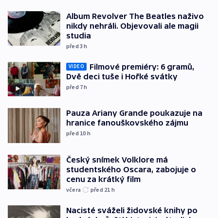
Album Revolver The Beatles naživo
nikdy nehráli. Objevovali ale magii
studia
před 3
h
Filmové premiéry: 6 gramů,
VIDEO
Dvě deci tuše i Hořké svátky
před 7
h
Pauza Ariany Grande poukazuje na
hranice fanouškovského zájmu
před 10
h
Český snímek Volklore má
studentského Oscara, zabojuje o
cenu za krátký film
včera
před 21
h
Nacisté sváželi židovské knihy po