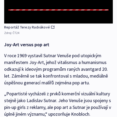
Reportáž Terezy Radvákové
Zdroj:
ČT24
Joy-Art versus pop art
V roce 1969 vystavil Sutnar Venuše pod utopickým
manifestem Joy-Art, jehož vitalismus a humanismus
odkazují k ideovým programům raných avantgard 20.
let. Záměrně se tak konfrontoval s mladou, mediálně
úspěšnou generací malířů zejména pop artu.
„Popartisté vycházeli z prvků komerční vizuální kultury
stejně jako Ladislav Sutnar. Jeho Venuše jsou spojeny s
pin-up girls z reklamy, ale pop art a Sutnar je používají v
úplně jiném významu,“ upozorňuje Knobloch.