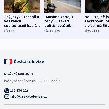
Jiný jazyk i technika.
„Musíme zapojit
Na Ukrajině j
Ve Francii
ženy.“ Litevští
zadržováni o
spolupracují hasiči z
politici zvažují
z více než 50 
různých zemí
dohodu o
Bojovali na s
před 4
h
včera v 16:00
včera v 14:37
demografii
Ruska
Divácké centrum
každý všední den:
8:00—16:00 hodin
261 136 113
info@ceskatelevize.cz