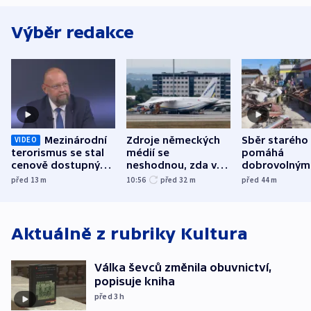
Výběr redakce
Mezinárodní
Zdroje německých
Sběr starého
VIDEO
terorismus se stal
médií se
pomáhá
cenově dostupným,
neshodnou, zda v
dobrovolným
varuje Bartošek
letadle ohroženém
hasičům fina
před 13
m
10:56
před 32
m
před 44
m
v Lipsku dronem
techniku i ak
byla munice
Aktuálně z rubriky
Kultura
Válka ševců změnila obuvnictví,
popisuje kniha
před 3
h