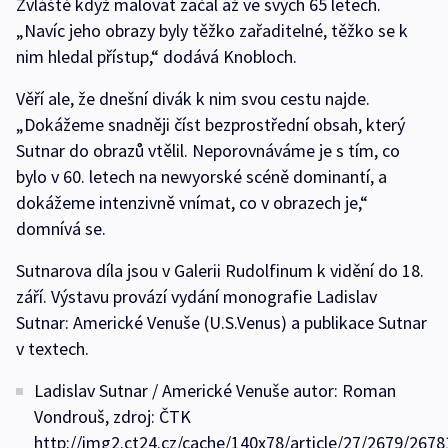
Zvláště když malovat začal až ve svých 65 letech.
„Navíc jeho obrazy byly těžko zařaditelné, těžko se k
nim hledal přístup,“ dodává Knobloch.
Věří ale, že dnešní divák k nim svou cestu najde.
„Dokážeme snadněji číst bezprostřední obsah, který
Sutnar do obrazů vtělil. Neporovnáváme je s tím, co
bylo v 60. letech na newyorské scéně dominantí, a
dokážeme intenzivně vnímat, co v obrazech je,“
domnívá se.
Sutnarova díla jsou v Galerii Rudolfinum k vidění do 18.
září. Výstavu provází vydání monografie Ladislav
Sutnar: Americké Venuše (U.S.Venus) a publikace Sutnar
v textech.
Ladislav Sutnar / Americké Venuše autor: Roman
Vondrouš, zdroj: ČTK
http://img2.ct24.cz/cache/140x78/article/27/2679/2678