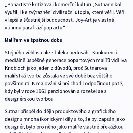
„Popartisté kritizovali komerční kulturu, Sutnar nikoli.
Využil ji ke zvýraznění civilizační utopie, které věřil. Věřil
v lepší a šťastnější budoucnost. Joy-Art je vlastně
vtipnou parafrází pop artu.“
Malířem ve špatnou dobu
Stejného věhlasu ale zdaleka nedosáhl. Konkurenci
mediálně úspěšné generace popartových malířů vidí Iva
Knobloch jako jeden z důvodů, proč Sutnarova
malířstká tvorba zůstala ve své době bez většího
povšimnutí. K malování si prý chodil odpočinout poté,
kdy byl v roce 1961 penzionován a rozešel se s
designérskou tvorbou.
Sutnar přispěl do dějin produktového a grafického
designu mnoha ikonickými díly a to, že byl zapsán jako
designér, bylo pro něho jako malíře vlastně překážkou.