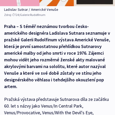
Ladislav Sutnar / Americké Venuše
Zdroj:
ČT24/Galerie Rudolfinum
Praha – S téměř neznámou tvorbou česko-
amerického designéra Ladislava Sutnara seznamuje v
pražské Galerii Rudolfinum výstava Americké Venuše,
která je první samostatnou přehlídkou Sutnarovy
americké malby od jeho smrti v roce 1976. Zájemci
mohou vidět jeho rozměrné ženské akty malované
akrylovými barvami na sololitu, které autor nazýval
Venuše a které ve své době zůstaly ve stínu jeho
designérského věhlasu i tehdejšího okouzlení pop
artem.
Pražská výstava představuje Sutnarova díla ze začátku
60. let s názvy jako Venus/In Central Park,
Venus/Provocative, Venus/With the Devil's Eye,