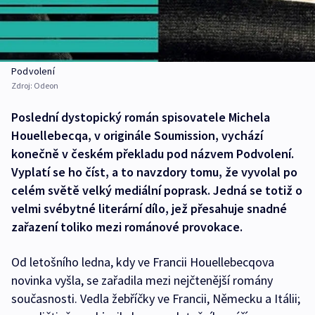
Podvolení
Zdroj:
Odeon
Poslední dystopický román spisovatele Michela
Houellebecqa, v originále Soumission, vychází
konečně v českém překladu pod názvem Podvolení.
Vyplatí se ho číst, a to navzdory tomu, že vyvolal po
celém světě velký mediální poprask. Jedná se totiž o
velmi svébytné literární dílo, jež přesahuje snadné
zařazení toliko mezi románové provokace.
Od letošního ledna, kdy ve Francii Houellebecqova
novinka vyšla, se zařadila mezi nejčtenější romány
současnosti. Vedla žebříčky ve Francii, Německu a Itálii;