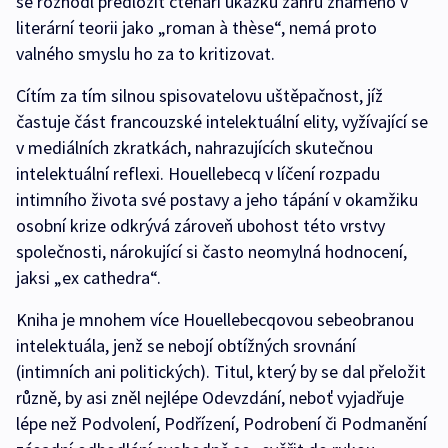
se rozhodl předložit čtenáři ukázku žánru známého v
literární teorii jako „roman à thèse“, nemá proto
valného smyslu ho za to kritizovat.
Cítím za tím silnou spisovatelovu uštěpačnost, jíž
častuje část francouzské intelektuální elity, vyžívající se
v mediálních zkratkách, nahrazujících skutečnou
intelektuální reflexi. Houellebecq v líčení rozpadu
intimního života své postavy a jeho tápání v okamžiku
osobní krize odkrývá zároveň ubohost této vrstvy
společnosti, nárokující si často neomylná hodnocení,
jaksi „ex cathedra“.
Kniha je mnohem více Houellebecqovou sebeobranou
intelektuála, jenž se nebojí obtížných srovnání
(intimních ani politických). Titul, který by se dal přeložit
různě, by asi zněl nejlépe Odevzdání, neboť vyjadřuje
lépe než Podvolení, Podřízení, Podrobení či Podmanění