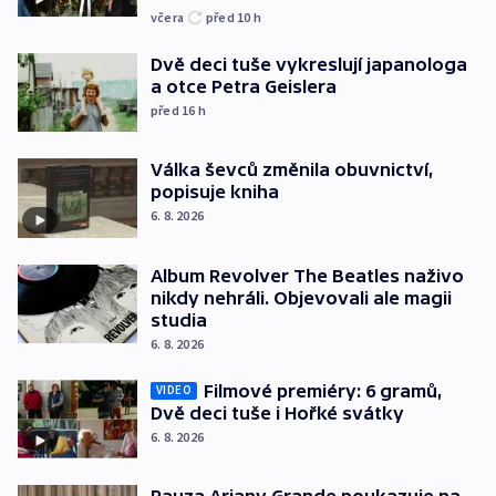
včera
před 10
h
Dvě deci tuše vykreslují japanologa
a otce Petra Geislera
před 16
h
Válka ševců změnila obuvnictví,
popisuje kniha
6. 8. 2026
Album Revolver The Beatles naživo
nikdy nehráli. Objevovali ale magii
studia
6. 8. 2026
Filmové premiéry: 6 gramů,
VIDEO
Dvě deci tuše i Hořké svátky
6. 8. 2026