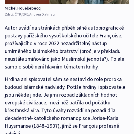
Michel Houellebecq
Zdroj:
ČTK/EFE/Andreu Dalmau
Autor uvádí na stránkách příběh silně autobiografické
postavy pařížského vysoškolského učitele Françoise,
prožívajícího v roce 2022 nezadržitelný nástup
umírněného Islámského bratrství (proč je v překladu
neustále zmiňováno jako Muslimská jednota?). To ale
samo o sobě není hlavním tématem knihy.
Hrdina ani spisovatel sám se nestaví do role proroka
budoucí islámské nadvlády. Potíže hrdiny i spisovatele
jsou někde jinde. Je jimi rozpad základních hodnot
evropské civilizace, mezi něž patřila od počátku
křesťanská víra. Tyto úvahy rozvádí na pozadí díla
dekadentně-katolického romanopisce Jorise-Karla
Huysmanse (1848–1907), jímž se François profesně
zabývá.