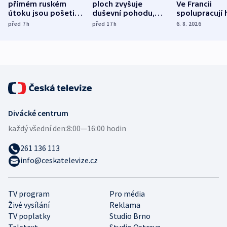
přímém ruském
ploch zvyšuje
Ve Francii
útoku jsou pošetilé,
duševní pohodu,
spolupracují h
míní estonský
ukázala
různých zemí
před 7
h
před 17
h
6. 8. 2026
bezpečnostní
mezinárodní studie
expert
Divácké centrum
každý všední den:
8:00—16:00 hodin
261 136 113
info@ceskatelevize.cz
TV program
Pro média
Živé vysílání
Reklama
TV poplatky
Studio Brno
Teletext
Studio Ostrava