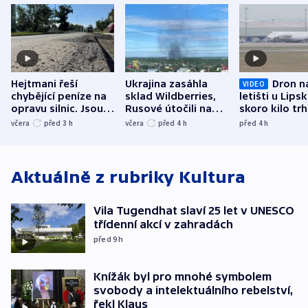
Hejtmani řeší
Ukrajina zasáhla
Dron n
VIDEO
chybějící peníze na
sklad Wildberries,
letišti u Lips
opravu silnic. Jsou
Rusové útočili na
skoro kilo trh
nenárokové, namítá
trh, hasiče či
indicie ukazuj
včera
před 3
h
včera
před 4
h
před 4
h
ministerstvo
stadion
Rusko
Aktuálně z rubriky
Kultura
Vila Tugendhat slaví 25 let v UNESCO
třídenní akcí v zahradách
před 9
h
Knížák byl pro mnohé symbolem
svobody a intelektuálního rebelství,
řekl Klaus