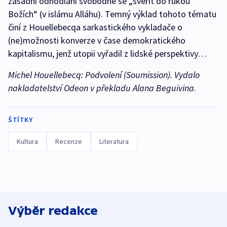
zásadní odhodlání svobodně se „svěřit do rukou
Božích“ (v islámu Alláhu). Temný výklad tohoto tématu
činí z Houellebecqa sarkastického vykladače o
(ne)možnosti konverze v čase demokratického
kapitalismu, jenž utopii vyřadil z lidské perspektivy…
Michel Houellebecq: Podvolení (Soumission). Vydalo
nakladatelství Odeon v překladu Alana Beguivina
.
ŠTÍTKY
Kultura
Recenze
Literatura
Výběr redakce