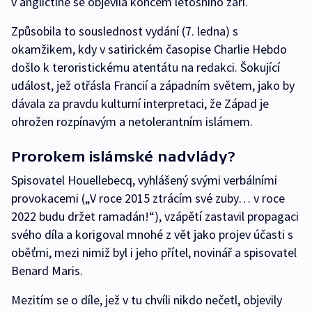
v angličtině se objevila koncem letošního září.
Způsobila to souslednost vydání (7. ledna) s
okamžikem, kdy v satirickém časopise Charlie Hebdo
došlo k teroristickému atentátu na redakci. Šokující
událost, jež otřásla Francií a západním světem, jako by
dávala za pravdu kulturní interpretaci, že Západ je
ohrožen rozpínavým a netolerantním islámem.
Prorokem islámské nadvlády?
Spisovatel Houellebecq, vyhlášený svými verbálními
provokacemi („V roce 2015 ztrácím své zuby… v roce
2022 budu držet ramadán!“), vzápětí zastavil propagaci
svého díla a korigoval mnohé z vět jako projev účasti s
oběťmi, mezi nimiž byl i jeho přítel, novinář a spisovatel
Benard Maris.
Mezitím se o díle, jež v tu chvíli nikdo nečetl, objevily