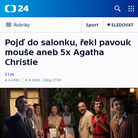
Sport
SLEDOVAT
Rubriky
Pojď do salonku, řekl pavouk
mouše aneb 5x Agatha
Christie
ČT24
4. 4. 2010
4. 4. 2010
|
Zdroj:
ČT24