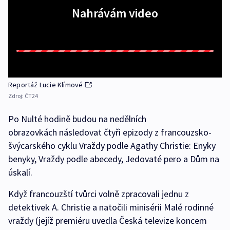
Nahrávám video
Reportáž Lucie Klímové
Zdroj:
ČT24
Po Nulté hodině budou na nedělních
obrazovkách následovat čtyři epizody z francouzsko-
švýcarského cyklu Vraždy podle Agathy Christie: Enyky
benyky, Vraždy podle abecedy, Jedovaté pero a Dům na
úskalí.
Když francouzští tvůrci volně zpracovali jednu z
detektivek A. Christie a natočili minisérii Malé rodinné
vraždy (jejíž premiéru uvedla Česká televize koncem