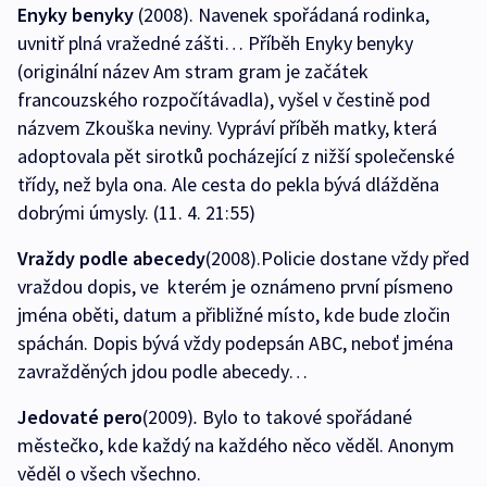
Enyky benyky
(2008). Navenek spořádaná rodinka,
uvnitř plná vražedné zášti… Příběh Enyky benyky
(originální název Am stram gram je začátek
francouzského rozpočítávadla), vyšel v čestině pod
názvem Zkouška neviny. Vypráví příběh matky, která
adoptovala pět sirotků pocházející z nižší společenské
třídy, než byla ona. Ale cesta do pekla bývá dlážděna
dobrými úmysly. (11. 4. 21:55)
Vraždy podle abecedy
(2008).Policie dostane vždy před
vraždou dopis, ve kterém je oznámeno první písmeno
jména oběti, datum a přibližné místo, kde bude zločin
spáchán. Dopis bývá vždy podepsán ABC, neboť jména
zavražděných jdou podle abecedy…
Jedovaté pero
(2009)
.
Bylo to takové spořádané
městečko, kde každý na každého něco věděl. Anonym
věděl o všech všechno.