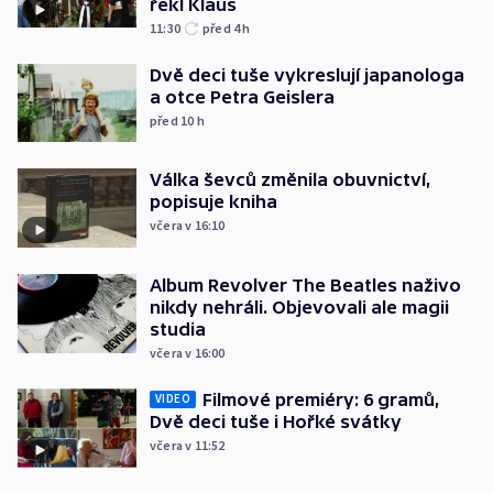
řekl Klaus
11:30
před 4
h
Dvě deci tuše vykreslují japanologa
a otce Petra Geislera
před 10
h
Válka ševců změnila obuvnictví,
popisuje kniha
včera v 16:10
Album Revolver The Beatles naživo
nikdy nehráli. Objevovali ale magii
studia
včera v 16:00
Filmové premiéry: 6 gramů,
VIDEO
Dvě deci tuše i Hořké svátky
včera v 11:52