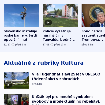
Slovensko instaluje
Policie vyšetřuje
Soud nařídil
ruské kamery, tvrdí
násilný čin v
zastavit stav
opoziční hnutí
Tanvaldu, bodná
Trumpova
zranění při něm
tanečního sá
12:27
před 9
m
17:03
před 17
m
před 54
m
utrpěli tři lidé
Aktuálně z rubriky
Kultura
Vila Tugendhat slaví 25 let v UNESCO
třídenní akcí v zahradách
před 3
h
Knížák byl pro mnohé symbolem
svobody a intelektuálního rebelství,