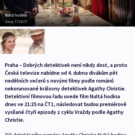
Nultá hodina
Zdroj:
ČT24/ČT
Praha – Dobrých detektivek není nikdy dost, a proto
Česká televize nabídne od 4. dubna divákům pět
nedělních večerů s novými filmy podle románů
nekorunované královny detektivek Agathy Christie.
Detektivní filmovou řadu uvede film Nultá hodina
dnes ve 21:25 na ČT1, následovat budou premiérově
vysílané čtyři epizody z cyklu Vraždy podle Agathy
Christie.
Děj detektivního románu Agathy Christie Nultá hodina