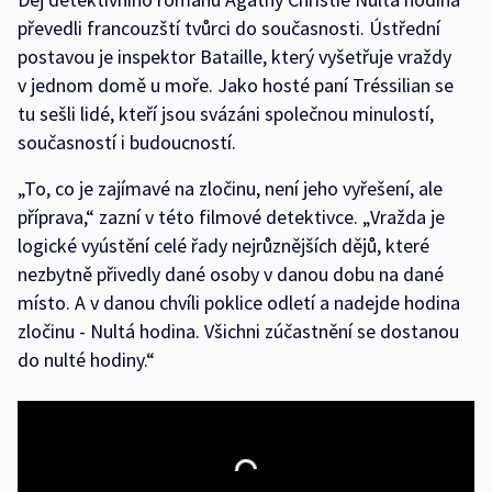
převedli francouzští tvůrci do současnosti. Ústřední
postavou je inspektor Bataille, který vyšetřuje vraždy
v jednom domě u moře. Jako hosté paní Tréssilian se
tu sešli lidé, kteří jsou svázáni společnou minulostí,
současností i budoucností.
„To, co je zajímavé na zločinu, není jeho vyřešení, ale
příprava,“ zazní v této filmové detektivce. „Vražda je
logické vyústění celé řady nejrůznějších dějů, které
nezbytně přivedly dané osoby v danou dobu na dané
místo. A v danou chvíli poklice odletí a nadejde hodina
zločinu - Nultá hodina. Všichni zúčastnění se dostanou
do nulté hodiny.“