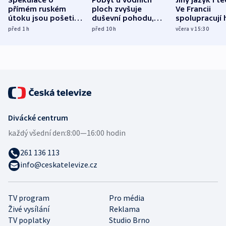
Spekulace o
Pobyt u vodních
Jiný jazyk i t
přímém ruském
ploch zvyšuje
Ve Francii
útoku jsou pošetilé,
duševní pohodu,
spolupracují h
míní estonský
ukázala
různých zemí
před 1
h
před 10
h
včera v 15:30
bezpečnostní
mezinárodní studie
expert
Divácké centrum
každý všední den:
8:00—16:00 hodin
261 136 113
info@ceskatelevize.cz
TV program
Pro média
Živé vysílání
Reklama
TV poplatky
Studio Brno