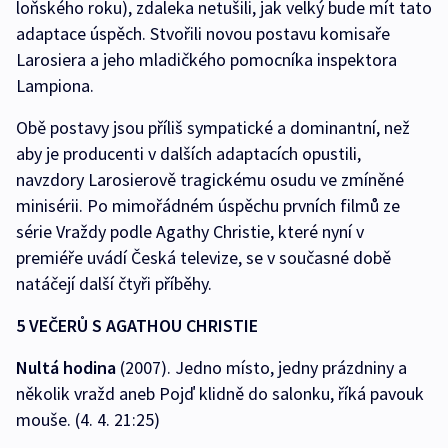
loňského roku), zdaleka netušili, jak velký bude mít tato
adaptace úspěch. Stvořili novou postavu komisaře
Larosiera a jeho mladičkého pomocníka inspektora
Lampiona.
Obě postavy jsou příliš sympatické a dominantní, než
aby je producenti v dalších adaptacích opustili,
navzdory Larosierově tragickému osudu ve zmíněné
minisérii. Po mimořádném úspěchu prvních filmů ze
série Vraždy podle Agathy Christie, které nyní v
premiéře uvádí Česká televize, se v současné době
natáčejí další čtyři příběhy.
5 VEČERŮ S AGATHOU CHRISTIE
Nultá hodina
(2007). Jedno místo, jedny prázdniny a
několik vražd aneb Pojď klidně do salonku, říká pavouk
mouše. (4. 4. 21:25)