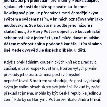
jednat. Již při překládání první knihy Medka zaujalo,
s jakou lehkostí dokáže spisovatelka Joanne
Rowlingová plynule přecházet mezi čarodějnickým
světem a světem naším, v knihách označovaným jako
mudlovským. Své kouzlo má podle jeho názoru i
skutečnost, že Harry Potter objevil své kouzelnické
schopnosti až v jedenácti, což může dávat mladším
dětem možnost snít o podobné kariéře. I tím si mimo
jiné Medek vysvětluje úspěch příběhu u dětí.
Když s překládáním kouzelnických knížek z Bradavic
začínal, musel respektovat linii, kterou vytyčil prvními
překlady jeho bratr. Jména postav úmyslně
nepočešťoval. S bratrem se shoduje, že postavy dávají
svým jménům obsah skrze své jednání. Pokud by začal
překládat jména, mohla by být Česká republika jedinou
zemí, kde by se Harrymu Potterovi říkalo Jindra Hrnčíř.