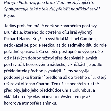
Harrym Potterovi, jeho bratr Vladimír zbývající tři.
Spolupracuje také s televizí, přeložit například seriál
Kojak.
Jediný problém měl Medek se ztvárněním postavy
Brumbála, kterého do čtvrtého dílu hrál výborný
Richard Harris. Když ho vystřídal Michael Gambon,
nedokázal se, podle Medka, až do sedmého dílu do role
pořádně vpasovat. Co se týče postupného vývoje děje
od dětských dobrodružství přes dospívání hlavních
postav až k hororovému nádechu, v knížkách je podle
překladatele přechod plynulejší. Filmy se vyvíjejí
podobně jako literární předloha až do třetího dílu, který
režíroval Alfonso Charón. Ten už se nedržel striktně
předlohy, jako jeho předchůdce Chris Columbus, a
vkládal do děje vlastní invenci. Výsledkem je až
hororová atmosféra snímku.