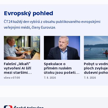
Evropský pohled
ČT24 každý den vybírá z obsahu publikovaného evropskými
veřejnými médii, členy Eurovize.
Falešní „lékaři“
Spekulace o
Pobyt u vodn
vytvoření AI šíří
přímém ruském
ploch zvyšuje
mezi staršími
útoku jsou pošetilé,
duševní poho
Poláky nebezpečné
míní estonský
ukázala
včera v 07:00
7. 8. 2026
7. 8. 2026
zdravotní rady
bezpečnostní
mezinárodní 
expert