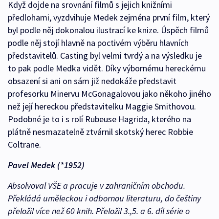
Když dojde na srovnání filmů s jejich knižními
předlohami, vyzdvihuje Medek zejména první film, který
byl podle něj dokonalou ilustrací ke knize. Úspěch filmů
podle něj stojí hlavně na poctivém výběru hlavních
představitelů. Casting byl velmi tvrdý a na výsledku je
to pak podle Medka vidět. Díky výbornému hereckému
obsazení si ani on sám již nedokáže představit
profesorku Minervu McGonagalovou jako někoho jiného
než její hereckou představitelku Maggie Smithovou.
Podobné je to i s rolí Rubeuse Hagrida, kterého na
plátně nesmazatelně ztvárnil skotský herec Robbie
Coltrane.
Pavel Medek (*1952)
Absolvoval VŠE a pracuje v zahraničním obchodu.
Překládá uměleckou i odbornou literaturu, do češtiny
přeložil více než 60 knih. Přeložil 3.,5. a 6. díl série o