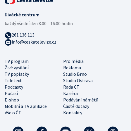
Divácké centrum
každý všední den:
8:00—16:00 hodin
261 136 113
info@ceskatelevize.cz
TV program
Pro média
Živé vysílání
Reklama
TV poplatky
Studio Brno
Teletext
Studio Ostrava
Podcasty
Rada ČT
Počasí
Kariéra
E-shop
Podávání námětů
Mobilní a TV aplikace
Časté dotazy
Vše o ČT
Kontakty