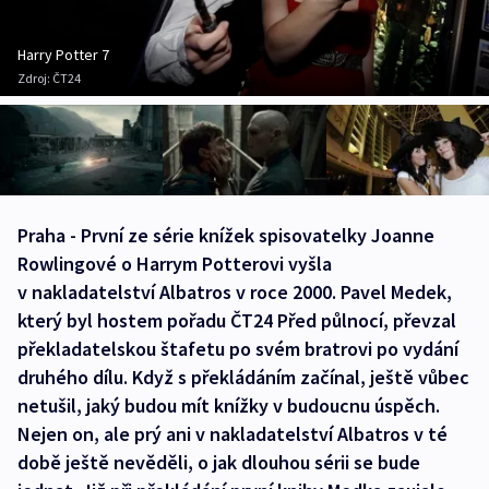
Harry Potter 7
Zdroj:
ČT24
Praha - První ze série knížek spisovatelky Joanne
Rowlingové o Harrym Potterovi vyšla
v nakladatelství Albatros v roce 2000. Pavel Medek,
který byl hostem pořadu ČT24 Před půlnocí, převzal
překladatelskou štafetu po svém bratrovi po vydání
druhého dílu. Když s překládáním začínal, ještě vůbec
netušil, jaký budou mít knížky v budoucnu úspěch.
Nejen on, ale prý ani v nakladatelství Albatros v té
době ještě nevěděli, o jak dlouhou sérii se bude