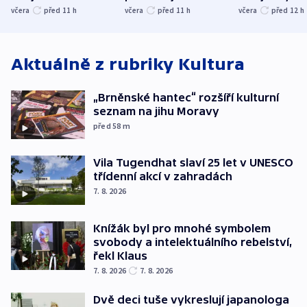
společenskou
ministra
explodoval k
včera
před 11
h
včera
před 11
h
včera
před 12
h
atmosféru
spravedlnosti
od plynovod
Aktuálně z rubriky
Kultura
„Brněnské hantec“ rozšíří kulturní
seznam na jihu Moravy
před 58
m
Vila Tugendhat slaví 25 let v UNESCO
třídenní akcí v zahradách
7. 8. 2026
Knížák byl pro mnohé symbolem
svobody a intelektuálního rebelství,
řekl Klaus
7. 8. 2026
7. 8. 2026
Dvě deci tuše vykreslují japanologa