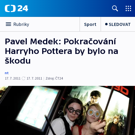
Sport
SLEDOVAT
Rubriky
Pavel Medek: Pokračování
Harryho Pottera by bylo na
škodu
nt
17. 7. 2011
17. 7. 2011
|
Zdroj:
ČT24