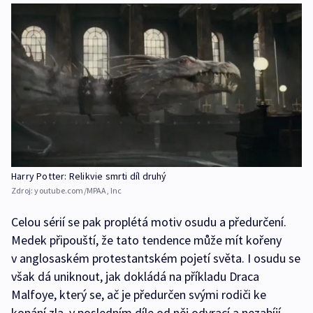
Harry Potter: Relikvie smrti díl druhý
Zdroj:
youtube.com/MPAA, Inc
Celou sérií se pak proplétá motiv osudu a předurčení.
Medek připouští, že tato tendence může mít kořeny
v anglosaském protestantském pojetí světa. I osudu se
však dá uniknout, jak dokládá na příkladu Draca
Malfoye, který se, ač je předurčen svými rodiči ke
konání zla, v posledním díle od něj odvrací a nezabíjí