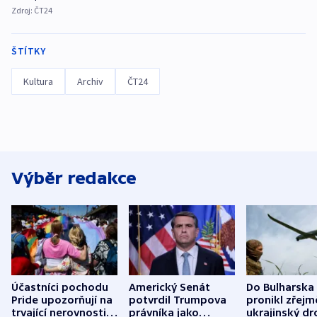
Zdroj:
ČT24
ŠTÍTKY
Kultura
Archiv
ČT24
Výběr redakce
Účastníci pochodu
Americký Senát
Do Bulharska
Pride upozorňují na
potvrdil Trumpova
pronikl zřejm
trvající nerovnosti i
právníka jako
ukrajinský dr