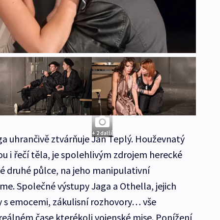
+ 2 další
a uhrančivě ztvárňuje Jan Teplý. Houževnatý
 i řečí těla, je spolehlivým zdrojem herecké
hé druhé půlce, na jeho manipulativní
 Společné výstupy Jaga a Othella, jejich
ry s emocemi, zákulisní rozhovory… vše
reálném čase kterékoli vojenské mise. Ponížení,