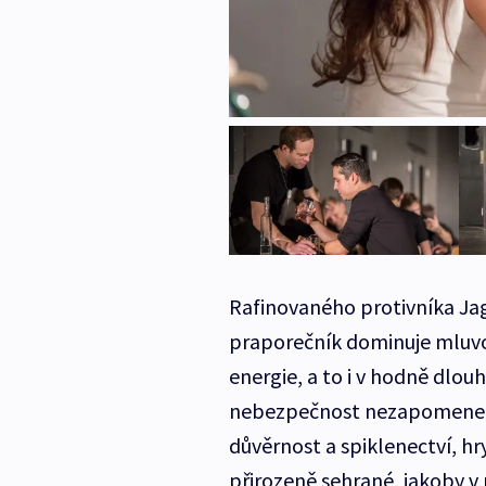
Rafinovaného protivníka Jag
praporečník dominuje mluvou
energie, a to i v hodně dlou
nebezpečnost nezapomeneme.
důvěrnost a spiklenectví, h
přirozeně sehrané, jakoby v 