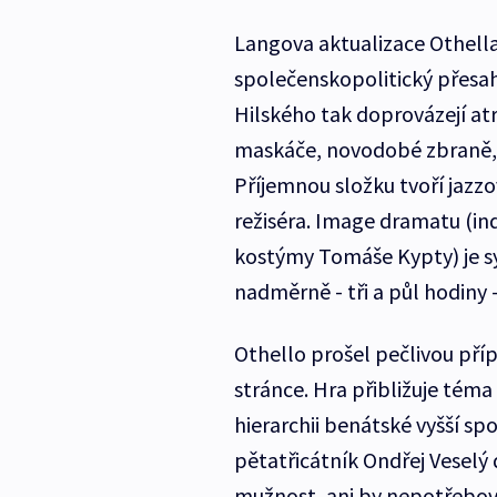
Langova aktualizace Othella
společenskopolitický přesah
Hilského tak doprovázejí at
maskáče, novodobé zbraně, 
Příjemnou složku tvoří jazzo
režiséra. Image dramatu (ind
kostýmy Tomáše Kypty) je sy
nadměrně - tři a půl hodiny 
Othello prošel pečlivou pří
stránce. Hra přibližuje téma
hierarchii benátské vyšší sp
pětatřicátník Ondřej Veselý
mužnost, ani by nepotřebova