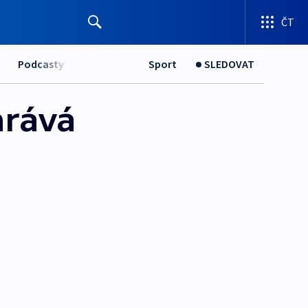
ČT
Podcasty
Sport
SLEDOVAT
hrává