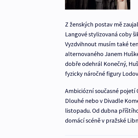
Z ženských postav mě zaujal
Langové stylizovaná coby ši
Vyzdvihnout musím také te
alternovaného Janem Huškem
dobře odehrál Konečný, Hušek
fyzicky náročné figury Lodov
Ambiciózní současné pojetí 
Dlouhé nebo v Divadle Komed
listopadu. Od dubna příštího
domácí scéně v pražské Libn