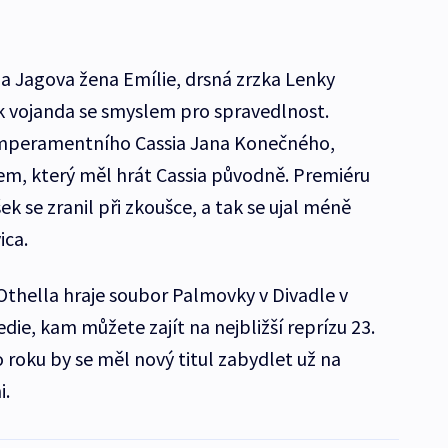
a Jagova žena Emílie, drsná zrzka Lenky
k vojanda se smyslem pro spravedlnost.
mperamentního Cassia Jana Konečného,
, který měl hrát Cassia původně. Premiéru
 se zranil při zkoušce, a tak se ujal méně
ica.
Othella hraje soubor Palmovky v Divadle v
ie, kam můžete zajít na nejbližší reprízu 23.
 roku by se měl nový titul zabydlet už na
i.