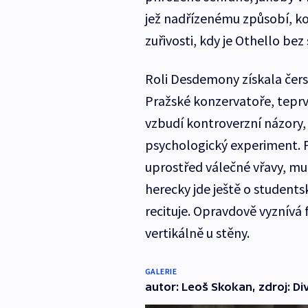
jež nadřízenému způsobí, k
zuřivosti, kdy je Othello bez
Roli Desdemony získala čer
Pražské konzervatoře, teprve
vzbudí kontroverzní názory, 
psychologický experiment. P
uprostřed válečné vřavy, muž
herecky jde ještě o student
recituje. Opravdově vyznívá 
vertikálně u stěny.
GALERIE
autor: Leoš Skokan, zdroj: D