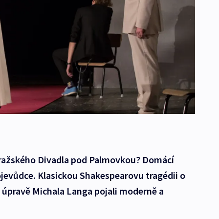
 pražského Divadla pod Palmovkou? Domácí
ojevůdce. Klasickou Shakespearovu tragédii o
i a úpravě Michala Langa pojali moderně a