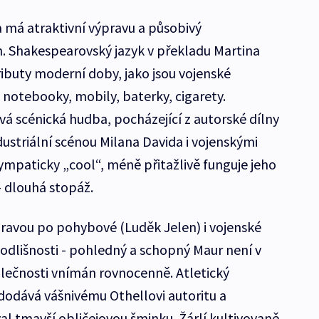
 má atraktivní výpravu a působivý
. Shakespearovský jazyk v překladu Martina
ributy moderní doby, jako jsou vojenské
notebooky, mobily, baterky, cigarety.
vá scénická hudba, pocházející z autorské dílny
ustriální scénou Milana Davida i vojenskými
mpaticky „cool“, méně přitažlivě funguje jeho
- dlouhá stopáž.
pravou po pohybové (Luděk Jelen) i vojenské
 odlišnosti - pohledný a schopný Maur není v
olečnosti vnímán rovnocenně. Atletický
 dodává vášnivému Othellovi autoritu a
l tmavší obličejovou šminku. Žárlí kultivovaně