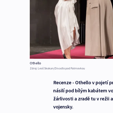
Othello
Zdroj:
Leoš Skokan/Divadlo pod Palmovkou
Recenze - Othello v pojetí
násilí pod bílým kabátem v
žárlivosti a zradě tu v reži
vojensky.