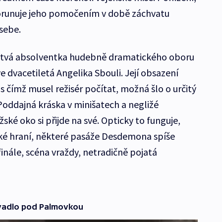
orunuje jeho pomočením v době záchvatu
 sebe.
stvá absolventka hudebně dramatického oboru
 dvacetiletá Angelika Sbouli. Její obsazení
s čímž musel režisér počítat, možná šlo o určitý
oddajná kráska v minišatech a negližé
ské oko si přijde na své. Opticky to funguje,
ské hraní, některé pasáže Desdemona spíše
finále, scéna vraždy, netradičně pojatá
ivadlo pod Palmovkou