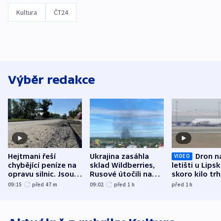
Kultura
ČT24
Výběr redakce
Hejtmani řeší
Ukrajina zasáhla
Dron n
VIDEO
chybějící peníze na
sklad Wildberries,
letišti u Lips
opravu silnic. Jsou
Rusové útočili na
skoro kilo trh
nenárokové, namítá
trh, hasiče či
indicie ukazuj
09:15
před 47
m
09:02
před 1
h
před 1
h
ministerstvo
stadion
Rusko