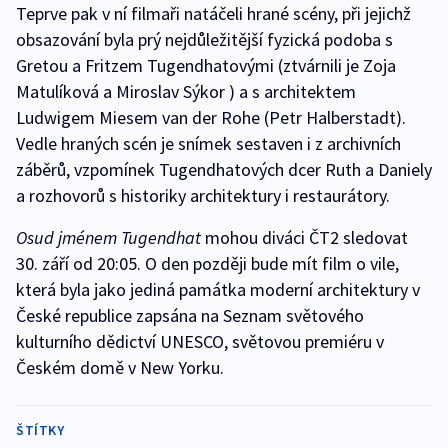
Teprve pak v ní filmaři natáčeli hrané scény, při jejichž
obsazování byla prý nejdůležitější fyzická podoba s
Gretou a Fritzem Tugendhatovými (ztvárnili je Zoja
Matulíková a Miroslav Sýkor ) a s architektem
Ludwigem Miesem van der Rohe (Petr Halberstadt).
Vedle hraných scén je snímek sestaven i z archivních
záběrů, vzpomínek Tugendhatových dcer Ruth a Daniely
a rozhovorů s historiky architektury i restaurátory.
Osud jménem Tugendhat
mohou diváci ČT2 sledovat
30. září od 20:05. O den později bude mít film o vile,
která byla jako jediná památka moderní architektury v
České republice zapsána na Seznam světového
kulturního dědictví UNESCO, světovou premiéru v
Českém domě v New Yorku.
ŠTÍTKY