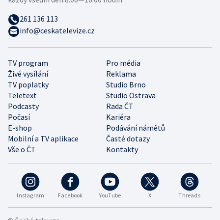
261 136 113
info@ceskatelevize.cz
TV program
Pro média
Živé vysílání
Reklama
TV poplatky
Studio Brno
Teletext
Studio Ostrava
Podcasty
Rada ČT
Počasí
Kariéra
E-shop
Podávání námětů
Mobilní a TV aplikace
Časté dotazy
Vše o ČT
Kontakty
Instagram
Facebook
YouTube
X
Threads