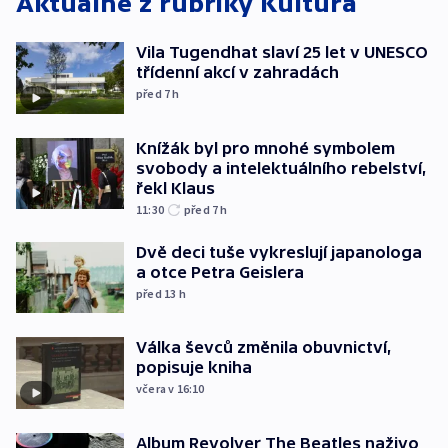
Aktuálně z rubriky
Kultura
Vila Tugendhat slaví 25 let v UNESCO
třídenní akcí v zahradách
před 7
h
Knížák byl pro mnohé symbolem
svobody a intelektuálního rebelství,
řekl Klaus
11:30
před 7
h
Dvě deci tuše vykreslují japanologa
a otce Petra Geislera
před 13
h
Válka ševců změnila obuvnictví,
popisuje kniha
včera v 16:10
Album Revolver The Beatles naživo