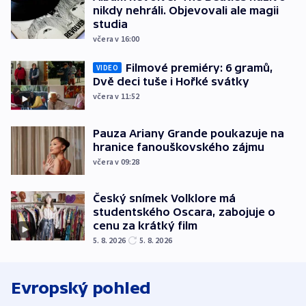
nikdy nehráli. Objevovali ale magii
studia
včera v 16:00
Filmové premiéry: 6 gramů,
VIDEO
Dvě deci tuše i Hořké svátky
včera v 11:52
Pauza Ariany Grande poukazuje na
hranice fanouškovského zájmu
včera v 09:28
Český snímek Volklore má
studentského Oscara, zabojuje o
cenu za krátký film
5. 8. 2026
5. 8. 2026
Evropský pohled