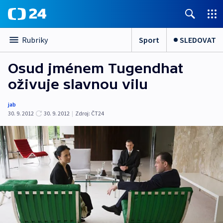
Sport
SLEDOVAT
Rubriky
Osud jménem Tugendhat
oživuje slavnou vilu
jab
30. 9. 2012
30. 9. 2012
|
Zdroj:
ČT24