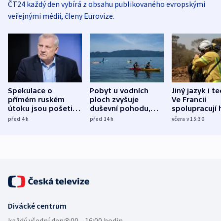
ČT24 každý den vybírá z obsahu publikovaného evropskými
veřejnými médii, členy Eurovize.
Spekulace o
Pobyt u vodních
Jiný jazyk i t
přímém ruském
ploch zvyšuje
Ve Francii
útoku jsou pošetilé,
duševní pohodu,
spolupracují h
míní estonský
ukázala
různých zemí
před 4
h
před 14
h
včera v 15:30
bezpečnostní
mezinárodní studie
expert
Divácké centrum
každý všední den:
8:00—16:00 hodin