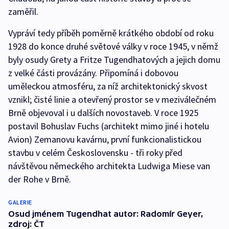
zaměřil.
Vypráví tedy příběh poměrně krátkého období od roku
1928 do konce druhé světové války v roce 1945, v němž
byly osudy Grety a Fritze Tugendhatových a jejich domu
z velké části provázány. Připomíná i dobovou
uměleckou atmosféru, za níž architektonický skvost
vznikl; čisté linie a otevřený prostor se v meziválečném
Brně objevoval i u dalších novostaveb. V roce 1925
postavil Bohuslav Fuchs (architekt mimo jiné i hotelu
Avion) Zemanovu kavárnu, první funkcionalistickou
stavbu v celém Československu - tři roky před
návštěvou německého architekta Ludwiga Miese van
der Rohe v Brně.
GALERIE
Osud jménem Tugendhat autor: Radomír Geyer,
zdroj: ČT