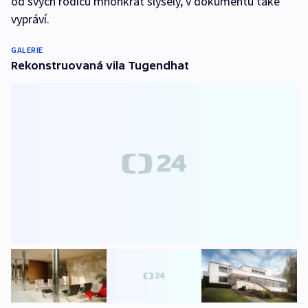
od svých rodičů mnohkrát slyšely, v dokumentu také
vypráví.
GALERIE
Rekonstruovaná vila Tugendhat