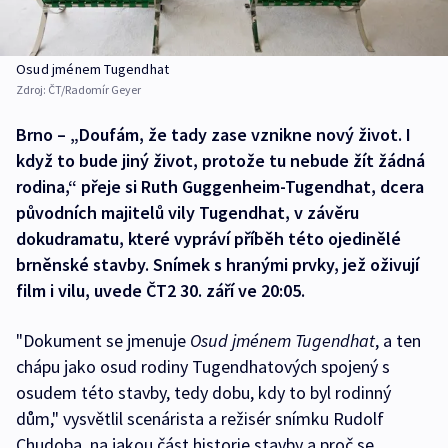
Osud jménem Tugendhat
Zdroj:
ČT/Radomír Geyer
Brno – „Doufám, že tady zase vznikne nový život. I
když to bude jiný život, protože tu nebude žít žádná
rodina,“ přeje si Ruth Guggenheim-Tugendhat, dcera
původních majitelů vily Tugendhat, v závěru
dokudramatu, které vypráví příběh této ojedinělé
brněnské stavby. Snímek s hranými prvky, jež oživují
film i vilu, uvede ČT2 30. září ve 20:05.
"Dokument se jmenuje
Osud jménem Tugendhat
, a ten
chápu jako osud rodiny Tugendhatových spojený s
osudem této stavby, tedy dobu, kdy to byl rodinný
dům," vysvětlil scenárista a režisér snímku Rudolf
Chudoba, na jakou část historie stavby a proč se