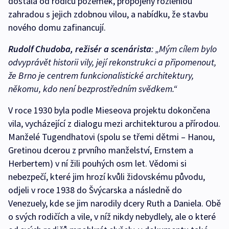
dostala od rodičů pozemek, propojený rozlehlou
zahradou s jejich zdobnou vilou, a nabídku, že stavbu
nového domu zafinancují.
Rudolf Chudoba, režisér a scenárista
: „Mým cílem bylo
odvyprávět historii vily, její rekonstrukci a připomenout,
že Brno je centrem funkcionalistické architektury,
někomu, kdo není bezprostředním svědkem.“
V roce 1930 byla podle Mieseova projektu dokončena
vila, vycházející z dialogu mezi architekturou a přírodou.
Manželé Tugendhatovi (spolu se třemi dětmi – Hanou,
Gretinou dcerou z prvního manželství, Ernstem a
Herbertem) v ní žili pouhých osm let. Vědomi si
nebezpečí, které jim hrozí kvůli židovskému původu,
odjeli v roce 1938 do Švýcarska a následně do
Venezuely, kde se jim narodily dcery Ruth a Daniela. Obě
o svých rodičích a vile, v níž nikdy nebydlely, ale o které