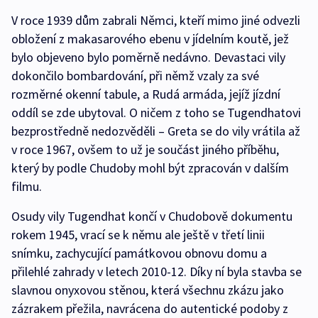
V roce 1939 dům zabrali Němci, kteří mimo jiné odvezli
obložení z makasarového ebenu v jídelním koutě, jež
bylo objeveno bylo poměrně nedávno. Devastaci vily
dokončilo bombardování, při němž vzaly za své
rozměrné okenní tabule, a Rudá armáda, jejíž jízdní
oddíl se zde ubytoval. O ničem z toho se Tugendhatovi
bezprostředně nedozvěděli – Greta se do vily vrátila až
v roce 1967, ovšem to už je součást jiného příběhu,
který by podle Chudoby mohl být zpracován v dalším
filmu.
Osudy vily Tugendhat končí v Chudobově dokumentu
rokem 1945, vrací se k němu ale ještě v třetí linii
snímku, zachycující památkovou obnovu domu a
přilehlé zahrady v letech 2010-12. Díky ní byla stavba se
slavnou onyxovou stěnou, která všechnu zkázu jako
zázrakem přežila, navrácena do autentické podoby z