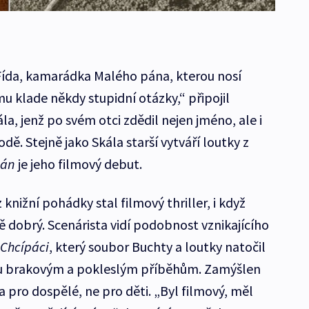
Fída, kamarádka Malého pána, kterou nosí
u klade někdy stupidní otázky,“ připojil
la, jenž po svém otci zdědil nejen jméno, ale i
odě. Stejně jako Skála starší vytváří loutky z
pán
je jeho filmový debut.
knižní pohádky stal filmový thriller, i když
dobrý. Scenárista vidí podobnost vznikajícího
Chcípáci
, který soubor Buchty a loutky natočil
nu brakovým a pokleslým příběhům. Zamýšlen
 pro dospělé, ne pro děti. „Byl filmový, měl