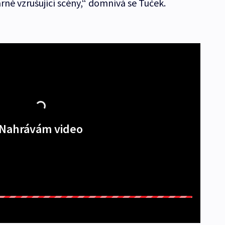
rně vzrušující scény,“ domnívá se Tuček.
Nahrávám video