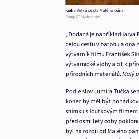
Kniha Velká cesta Malého pána
Zdroj:
ČT24/Meander
„Dodaná je například larva 
celou cestu v batohu a ona m
výtvarník filmu František Ská
výtvarnické vlohy a cit k přír
přírodních materiálů.
Malý 
Podle slov Lumíra Tučka se z 
konec by měl být pohádkově 
snímku s loutkovým filmem
před osmi lety coby poklo
byl na rozdíl od Malého pána