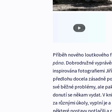
Příběh nového loutkového f
pána
. Dobrodružné vyprávěn
inspirována fotografiemi Jiř
předlohu docela zásadně poz
své běžné problémy, ale pak 
donutí se někam vydat. V kniz
za různými úkoly, vyplní je a
některé postavy potlačili a