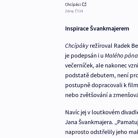
Chcípáci
Zdroj:
ČT24
Inspirace Švankmajerem
Chcípáky
režíroval Radek Be
je podepsán i u
Malého pána
večerníček, ale nakonec vznik
podstatě debutem, není pro n
postupně dopracovali k film
nebo zvětšování a zmenšová
Navíc jej v loutkovém divadl
Jana Švankmajera. „Pamatuji
naprosto odstřelily jeho ma