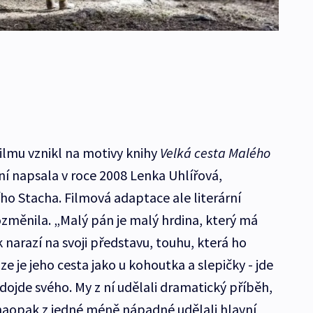
ilmu vznikl na motivy knihy
Velká cesta Malého
í napsala v roce 2008 Lenka Uhlířová,
ího Stacha. Filmová adaptace ale literární
měnila. „Malý pán je malý hrdina, který má
narazí na svoji představu, touhu, která ho
e je jeho cesta jako u kohoutka a slepičky - jde
 dojde svého. My z ní udělali dramatický příběh,
 naopak z jedné méně nápadné udělali hlavní