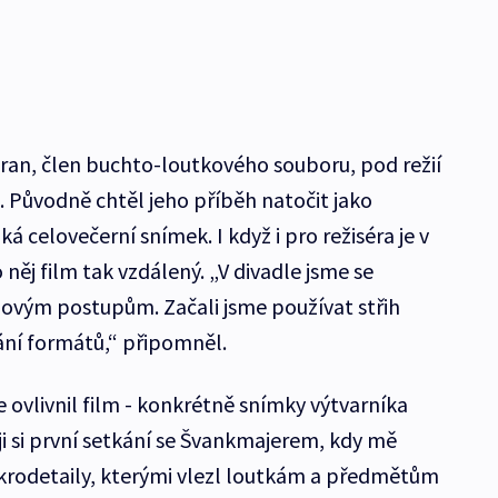
ran, člen buchto-loutkového souboru, pod režií
. Původně chtěl jeho příběh natočit jako
á celovečerní snímek. I když i pro režiséra je v
ěj film tak vzdálený. „V divadle jsme se
ovým postupům. Začali jsme používat střih
ní formátů,“ připomněl.
e ovlivnil film - konkrétně snímky výtvarníka
 si první setkání se Švankmajerem, kdy mě
krodetaily, kterými vlezl loutkám a předmětům