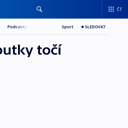
ČT
Podcasty
Sport
SLEDOVAT
outky točí