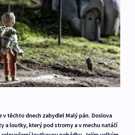
se v těchto dnech zabydlel Malý pán. Doslova
 a loutky, který pod stromy a v mechu natáčí
e celovečerní loutkovou pohádku. Jejím velkým