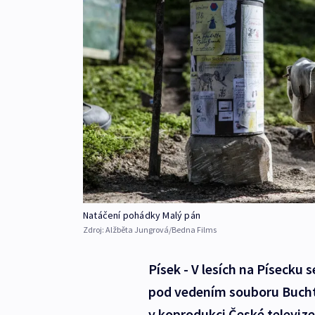
Natáčení pohádky Malý pán
Zdroj:
Alžběta Jungrová/Bedna Films
Písek - V lesích na Písecku 
pod vedením souboru Buchty
v koprodukci České televiz