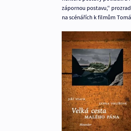
zápornou postavu,“ prozradil
na scénářích k filmům Tomá