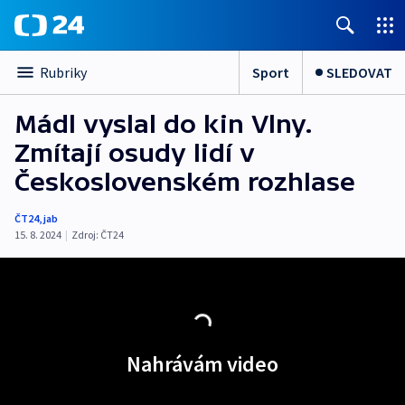
Sport
SLEDOVAT
Rubriky
Mádl vyslal do kin Vlny.
Zmítají osudy lidí v
Československém rozhlase
ČT24
,
jab
15. 8. 2024
|
Zdroj:
ČT24
Nahrávám video