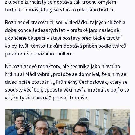
zkušené žurnalisty se dostává tak trochu omylem
technik Tomáš, který se stará o mladšího bratra.
Rozhlasoví pracovníci jsou v hledáčku tajných služeb a
doba konce šedesátých let – pražské jaro následně
ukončené okupací – staví postavy před těžké životní
volby. Kvůli těmto tlakům dostává příběh podle tvůrců
parametr špionážního thrilleru.
Ne rozhlasové redaktory, ale technika jako hlavního
hrdinu si Mádl vybral, protože se domníval, že s ním se
diváci spíše ztotožní. „Průměrný Čechoslovák, který se
spousty věcí bojí, spoustu věcí neví a možná se bojí o to
víc, že ty věci nezná,“ popsal Tomáše.