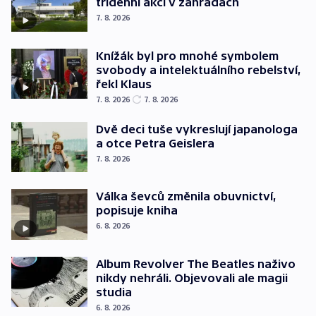
třídenní akcí v zahradách
7. 8. 2026
Knížák byl pro mnohé symbolem
svobody a intelektuálního rebelství,
řekl Klaus
7. 8. 2026
7. 8. 2026
Dvě deci tuše vykreslují japanologa
a otce Petra Geislera
7. 8. 2026
Válka ševců změnila obuvnictví,
popisuje kniha
6. 8. 2026
Album Revolver The Beatles naživo
nikdy nehráli. Objevovali ale magii
studia
6. 8. 2026