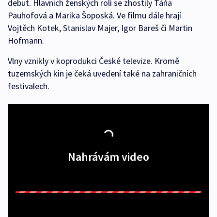
debut. Hlavních ženských rolí se zhostily Táňa
Pauhofová a Marika Šoposká. Ve filmu dále hrají
Vojtěch Kotek, Stanislav Majer, Igor Bareš či Martin
Hofmann.
Vlny vznikly v koprodukci České televize. Kromě
tuzemských kin je čeká uvedení také na zahraničních
festivalech.
Nahrávám video