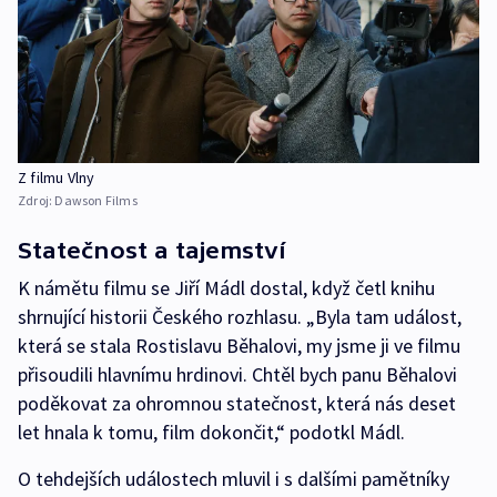
Z filmu Vlny
Zdroj:
Dawson Films
Statečnost a tajemství
K námětu filmu se Jiří Mádl dostal, když četl knihu
shrnující historii Českého rozhlasu. „Byla tam událost,
která se stala Rostislavu Běhalovi, my jsme ji ve filmu
přisoudili hlavnímu hrdinovi. Chtěl bych panu Běhalovi
poděkovat za ohromnou statečnost, která nás deset
let hnala k tomu, film dokončit,“ podotkl Mádl.
O tehdejších událostech mluvil i s dalšími pamětníky