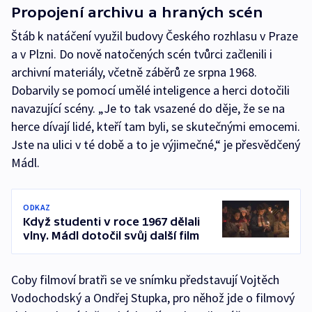
Propojení archivu a hraných scén
Štáb k natáčení využil budovy Českého rozhlasu v Praze
a v Plzni. Do nově natočených scén tvůrci začlenili i
archivní materiály, včetně záběrů ze srpna 1968.
Dobarvily se pomocí umělé inteligence a herci dotočili
navazující scény. „Je to tak vsazené do děje, že se na
herce dívají lidé, kteří tam byli, se skutečnými emocemi.
Jste na ulici v té době a to je výjimečné,“ je přesvědčený
Mádl.
ODKAZ
Když studenti v roce 1967 dělali
vlny. Mádl dotočil svůj další film
Coby filmoví bratři se ve snímku představují Vojtěch
Vodochodský a Ondřej Stupka, pro něhož jde o filmový