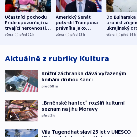
Účastníci pochodu
Americký Senát
Do Bulharska
Pride upozorňují na
potvrdil Trumpova
pronikl zřejm
trvající nerovnosti i
právníka jako
ukrajinský dr
společenskou
ministra
explodoval k
včera
před 12
h
včera
před 13
h
včera
před 14
h
atmosféru
spravedlnosti
od plynovod
Aktuálně z rubriky
Kultura
Knižní záchranka dává vyřazeným
knihám druhou šanci
před 58
m
„Brněnské hantec“ rozšíří kulturní
seznam na jihu Moravy
před 2
h
Vila Tugendhat slaví 25 let v UNESCO