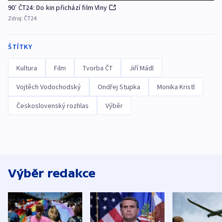
90′ ČT24: Do kin přichází film Vlny
Zdroj:
ČT24
ŠTÍTKY
Kultura
Film
Tvorba ČT
Jiří Mádl
Vojtěch Vodochodský
Ondřej Stupka
Monika Kristl
Československý rozhlas
Výběr
Výběr redakce