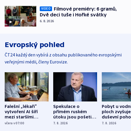
Filmové premiéry: 6 gramů,
VIDEO
Dvě deci tuše i Hořké svátky
6. 8. 2026
Evropský pohled
ČT24 každý den vybírá z obsahu publikovaného evropskými
veřejnými médii, členy Eurovize.
Falešní „lékaři“
Spekulace o
Pobyt u vodn
vytvoření AI šíří
přímém ruském
ploch zvyšuje
mezi staršími
útoku jsou pošetilé,
duševní poho
Poláky nebezpečné
míní estonský
ukázala
včera v 07:00
7. 8. 2026
7. 8. 2026
zdravotní rady
bezpečnostní
mezinárodní 