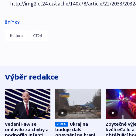
http://img2.ct24.cz/cache/140x78/article/21/2033/2032
ŠTÍTKY
Kultura
ČT24
Výběr redakce
Vedení FIFA se
Ukrajina
Zbytečné výj
VIDEO
omluvilo za chyby a
buduje další
kvůli eCallu a
podpořilo Infantina.
opevnění na hranici
obtěžující ho