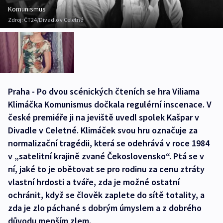
Komunismus
Zdroj:
ČT24/Divadlo v Celetné
Praha - Po dvou scénických čteních se hra Viliama
Klimáčka Komunismus dočkala regulérní inscenace. V
české premiéře ji na jeviště uvedl spolek Kašpar v
Divadle v Celetné. Klimáček svou hru označuje za
normalizační tragédii, která se odehrává v roce 1984
v „satelitní krajině zvané Čekoslovensko“. Ptá se v
ní, jaké to je obětovat se pro rodinu za cenu ztráty
vlastní hrdosti a tváře, zda je možné ostatní
ochránit, když se člověk zaplete do sítě totality, a
zda je zlo páchané s dobrým úmyslem a z dobrého
důvodu menším zlem.