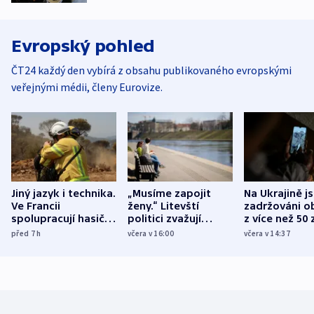
Evropský pohled
ČT24 každý den vybírá z obsahu publikovaného evropskými
veřejnými médii, členy Eurovize.
Jiný jazyk i technika.
„Musíme zapojit
Na Ukrajině j
Ve Francii
ženy.“ Litevští
zadržováni o
spolupracují hasiči z
politici zvažují
z více než 50 
různých zemí
dohodu o
Bojovali na s
před 7
h
včera v 16:00
včera v 14:37
demografii
Ruska