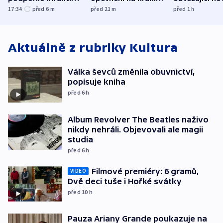
UEFA trvá na
s Běloruskem
zdržují záchr
17:34
před 6
m
před 21
m
před 1
h
bojkotu
Aktuálně z rubriky
Kultura
Válka ševců změnila obuvnictví,
popisuje kniha
před 6
h
Album Revolver The Beatles naživo
nikdy nehráli. Objevovali ale magii
studia
před 6
h
Filmové premiéry: 6 gramů,
VIDEO
Dvě deci tuše i Hořké svátky
před 10
h
Pauza Ariany Grande poukazuje na