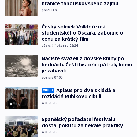
hranice fanouškovského zájmu
před 13
h
Český snímek Volklore má
studentského Oscara, zabojuje o
cenu za krátký film
včera
včera v 22:24
Nacisté sváželi židovské knihy po
bednách. Čeští historici pátrali, komu
je zabavili
včera v 07:00
Aplaus pro dva skládá a
VIDEO
rozkládá Rubikovu cibuli
4. 8. 2026
Španělský pořadatel festivalu
dostal pokutu za nekalé praktiky
4. 8. 2026