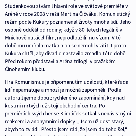
Studénkovou ztvárnil hlavní role ve světové premiéře v
Aréně v roce 2008 v režii Martina Čičváka. Komunistický
režim podle Kukury poznamenal životy mnoha lidí. Jeho
osobně oddělil od rodiny; když v 80. letech legálně v
Mnichově natáčel film, neprodloužili mu vízum. V té
době mu umírala matka a on se nemohl vrátit. I proto
Kukura chtěl, aby divadlo nastavilo zrcadlo této době.
Před rokem představila Aréna trilogii v pražském
Činoherním klubu.
Hra Komunismus je připomenutím událostí, které řada
lidí nepamatuje a mnozí je možná zapomněli. Podle
autora žijeme dobu zrychleného zapomínání, kdy nad
kostmi mrtvých už stojí obchodní centra. Po
premiérách svých her se Klimáček setkal s nenávistnými
reakcemi a anonymními dopisy. „Jsem už dost starý,
abych to zvládl. Přesto jsem rád, že jsem do toho šel,“