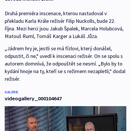
Druhá premiéra inscenace, kterou nastudoval v
překladu Karla Krále režisér Filip Nuckolls, bude 22.
října. Mezi herci jsou Jakub Špalek, Marcela Holubcová,
Matouš Ruml, Tomáš Karger a Lukáš Jůza.
„Jádrem hry je, jestli se má fízlovi, který donášel,
odpustit, či ne,“ uvedl k inscenaci režisér. On se spolu s
autorem domnívá, že odpouštět se nesmí. „Bylo by to
kydání hnoje na ty, kteří se s režimem nezapletli,“ dodal
režisér.
GALERIE
videogallery_000104647