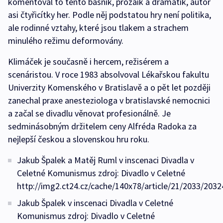
komentoval to tento básník, prozaik a dramatik, autor
asi čtyřicítky her. Podle něj podstatou hry není politika,
ale rodinné vztahy, které jsou tlakem a strachem
minulého režimu deformovány.
Klimáček je současně i hercem, režisérem a
scenáristou. V roce 1983 absolvoval Lékařskou fakultu
Univerzity Komenského v Bratislavě a o pět let později
zanechal praxe anesteziologa v bratislavské nemocnici
a začal se divadlu věnovat profesionálně. Je
sedminásobným držitelem ceny Alfréda Radoka za
nejlepší českou a slovenskou hru roku.
Jakub Špalek a Matěj Ruml v inscenaci Divadla v
Celetné Komunismus zdroj: Divadlo v Celetné
http://img2.ct24.cz/cache/140x78/article/21/2033/2032
Jakub Špalek v inscenaci Divadla v Celetné
Komunismus zdroj: Divadlo v Celetné