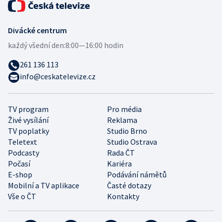
Divácké centrum
každý všední den:
8:00—16:00 hodin
261 136 113
info@ceskatelevize.cz
TV program
Pro média
Živé vysílání
Reklama
TV poplatky
Studio Brno
Teletext
Studio Ostrava
Podcasty
Rada ČT
Počasí
Kariéra
E-shop
Podávání námětů
Mobilní a TV aplikace
Časté dotazy
Vše o ČT
Kontakty