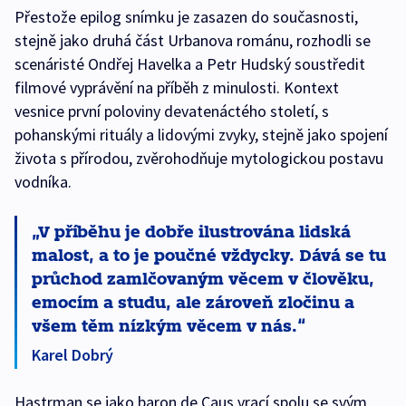
Přestože epilog snímku je zasazen do současnosti,
stejně jako druhá část Urbanova románu, rozhodli se
scenáristé Ondřej Havelka a Petr Hudský soustředit
filmové vyprávění na příběh z minulosti. Kontext
vesnice první poloviny devatenáctého století, s
pohanskými rituály a lidovými zvyky, stejně jako spojení
života s přírodou, zvěrohodňuje mytologickou postavu
vodníka.
V příběhu je dobře ilustrována lidská
malost, a to je poučné vždycky. Dává se tu
průchod zamlčovaným věcem v člověku,
emocím a studu, ale zároveň zločinu a
všem těm nízkým věcem v nás.
Karel Dobrý
Hastrman se jako baron de Caus vrací spolu se svým