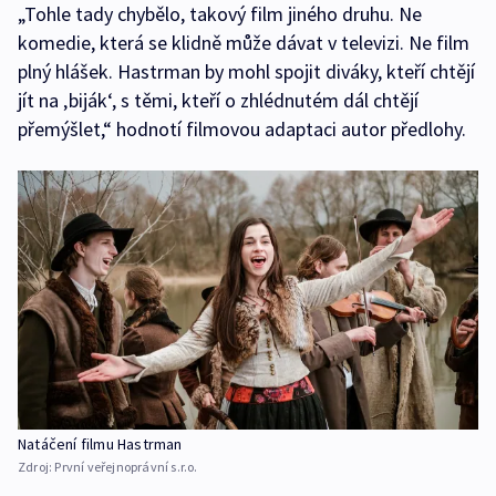
„Tohle tady chybělo, takový film jiného druhu. Ne
komedie, která se klidně může dávat v televizi. Ne film
plný hlášek. Hastrman by mohl spojit diváky, kteří chtějí
jít na ‚biják‘, s těmi, kteří o zhlédnutém dál chtějí
přemýšlet,“ hodnotí filmovou adaptaci autor předlohy.
Natáčení filmu Hastrman
Zdroj:
První veřejnoprávní s.r.o.