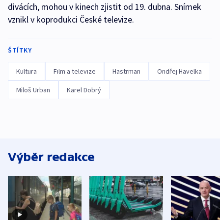
divácích, mohou v kinech zjistit od 19. dubna. Snímek
vznikl v koprodukci České televize.
ŠTÍTKY
Kultura
Film a televize
Hastrman
Ondřej Havelka
Miloš Urban
Karel Dobrý
Výběr redakce