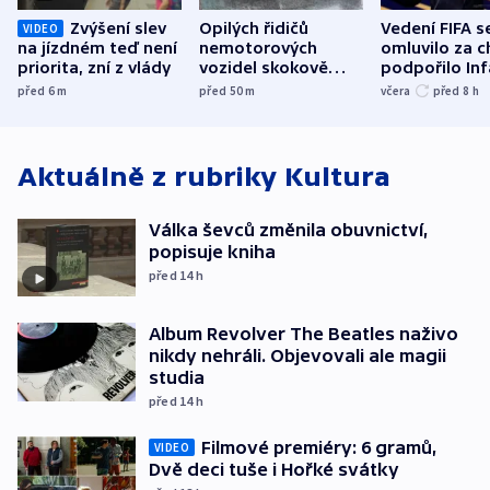
Zvýšení slev
Opilých řidičů
Vedení FIFA s
VIDEO
na jízdném teď není
nemotorových
omluvilo za c
priorita, zní z vlády
vozidel skokově
podpořilo Inf
přibylo, nejvíc ve
UEFA trvá na
před 6
m
před 50
m
včera
před 8
h
středních Čechách
bojkotu
Aktuálně z rubriky
Kultura
Válka ševců změnila obuvnictví,
popisuje kniha
před 14
h
Album Revolver The Beatles naživo
nikdy nehráli. Objevovali ale magii
studia
před 14
h
Filmové premiéry: 6 gramů,
VIDEO
Dvě deci tuše i Hořké svátky