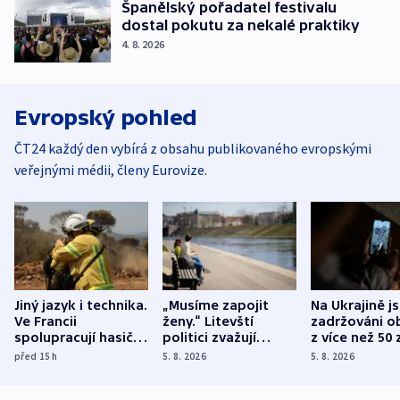
Španělský pořadatel festivalu
dostal pokutu za nekalé praktiky
4. 8. 2026
Evropský pohled
ČT24 každý den vybírá z obsahu publikovaného evropskými
veřejnými médii, členy Eurovize.
Jiný jazyk i technika.
„Musíme zapojit
Na Ukrajině j
Ve Francii
ženy.“ Litevští
zadržováni o
spolupracují hasiči z
politici zvažují
z více než 50 
různých zemí
dohodu o
Bojovali na s
před 15
h
5. 8. 2026
5. 8. 2026
demografii
Ruska