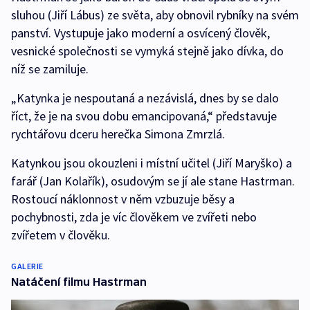
sluhou (Jiří Lábus) ze světa, aby obnovil rybníky na svém
panství. Vystupuje jako moderní a osvícený člověk,
vesnické společnosti se vymyká stejně jako dívka, do
níž se zamiluje.
„Katynka je nespoutaná a nezávislá, dnes by se dalo
říct, že je na svou dobu emancipovaná,“ představuje
rychtářovu dceru herečka Simona Zmrzlá.
Katynkou jsou okouzleni i místní učitel (Jiří Maryško) a
farář (Jan Kolařík), osudovým se jí ale stane Hastrman.
Rostoucí náklonnost v něm vzbuzuje běsy a
pochybnosti, zda je víc člověkem ve zvířeti nebo
zvířetem v člověku.
GALERIE
Natáčení filmu Hastrman