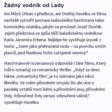
Žádný vodník od Lady
Ani Miloš Urban v předloze, ani Ondřej Havelka ve filmu
nechtěli vytvořit postavu ladovského hastrmana nebo
komického vodníka, jakým se proslavil Josef Dvořák.
Jejich představa se spíše blíží baladickému vodníkovi
Karla Jaromíra Erbena. Nejlépe ho vystihuje úryvek z
textu: „Jsem jako přehrazená voda – na povrchu smích
plavců, pod hladinou ticho zatopené vesnice.“
Hastrmanově rozervanosti odpovídá i žánr filmu, který
tvůrci označují za romantický thriller. „Když se dnes
řekne ‚romantický film‘, je to vnímáno jako něco
líbivého. Ve svém původním smyslu šlo ale více o
paralely vztahů mezi lidmi a přírodními jevy, přírodními
živly. Vzbouřené živly versus vzbouřené vášně,“
vysvětluje Havelka.