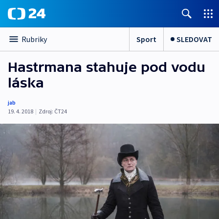
Sport
SLEDOVAT
Rubriky
Hastrmana stahuje pod vodu
láska
jab
19. 4. 2018
|
Zdroj:
ČT24