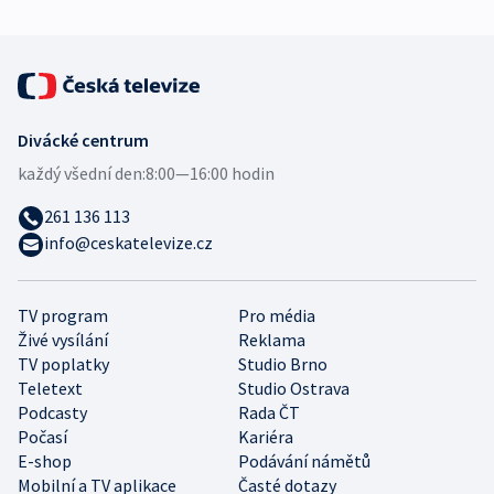
Divácké centrum
každý všední den:
8:00—16:00 hodin
261 136 113
info@ceskatelevize.cz
TV program
Pro média
Živé vysílání
Reklama
TV poplatky
Studio Brno
Teletext
Studio Ostrava
Podcasty
Rada ČT
Počasí
Kariéra
E-shop
Podávání námětů
Mobilní a TV aplikace
Časté dotazy