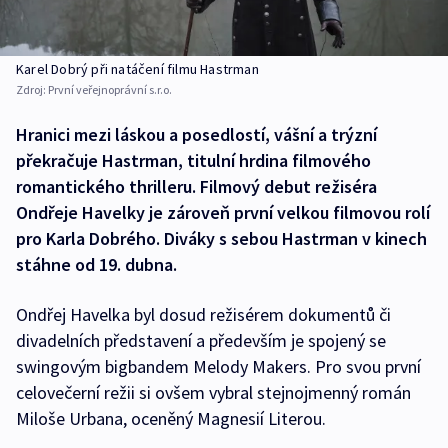
Karel Dobrý při natáčení filmu Hastrman
Zdroj:
První veřejnoprávní s.r.o.
Hranici mezi láskou a posedlostí, vášní a trýzní
překračuje Hastrman, titulní hrdina filmového
romantického thrilleru. Filmový debut režiséra
Ondřeje Havelky je zároveň první velkou filmovou rolí
pro Karla Dobrého. Diváky s sebou Hastrman v kinech
stáhne od 19. dubna.
Ondřej Havelka byl dosud režisérem dokumentů či
divadelních představení a především je spojený se
swingovým bigbandem Melody Makers. Pro svou první
celovečerní režii si ovšem vybral stejnojmenný román
Miloše Urbana, oceněný Magnesií Literou.