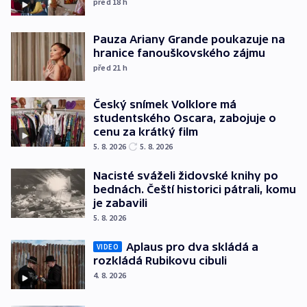
před 18
h
Pauza Ariany Grande poukazuje na
hranice fanouškovského zájmu
před 21
h
Český snímek Volklore má
studentského Oscara, zabojuje o
cenu za krátký film
5. 8. 2026
5. 8. 2026
Nacisté sváželi židovské knihy po
bednách. Čeští historici pátrali, komu
je zabavili
5. 8. 2026
Aplaus pro dva skládá a
VIDEO
rozkládá Rubikovu cibuli
4. 8. 2026