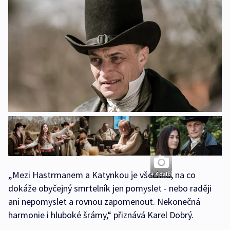
„Mezi Hastrmanem a Katynkou je všechno, na co
+ 4 další
dokáže obyčejný smrtelník jen pomyslet - nebo raději
ani nepomyslet a rovnou zapomenout. Nekonečná
harmonie i hluboké šrámy,“ přiznává Karel Dobrý.