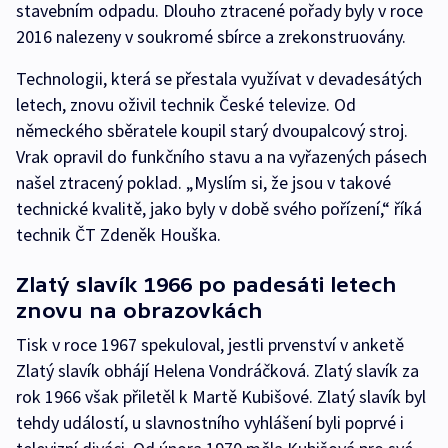
stavebním odpadu. Dlouho ztracené pořady byly v roce
2016 nalezeny v soukromé sbírce a zrekonstruovány.
Technologii, která se přestala využívat v devadesátých
letech, znovu oživil technik České televize. Od
německého sběratele koupil starý dvoupalcový stroj.
Vrak opravil do funkčního stavu a na vyřazených pásech
našel ztracený poklad. „Myslím si, že jsou v takové
technické kvalitě, jako byly v době svého pořízení,“ říká
technik ČT Zdeněk Houška.
Zlatý slavík 1966 po padesáti letech
znovu na obrazovkách
Tisk v roce 1967 spekuloval, jestli prvenství v anketě
Zlatý slavík obhájí Helena Vondráčková. Zlatý slavík za
rok 1966 však přiletěl k Martě Kubišové. Zlatý slavík byl
tehdy událostí, u slavnostního vyhlášení byli poprvé i