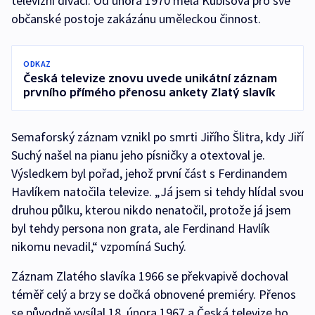
televizní diváci. Od února 1970 měla Kubišová pro své
občanské postoje zakázánu uměleckou činnost.
ODKAZ
Česká televize znovu uvede unikátní záznam
prvního přímého přenosu ankety Zlatý slavík
Semaforský záznam vznikl po smrti Jiřího Šlitra, kdy Jiří
Suchý našel na pianu jeho písničky a otextoval je.
Výsledkem byl pořad, jehož první část s Ferdinandem
Havlíkem natočila televize. „Já jsem si tehdy hlídal svou
druhou půlku, kterou nikdo nenatočil, protože já jsem
byl tehdy persona non grata, ale Ferdinand Havlík
nikomu nevadil,“ vzpomíná Suchý.
Záznam Zlatého slavíka 1966 se překvapivě dochoval
téměř celý a brzy se dočká obnovené premiéry. Přenos
se původně vysílal 18. února 1967 a Česká televize ho