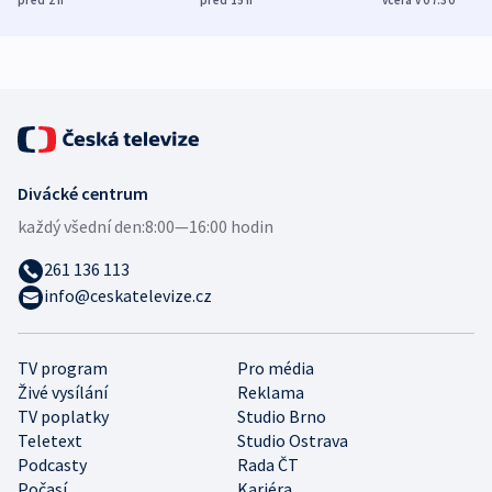
před 2
h
před 15
h
včera v 07:30
zdravotní rady
bezpečnostní
mezinárodní 
expert
Divácké centrum
každý všední den:
8:00—16:00 hodin
261 136 113
info@ceskatelevize.cz
TV program
Pro média
Živé vysílání
Reklama
TV poplatky
Studio Brno
Teletext
Studio Ostrava
Podcasty
Rada ČT
Počasí
Kariéra