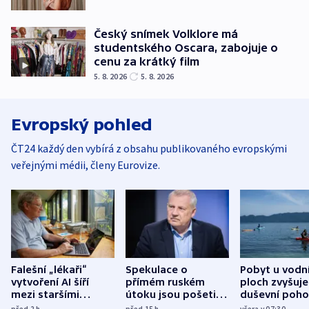
Český snímek Volklore má
studentského Oscara, zabojuje o
cenu za krátký film
5. 8. 2026
5. 8. 2026
Evropský pohled
ČT24 každý den vybírá z obsahu publikovaného evropskými
veřejnými médii, členy Eurovize.
Falešní „lékaři“
Spekulace o
Pobyt u vodn
vytvoření AI šíří
přímém ruském
ploch zvyšuje
mezi staršími
útoku jsou pošetilé,
duševní poho
Poláky nebezpečné
míní estonský
ukázala