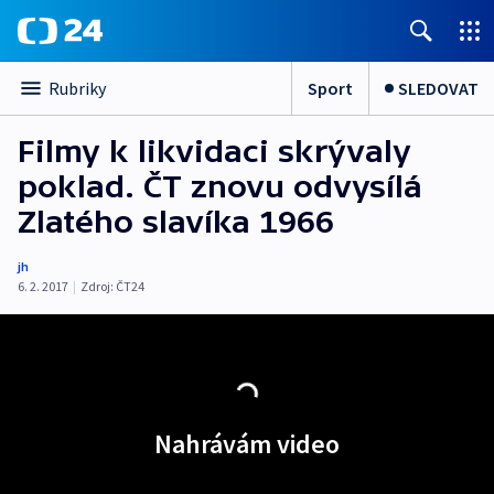
Sport
SLEDOVAT
Rubriky
Filmy k likvidaci skrývaly
poklad. ČT znovu odvysílá
Zlatého slavíka 1966
jh
6. 2. 2017
|
Zdroj:
ČT24
Nahrávám video