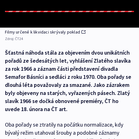
Filmy určené k likvidaci skrývaly poklad
Zdroj:
ČT24
Šťastná náhoda stála za objevením dvou unikátních
pořadů ze šedesátých let, vyhlášení Zlatého slavíka
za rok 1966 a záznam části představení divadla
Semafor Básníci a sedláci z roku 1970. Oba pořady se
dlouhá léta považovaly za smazané. Jako zázrakem
byly objeveny na starých, vyřazených pásech. Zlatý
slavík 1966 se dočká obnovené premiéry, ČT ho
uvede 18. února na ČT art.
Oba pořady se ztratily na počátku normalizace, kdy
bývalý režim utahoval šrouby a podobné záznamy