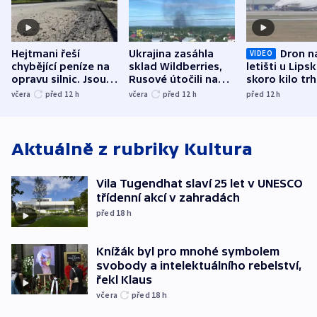
Hejtmani řeší
Ukrajina zasáhla
Dron n
VIDEO
chybějící peníze na
sklad Wildberries,
letišti u Lips
opravu silnic. Jsou
Rusové útočili na
skoro kilo trh
nenárokové, namítá
trh, hasiče či
indicie ukazuj
včera
před 12
h
včera
před 12
h
před 12
h
ministerstvo
stadion
Rusko
Aktuálně z rubriky
Kultura
Vila Tugendhat slaví 25 let v UNESCO
třídenní akcí v zahradách
před 18
h
Knížák byl pro mnohé symbolem
svobody a intelektuálního rebelství,
řekl Klaus
včera
před 18
h