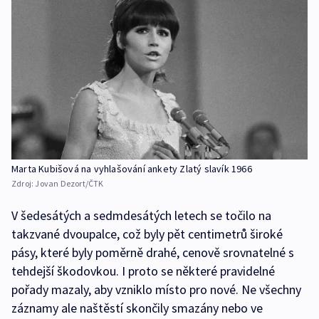
Marta Kubišová na vyhlašování ankety Zlatý slavík 1966
Zdroj:
Jovan Dezort/ČTK
V šedesátých a sedmdesátých letech se točilo na
takzvané dvoupalce, což byly pět centimetrů široké
pásy, které byly poměrně drahé, cenově srovnatelné s
tehdejší škodovkou. I proto se některé pravidelné
pořady mazaly, aby vzniklo místo pro nové. Ne všechny
záznamy ale naštěstí skončily smazány nebo ve