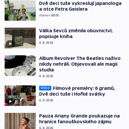
Dvě deci tuše vykreslují japanologa
a otce Petra Geislera
včera v 08:00
Válka ševců změnila obuvnictví,
popisuje kniha
6. 8. 2026
Album Revolver The Beatles naživo
nikdy nehráli. Objevovali ale magii
studia
6. 8. 2026
Filmové premiéry: 6 gramů,
VIDEO
Dvě deci tuše i Hořké svátky
6. 8. 2026
Pauza Ariany Grande poukazuje na
hranice fanouškovského zájmu
6. 8. 2026