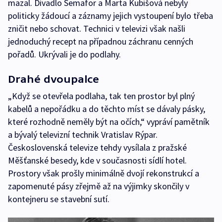
mazal. Divadlo Semafor a Marta Kubišová nebyly
politicky žádoucí a záznamy jejich vystoupení bylo třeba
zničit nebo schovat. Technici v televizi však našli
jednoduchý recept na případnou záchranu cenných
pořadů. Ukrývali je do podlahy.
Drahé dvoupalce
„Když se otevřela podlaha, tak ten prostor byl plný
kabelů a nepořádku a do těchto míst se dávaly pásky,
které rozhodně neměly být na očích,“ vypráví pamětník
a bývalý televizní technik Vratislav Rýpar.
Československá televize tehdy vysílala z pražské
Měšťanské besedy, kde v současnosti sídlí hotel.
Prostory však prošly minimálně dvojí rekonstrukcí a
zapomenuté pásy zřejmě až na výjimky skončily v
kontejneru se stavební sutí.