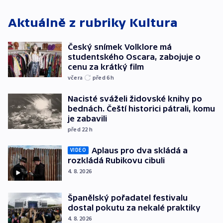
Aktuálně z rubriky
Kultura
Český snímek Volklore má
studentského Oscara, zabojuje o
cenu za krátký film
včera
před 6
h
Nacisté sváželi židovské knihy po
bednách. Čeští historici pátrali, komu
je zabavili
před 22
h
Aplaus pro dva skládá a
VIDEO
rozkládá Rubikovu cibuli
4. 8. 2026
Španělský pořadatel festivalu
dostal pokutu za nekalé praktiky
4. 8. 2026