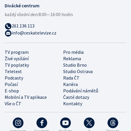
Divácké centrum
každý všední den:
8:00—16:00 hodin
261 136 113
info@ceskatelevize.cz
TV program
Pro média
Živé vysílání
Reklama
TV poplatky
Studio Brno
Teletext
Studio Ostrava
Podcasty
Rada ČT
Počasí
Kariéra
E-shop
Podávání námětů
Mobilní a TV aplikace
Časté dotazy
Vše o ČT
Kontakty
Instagram
Facebook
YouTube
X
Threads