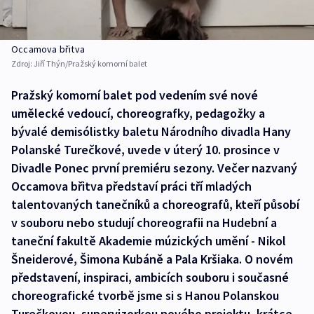
Occamova břitva
Zdroj:
Jiří Thýn/Pražský komorní balet
Pražský komorní balet pod vedením své nové
umělecké vedoucí, choreografky, pedagožky a
bývalé demisólistky baletu Národního divadla Hany
Polanské Turečkové, uvede v úterý 10. prosince v
Divadle Ponec první premiéru sezony. Večer nazvaný
Occamova břitva představí práci tří mladých
talentovaných tanečníků a choreografů, kteří působí
v souboru nebo studují choreografii na Hudební a
taneční fakultě Akademie múzických umění - Nikol
Šneiderové, Šimona Kubáně a Pala Kršiaka. O novém
představení, inspiraci, ambicích souboru i současné
choreografické tvorbě jsme si s Hanou Polanskou
Turečkovou, supervizorkou nového projektu, krátce