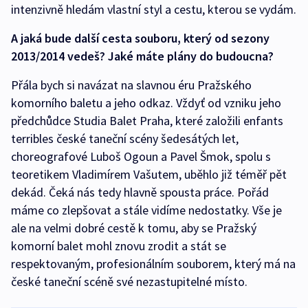
intenzivně hledám vlastní styl a cestu, kterou se vydám.
A jaká bude další cesta souboru, který od sezony
2013/2014 vedeš? Jaké máte plány do budoucna?
Přála bych si navázat na slavnou éru Pražského
komorního baletu a jeho odkaz. Vždyť od vzniku jeho
předchůdce Studia Balet Praha, které založili enfants
terribles české taneční scény šedesátých let,
choreografové Luboš Ogoun a Pavel Šmok, spolu s
teoretikem Vladimírem Vašutem, uběhlo již téměř pět
dekád. Čeká nás tedy hlavně spousta práce. Pořád
máme co zlepšovat a stále vidíme nedostatky. Vše je
ale na velmi dobré cestě k tomu, aby se Pražský
komorní balet mohl znovu zrodit a stát se
respektovaným, profesionálním souborem, který má na
české taneční scéně své nezastupitelné místo.