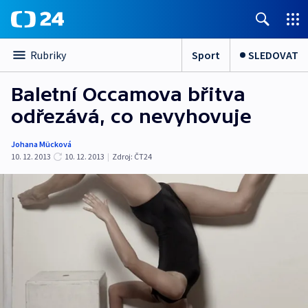
Sport
SLEDOVAT
Rubriky
Baletní Occamova břitva
odřezává, co nevyhovuje
Johana Mücková
10. 12. 2013
10. 12. 2013
|
Zdroj:
ČT24