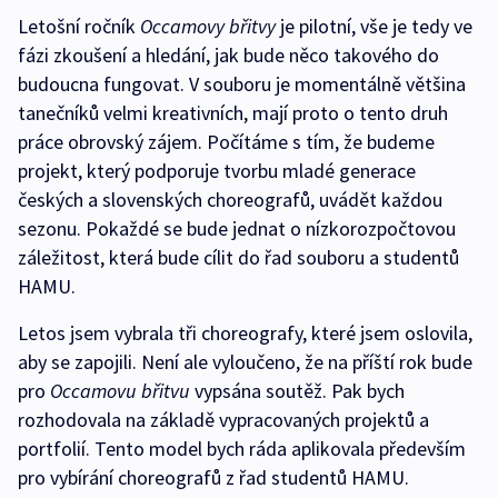
Letošní ročník
Occamovy břitvy
je pilotní, vše je tedy ve
fázi zkoušení a hledání, jak bude něco takového do
budoucna fungovat. V souboru je momentálně většina
tanečníků velmi kreativních, mají proto o tento druh
práce obrovský zájem. Počítáme s tím, že budeme
projekt, který podporuje tvorbu mladé generace
českých a slovenských choreografů, uvádět každou
sezonu. Pokaždé se bude jednat o nízkorozpočtovou
záležitost, která bude cílit do řad souboru a studentů
HAMU.
Letos jsem vybrala tři choreografy, které jsem oslovila,
aby se zapojili. Není ale vyloučeno, že na příští rok bude
pro
Occamovu břitvu
vypsána soutěž. Pak bych
rozhodovala na základě vypracovaných projektů a
portfolií. Tento model bych ráda aplikovala především
pro vybírání choreografů z řad studentů HAMU.