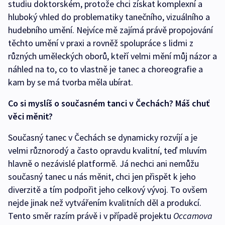
studiu doktorském, protože chci získat komplexní a
hluboký vhled do problematiky tanečního, vizuálního a
hudebního umění. Nejvíce mě zajímá právě propojování
těchto umění v praxi a rovněž spolupráce s lidmi z
různých uměleckých oborů, kteří velmi mění můj názor a
náhled na to, co to vlastně je tanec a choreografie a
kam by se má tvorba měla ubírat.
Co si myslíš o současném tanci v Čechách? Máš chuť
věci měnit?
Současný tanec v Čechách se dynamicky rozvíjí a je
velmi různorodý a často opravdu kvalitní, teď mluvím
hlavně o nezávislé platformě. Já nechci ani nemůžu
současný tanec u nás měnit, chci jen přispět k jeho
diverzitě a tím podpořit jeho celkový vývoj. To ovšem
nejde jinak než vytvářením kvalitních děl a produkcí.
Tento směr razím právě i v případě projektu
Occamova