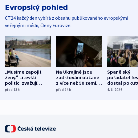
Evropský pohled
ČT24 každý den vybírá z obsahu publikovaného evropskými
veřejnými médii, členy Eurovize.
„Musíme zapojit
Na Ukrajině jsou
Španělský
ženy.“ Litevští
zadržováni občané
pořadatel fes
politici zvažují
z více než 50 zemí.
dostal pokut
dohodu o
Bojovali na straně
nekalé prakti
před 13
h
před 14
h
4. 8. 2026
demografii
Ruska