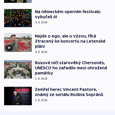
Na německém operním festivalu
vybučeli AI
4. 8. 2026
Nejde o ego, ale o výzvu, říká
Ztracený ke koncertu na Letenské
pláni
4. 8. 2026
Rusové ničí starověký Chersonés,
UNESCO ho zařadilo mezi ohrožené
památky
3. 8. 2026
Zemřel herec Vincent Pastore,
známý ze seriálu Rodina Sopránů
2. 8. 2026