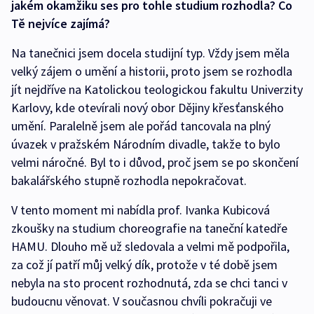
jakém okamžiku ses pro tohle studium rozhodla? Co
Tě nejvíce zajímá?
Na tanečnici jsem docela studijní typ. Vždy jsem měla
velký zájem o umění a historii, proto jsem se rozhodla
jít nejdříve na Katolickou teologickou fakultu Univerzity
Karlovy, kde otevírali nový obor Dějiny křesťanského
umění. Paralelně jsem ale pořád tancovala na plný
úvazek v pražském Národním divadle, takže to bylo
velmi náročné. Byl to i důvod, proč jsem se po skončení
bakalářského stupně rozhodla nepokračovat.
V tento moment mi nabídla prof. Ivanka Kubicová
zkoušky na studium choreografie na taneční katedře
HAMU. Dlouho mě už sledovala a velmi mě podpořila,
za což jí patří můj velký dík, protože v té době jsem
nebyla na sto procent rozhodnutá, zda se chci tanci v
budoucnu věnovat. V současnou chvíli pokračuji ve