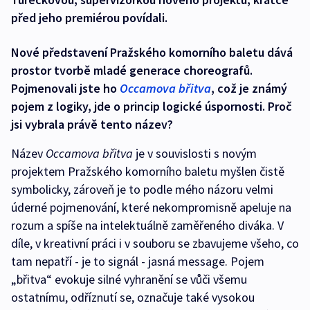
před jeho premiérou povídali.
Nové představení Pražského komorního baletu dává
prostor tvorbě mladé generace choreografů.
Pojmenovali jste ho
Occamova břitva
, což je známý
pojem z logiky, jde o princip logické úspornosti. Proč
jsi vybrala právě tento název?
Název
Occamova břitva
je v souvislosti s novým
projektem Pražského komorního baletu myšlen čistě
symbolicky, zároveň je to podle mého názoru velmi
úderné pojmenování, které nekompromisně apeluje na
rozum a spíše na intelektuálně zaměřeného diváka. V
díle, v kreativní práci i v souboru se zbavujeme všeho, co
tam nepatří - je to signál - jasná message. Pojem
„břitva“ evokuje silné vyhranění se vůči všemu
ostatnímu, odříznutí se, označuje také vysokou