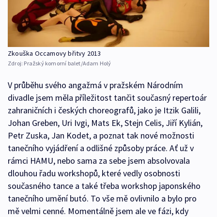
Zkouška Occamovy břitvy 2013
Zdroj:
Pražský komorní balet/Adam Holý
V průběhu svého angažmá v pražském Národním
divadle jsem měla příležitost tančit současný repertoár
zahraničních i českých choreografů, jako je Itzik Galili,
Johan Greben, Uri Ivgi, Mats Ek, Stejn Celis, Jiří Kylián,
Petr Zuska, Jan Kodet, a poznat tak nové možnosti
tanečního vyjádření a odlišné způsoby práce. Ať už v
rámci HAMU, nebo sama za sebe jsem absolvovala
dlouhou řadu workshopů, které vedly osobnosti
současného tance a také třeba workshop japonského
tanečního umění butó. To vše mě ovlivnilo a bylo pro
mě velmi cenné. Momentálně jsem ale ve fázi, kdy