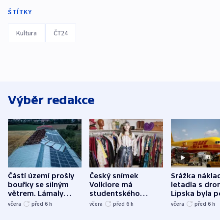
ŠTÍTKY
Kultura
ČT24
Výběr redakce
Částí území prošly
Český snímek
Srážka nákla
bouřky se silným
Volklore má
letadla s dr
větrem. Lámaly
studentského
Lipska byla p
stromy a poničily
Oscara, zabojuje o
německého mi
včera
před 6
h
včera
před 6
h
včera
před 6
h
střechu
cenu za krátký film
hybridní útok