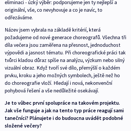
eliminaci - úzký výběr: podporujeme jen ty nejlepší a
originální, vše, co nevyhovuje a co je navíc, to
odřezáváme.
Název jsem vybrala na základě kritérií, která
požadujeme od nové generace choreografů. Všechna tři
díla večera jsou zaměřena na přesnost, jednoduchost
výpovědi a jasnost tématu. Při choreografické práci tak
tvůrci kladou důraz spíše na analýzu, výzkum nebo silný
vizuální obraz. Když tvoří své dílo, přemýšlí o každém
prvku, kroku a jeho možných symbolech, ještě než ho
do choreografie vloží. Hledají i nová, nekonvenční
pohybová řešení a vše nedůležité osekávají.
Je to vůbec první spolupráce na takovém projektu.
Jak vše funguje a jak na tento typ práce reagují sami
tanečníci? Plánujete i do budoucna uvádět podobné
složené večery?