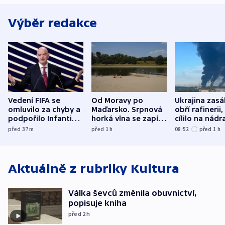
Výběr redakce
Vedení FIFA se
Od Moravy po
Ukrajina zasá
omluvilo za chyby a
Maďarsko. Srpnová
obří rafinerii
podpořilo Infantina.
horká vlna se zapíše
cílilo na nádra
UEFA trvá na
do dějin
autobus
před 37
m
před 1
h
08:52
před 1
h
bojkotu
klimatologie
Aktuálně z rubriky
Kultura
Válka ševců změnila obuvnictví,
popisuje kniha
před 2
h