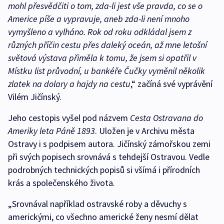
mohl přesvědčiti o tom, zda-li jest vše pravda, co se o
Americe píše a vypravuje, aneb zda-li není mnoho
vymyšleno a vylháno. Rok od roku odkládal jsem z
různých příčin cestu přes daleký oceán, až mne letošní
světová výstava přiměla k tomu, že jsem si opatřil v
Místku list průvodní, u bankéře Čučky vyměnil několik
zlatek na dolary a hajdy na cestu
,“ začíná své vyprávění
Vilém Jičínský.
Jeho cestopis vyšel pod názvem
Cesta Ostravana do
Ameriky leta Páně 1893
. Uložen je v Archivu města
Ostravy i s podpisem autora. Jičínský zámořskou zemi
při svých popisech srovnává s tehdejší Ostravou. Vedle
podrobných technických popisů si všímá i přírodních
krás a společenského života.
„Srovnával například ostravské roby a děvuchy s
americkými, co všechno americké ženy nesmí dělat