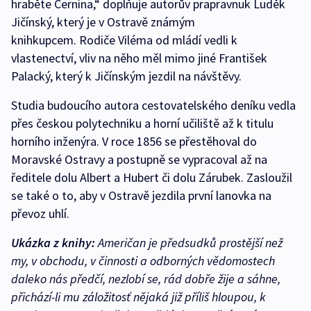
hraběte Černína,“ doplňuje autorův prapravnuk Luděk
Jičínský, který je v Ostravě známým
knihkupcem. Rodiče Viléma od mládí vedli k
vlastenectví, vliv na něho měl mimo jiné František
Palacký, který k Jičínským jezdil na návštěvy.
Studia budoucího autora cestovatelského deníku vedla
přes českou polytechniku a horní učiliště až k titulu
horního inženýra. V roce 1856 se přestěhoval do
Moravské Ostravy a postupně se vypracoval až na
ředitele dolu Albert a Hubert či dolu Zárubek. Zasloužil
se také o to, aby v Ostravě jezdila první lanovka na
převoz uhlí.
Ukázka z knihy:
Američan je předsudků prostější než
my, v obchodu, v činnosti a odborných vědomostech
daleko nás předčí, nezlobí se, rád dobře žije a sáhne,
přichází-li mu záložitosť nějaká již příliš hloupou, k