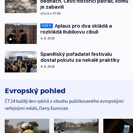
bednách. Čeští historici pátrali, komu
je zabavili
včera v 07:00
Aplaus pro dva skládá a
VIDEO
rozkládá Rubikovu cibuli
4. 8. 2026
Španělský pořadatel festivalu
dostal pokutu za nekalé praktiky
4. 8. 2026
Evropský pohled
ČT24 každý den vybírá z obsahu publikovaného evropskými
veřejnými médii, členy Eurovize.