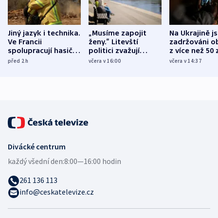
Jiný jazyk i technika.
„Musíme zapojit
Na Ukrajině j
Ve Francii
ženy.“ Litevští
zadržováni o
spolupracují hasiči z
politici zvažují
z více než 50 
různých zemí
dohodu o
Bojovali na s
před 2
h
včera v 16:00
včera v 14:37
demografii
Ruska
Divácké centrum
každý všední den:
8:00—16:00 hodin
261 136 113
info@ceskatelevize.cz