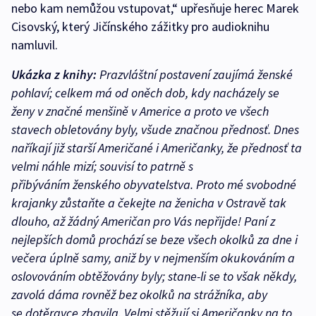
nebo kam nemůžou vstupovat,“ upřesňuje herec Marek
Cisovský, který Jičínského zážitky pro audioknihu
namluvil.
Ukázka z knihy:
Prazvláštní postavení zaujímá ženské
pohlaví; celkem má od oněch dob, kdy nacházely se
ženy v značné menšině v Americe a proto ve všech
stavech obletovány byly, všude značnou přednosť. Dnes
naříkají již starší Američané i Američanky, že přednosť ta
velmi náhle mizí; souvisí to patrně s
přibýváním ženského obyvatelstva. Proto mé svobodné
krajanky zůstaňte a čekejte na ženicha v Ostravě tak
dlouho, až žádný Američan pro Vás nepřijde! Paní z
nejlepších domů prochází se beze všech okolků za dne i
večera úplně samy, aniž by v nejmenším okukováním a
oslovováním obtěžovány byly; stane-li se to však někdy,
zavolá dáma rovněž bez okolků na strážníka, aby
se dotěravce zbavila. Velmi stěžují si Američanky na to,