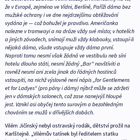
že v Evropě, zejména ve Vídni, Berlíně, Paříži dáma bez
mužské ochrany i ve dne nejdrzejšímu obtěžování
vydána je — což bohužel je pravdivo. Američanka
nalezne v tramwayi a na dráze vždy své místo; v hotelích
a jiných závodech, snímají muži vždy klobouky, vstoupí-li
nějaká dáma, všude vstupuje vždy dáma první.
Naproti tomu nesmí však žádná ve vestibulu neb síni
hotelu dlouho státi, nesmí žádný „Bar“ navštíviti a
rovněž nesmí ani zcela jinak do řádných hostinců
vstoupiti, na nichž výslovně není nápis „for Gentlemens
et for Ladyes“ (pro pány i dámy) nýbrž může se zdržeti
jen v dámských salonech, což zase nanejvýš hloupé
jest. Vznikl asi obyčej tento surovým a bezohledným
chováním se mužů v dřívějších dobách.
Vilém Jičínský nebyl ostravský rodák, dětství prožil na
Karlštejně. „Vilémův tatínek byl ředitelem statku