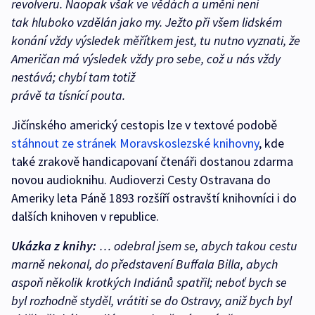
revolveru. Naopak však ve vědách a umění není
tak hluboko vzdělán jako my. Ježto při všem lidském
konání vždy výsledek měřítkem jest, tu nutno vyznati, že
Američan má výsledek vždy pro sebe, což u nás vždy
nestává; chybí tam totiž
právě ta tísnící pouta.
Jičínského americký cestopis lze v textové podobě
stáhnout ze stránek Moravskoslezské knihovny
, kde
také zrakově handicapovaní čtenáři dostanou zdarma
novou audioknihu. Audioverzi Cesty Ostravana do
Ameriky leta Páně 1893 rozšíří ostravští knihovníci i do
dalších knihoven v republice.
Ukázka z knihy:
… odebral jsem se, abych takou cestu
marně nekonal, do představení Buffala Billa, abych
aspoň několik krotkých Indiánů spatřil; neboť bych se
byl rozhodně styděl, vrátiti se do Ostravy, aniž bych byl