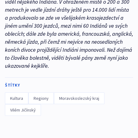
viděl nějakého Indiána. V ohraženém místě o 200 a 300
metrech je vedle jízdní dráhy ještě pro 14.000 lidí místa
a produkovalo se zde ve všelijakém krasojezdectví a
jiném umění 300 jezdců, mezi nimi 60 Indiánů ve svých
oblecích; dále zde byla americká, francouzská, anglická,
německá jízda, při čemž mi nejvíce na neosedlaných
koních divoce projíždějící Indiáni imponovali. Než dojímá
to člověka bolestně, viděti bývalé pány země nyní jako
ukazované kejklíře.
ŠTÍTKY
Kultura
Regiony
Moravskoslezský kraj
Vilém Jičínský