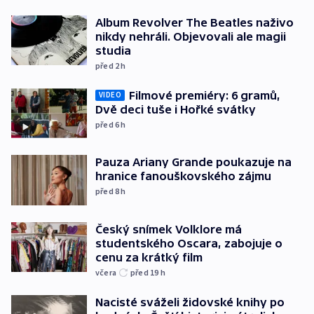
Album Revolver The Beatles naživo
nikdy nehráli. Objevovali ale magii
studia
před 2
h
Filmové premiéry: 6 gramů,
VIDEO
Dvě deci tuše i Hořké svátky
před 6
h
Pauza Ariany Grande poukazuje na
hranice fanouškovského zájmu
před 8
h
Český snímek Volklore má
studentského Oscara, zabojuje o
cenu za krátký film
včera
před 19
h
Nacisté sváželi židovské knihy po