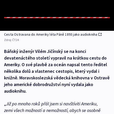
Cesta Ostravana do Ameriky léta Páně 1893 jako audiokniha
Zdroj:
ČT24
Báňský inženýr Vilém Jičínský se na konci
devatenáctého století vypravil na krátkou cestu do
Ameriky. O své plavbě za oceán napsal tento ředitel
několika dolů a vlastenec cestopis, který vydal i
knižně. Moravskoslezská vědecká knihovna v Ostravě
jeho americké dobrodružství nyní vydala jako
audioknihu.
„
Již po mnoho roků přál jsem si navštíviti Ameriku,
zemi všech možností a nemožností, abych se osobně