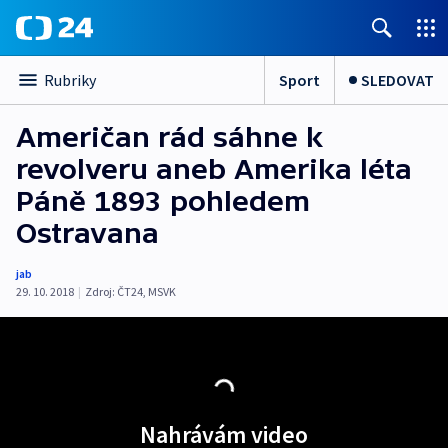
Sport
SLEDOVAT
Rubriky
Američan rád sáhne k
revolveru aneb Amerika léta
Páně 1893 pohledem
Ostravana
jab
29. 10. 2018
|
Zdroj:
ČT24
,
MSVK
Nahrávám video