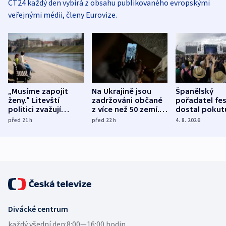
ČT24 každý den vybírá z obsahu publikovaného evropskými
veřejnými médii, členy Eurovize.
„Musíme zapojit
Na Ukrajině jsou
Španělský
ženy.“ Litevští
zadržováni občané
pořadatel fes
politici zvažují
z více než 50 zemí.
dostal pokut
dohodu o
Bojovali na straně
nekalé prakti
před 21
h
před 22
h
4. 8. 2026
demografii
Ruska
Divácké centrum
každý všední den:
8:00—16:00 hodin