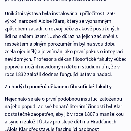
Unikátní výstava byla instalována u příležitosti 250.
výročí narození Aloise Klara, který se významným
způsobem zasadil o rozvoj péče zrakově postižených
lidí na našem území. Jeho důraz na jejich začlenění s
respektem a plným porozuměním byl na svou dobu
zcela ojedinělý a je vnímán jako první pokus o integraci
nevidomých. Profesor a děkan filosofické fakulty vůbec
poprvé umožnil nevidomým dětem studium tím, že v
roce 1832 založil dodnes fungující ústav a nadaci.
Z chudých poměrů děkanem filosofické fakulty
Nejednalo se ale o první podobnou instituci založenou
na jeho popud. Ze své bohaté literární činnosti byl Klar
dostatečně zaopatřen, aby již v roce 1807 s manželkou
a synem založil Ústav pro slepé děti na Hradčanech.
„Alois Klar představuje fascinující osobnost