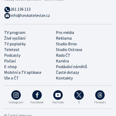
261 136 113
info@ceskatelevize.cz
TV program
Pro média
Živé vysílání
Reklama
TV poplatky
Studio Brno
Teletext
Studio Ostrava
Podcasty
Rada ČT
Počasí
Kariéra
E-shop
Podávání námětů
Mobilní a TV aplikace
Časté dotazy
Vše o ČT
Kontakty
Instagram
Facebook
YouTube
X
Threads
© Česká televize