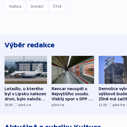
Kultura
Domácí
ČT24
Výběr redakce
Letadlo, u kterého
Rencar neuspěl u
Demolice vyh
byl v Lipsku nalezen
Nejvyššího soudu.
výškové budo
dron, bylo naložené
Vleklý spor s DPP o
Zlíně má začí
municí, píší média
reklamní plochu
odpoledne
10:56
před 1
m
před 5
m
12:29
před 9
m
končí