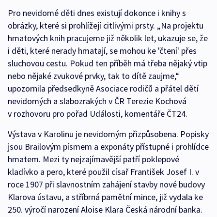
Pro nevidomé děti dnes existují dokonce i knihy s
obrázky, které si prohlížejí citlivými prsty. „Na projektu
hmatových knih pracujeme již několik let, ukazuje se, že
i děti, které nerady hmatají, se mohou ke 'čtení' přes
sluchovou cestu. Pokud ten příběh má třeba nějaký vtip
nebo nějaké zvukové prvky, tak to dítě zaujme,“
upozornila předsedkyně Asociace rodičů a přátel dětí
nevidomých a slabozrakých v ČR Terezie Kochová
v rozhovoru pro pořad Události, komentáře ČT24.
Výstava v Karolinu je nevidomým přizpůsobena. Popisky
jsou Brailovým písmem a exponáty přístupné i prohlídce
hmatem. Mezi ty nejzajímavější patří poklepové
kladívko a pero, které použil císař František Josef I. v
roce 1907 při slavnostním zahájení stavby nové budovy
Klarova ústavu, a stříbrná pamětní mince, již vydala ke
250. výročí narození Aloise Klara Česká národní banka.