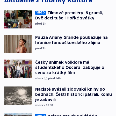
Aktuálně z rubriky
Kultura
Filmové premiéry: 6 gramů,
VIDEO
Dvě deci tuše i Hořké svátky
před 1
h
Pauza Ariany Grande poukazuje na
hranice fanouškovského zájmu
před 3
h
Český snímek Volklore má
studentského Oscara, zabojuje o
cenu za krátký film
včera
před 14
h
Nacisté sváželi židovské knihy po
bednách. Čeští historici pátrali, komu
je zabavili
včera v 07:00
Aplaus pro dva skládá a
VIDEO