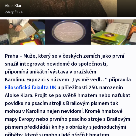
Alois Klar
Zdroj:
ČT24
Praha – Muže, který se v českých zemích jako první
snažil integrovat nevidomé do společnosti,
připomíná unikátní výstava v pražském
Karolinu. Expozici s názvem „Tys mě vedl…“ připravila
Filosofická fakulta UK
u příležitosti 250. narozenin
Aloise Klara. Projít se po světě hmatem nebo naťukat
povídku na psacím stroji s Brailovým písmem tak
mohou v Karolinu nejen nevidomí. Kromě hmatové
mapy Evropy nebo prvního psacího stroje s Brailovým
písmem předkládá i knihy s obrázky s jednoduchými
příběhy, které si mohou lidé přečíst hmatem.