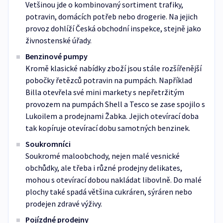
Vetšinou jde o kombinovaný sortiment trafiky,
potravin, domácích potřeb nebo drogerie. Na jejich
provoz dohlíží Česká obchodní inspekce, stejně jako
živnostenské úřady.
Benzinové pumpy
Kromě klasické nabídky zboží jsou stále rozšířenější
pobočky řetězců potravin na pumpách. Například
Billa otevřela své mini markety s nepřetržitým
provozem na pumpách Shell a Tesco se zase spojilo s
Lukoilem a prodejnami Žabka. Jejich otevírací doba
tak kopíruje otevírací dobu samotných benzinek.
Soukromníci
Soukromé maloobchody, nejen malé vesnické
obchůdky, ale třeba i různé prodejny delikates,
mohou s otevírací dobou nakládat libovlně. Do malé
plochy také spadá většina cukráren, sýráren nebo
prodejen zdravé výživy.
Pojízdné prodejny