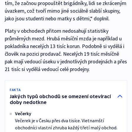
tím, že začnou propouštět brigádníky, lidi se zkráceným
úvazkem, což tvoří mimo jiné sociálně slabší skupiny,
jako jsou studenti nebo matky s dětmi,“ doplnil.
Platy v obchodech přitom nedosahují statistiky
průměrných mezd. Hrubá měsíční mzda je například u
pokladníka necelých 13 tisíc korun. Podobně si vydělá i
člověk na pozici prodavač. Necelých 19 tisíc měsíčně
pak mají vedoucí úseku v jednotlivých prodejnách a přes
21 tisíc si vydělá vedoucí celé prodejny.
FAKTA
Jakých typů obchodů se omezení otevírací
doby nedotkne
Večerky
Večerek je v Česku přes dva tisíce. Vietnamští
obchodníci vlastní zhruba každý třetí malý obchod.