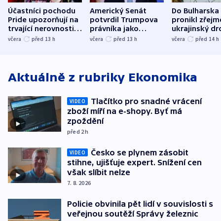
Účastníci pochodu
Americký Senát
Do Bulharska
Pride upozorňují na
potvrdil Trumpova
pronikl zřejm
trvající nerovnosti i
právníka jako
ukrajinský dr
společenskou
ministra
explodoval k
včera
před 13
h
včera
před 13
h
včera
před 14
h
atmosféru
spravedlnosti
od plynovod
Aktuálně z rubriky
Ekonomika
Tlačítko pro snadné vrácení
VIDEO
zboží míří na e-shopy. Byť má
zpoždění
před 2
h
Česko se plynem zásobit
VIDEO
stihne, ujišťuje expert. Snížení cen
však slíbit nelze
7. 8. 2026
Policie obvinila pět lidí v souvislosti s
veřejnou soutěží Správy železnic