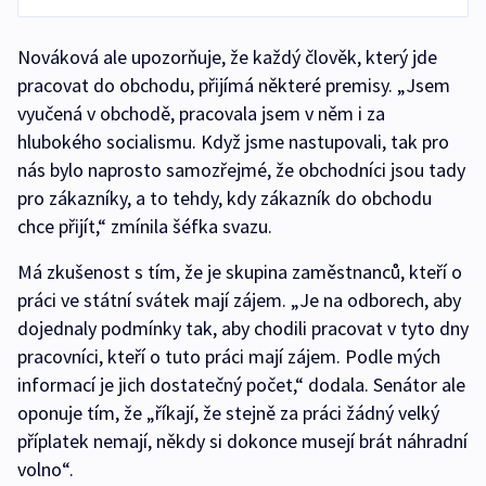
Nováková ale upozorňuje, že každý člověk, který jde
pracovat do obchodu, přijímá některé premisy. „Jsem
vyučená v obchodě, pracovala jsem v něm i za
hlubokého socialismu. Když jsme nastupovali, tak pro
nás bylo naprosto samozřejmé, že obchodníci jsou tady
pro zákazníky, a to tehdy, kdy zákazník do obchodu
chce přijít,“ zmínila šéfka svazu.
Má zkušenost s tím, že je skupina zaměstnanců, kteří o
práci ve státní svátek mají zájem. „Je na odborech, aby
dojednaly podmínky tak, aby chodili pracovat v tyto dny
pracovníci, kteří o tuto práci mají zájem. Podle mých
informací je jich dostatečný počet,“ dodala. Senátor ale
oponuje tím, že „říkají, že stejně za práci žádný velký
příplatek nemají, někdy si dokonce musejí brát náhradní
volno“.