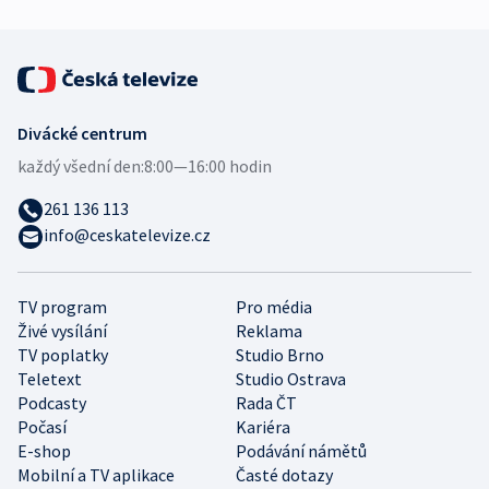
Divácké centrum
každý všední den:
8:00—16:00 hodin
261 136 113
info@ceskatelevize.cz
TV program
Pro média
Živé vysílání
Reklama
TV poplatky
Studio Brno
Teletext
Studio Ostrava
Podcasty
Rada ČT
Počasí
Kariéra
E-shop
Podávání námětů
Mobilní a TV aplikace
Časté dotazy