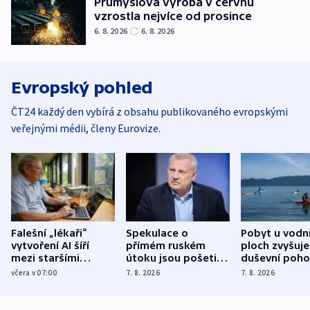
Průmyslová výroba v červnu
vzrostla nejvíce od prosince
6. 8. 2026
6. 8. 2026
Evropský pohled
ČT24 každý den vybírá z obsahu publikovaného evropskými
veřejnými médii, členy Eurovize.
Falešní „lékaři“
Spekulace o
Pobyt u vodn
vytvoření AI šíří
přímém ruském
ploch zvyšuje
mezi staršími
útoku jsou pošetilé,
duševní poho
Poláky nebezpečné
míní estonský
ukázala
včera v 07:00
7. 8. 2026
7. 8. 2026
zdravotní rady
bezpečnostní
mezinárodní 
expert