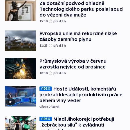
Za dotační podvod ohledně
Technologického parku poslal soud
do vězení dva muže
15:19
před 3
h
Evropská unie má rekordně nízké
zásoby zemního plynu
11:23
před 3
h
Průmyslová výroba v červnu
vzrostla nejvíce od prosince
10:10
před 6
h
Hosté Událostí, komentářů
VIDEO
probrali klesající produktivitu práce
během vlny veder
včera v 08:48
Mladí Jihokorejci potřebují
VIDEO
„žebráckou sílu“ k zvládnutí