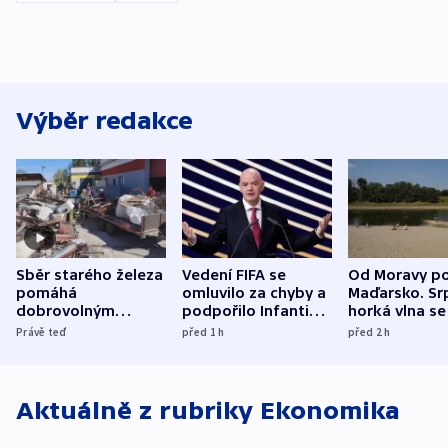
Výběr redakce
Sběr starého železa
Vedení FIFA se
Od Moravy p
pomáhá
omluvilo za chyby a
Maďarsko. Sr
dobrovolným
podpořilo Infantina.
horká vlna se
hasičům financovat
UEFA trvá na
do dějin
Právě teď
před 1
h
před 2
h
techniku i akce
bojkotu
klimatologie
Aktuálně z rubriky
Ekonomika