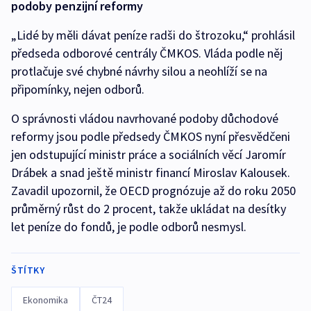
podoby penzijní reformy
„Lidé by měli dávat peníze radši do štrozoku,“ prohlásil
předseda odborové centrály ČMKOS. Vláda podle něj
protlačuje své chybné návrhy silou a neohlíží se na
připomínky, nejen odborů.
O správnosti vládou navrhované podoby důchodové
reformy jsou podle předsedy ČMKOS nyní přesvědčeni
jen odstupující ministr práce a sociálních věcí Jaromír
Drábek a snad ještě ministr financí Miroslav Kalousek.
Zavadil upozornil, že OECD prognózuje až do roku 2050
průměrný růst do 2 procent, takže ukládat na desítky
let peníze do fondů, je podle odborů nesmysl.
ŠTÍTKY
Ekonomika
ČT24