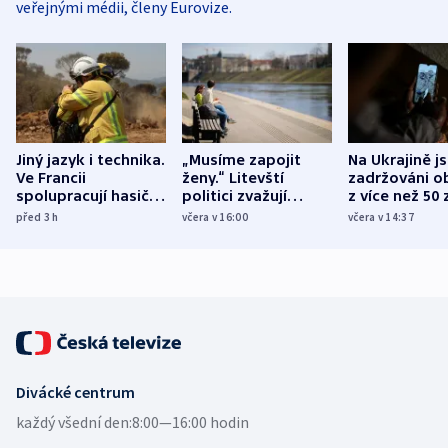
veřejnými médii, členy Eurovize.
Jiný jazyk i technika.
„Musíme zapojit
Na Ukrajině j
Ve Francii
ženy.“ Litevští
zadržováni o
spolupracují hasiči z
politici zvažují
z více než 50 
různých zemí
dohodu o
Bojovali na s
před 3
h
včera v 16:00
včera v 14:37
demografii
Ruska
Divácké centrum
každý všední den:
8:00—16:00 hodin