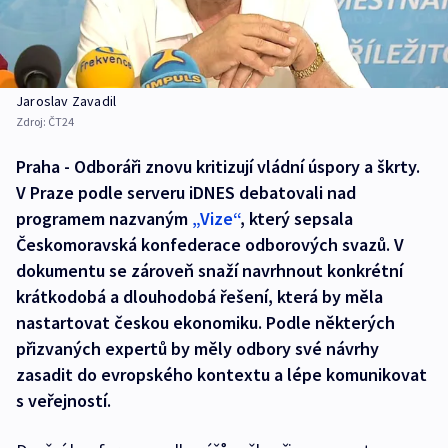
Jaroslav Zavadil
Zdroj:
ČT24
Praha - Odboráři znovu kritizují vládní úspory a škrty.
V Praze podle serveru iDNES debatovali nad
programem nazvaným
„Vize“
, který sepsala
Českomoravská konfederace odborových svazů. V
dokumentu se zároveň snaží navrhnout konkrétní
krátkodobá a dlouhodobá řešení, která by měla
nastartovat českou ekonomiku. Podle některých
přizvaných expertů by měly odbory své návrhy
zasadit do evropského kontextu a lépe komunikovat
s veřejností.