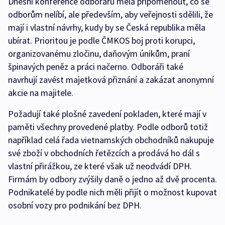
Dnešní konference odborářů měla připomenout, co se
odborům nelíbí, ale především, aby veřejnosti sdělili, že
mají i vlastní návrhy, kudy by se Česká republika měla
ubírat. Prioritou je podle ČMKOS boj proti korupci,
organizovanému zločinu, daňovým únikům, praní
špinavých peněz a práci načerno. Odboráři také
navrhují zavést majetková přiznání a zakázat anonymní
akcie na majitele.
Požadují také plošné zavedení pokladen, které mají v
paměti všechny provedené platby. Podle odborů totiž
například celá řada vietnamských obchodníků nakupuje
své zboží v obchodních řetězcích a prodává ho dál s
vlastní přirážkou, ze které však už neodvádí DPH.
Firmám by odbory zvýšily daně o jedno až dvě procenta.
Podnikatelé by podle nich měli přijít o možnost kupovat
osobní vozy pro podnikání bez DPH.