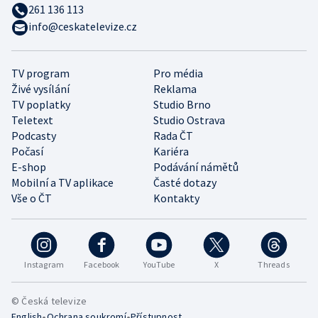
261 136 113
info@ceskatelevize.cz
TV program
Pro média
Živé vysílání
Reklama
TV poplatky
Studio Brno
Teletext
Studio Ostrava
Podcasty
Rada ČT
Počasí
Kariéra
E-shop
Podávání námětů
Mobilní a TV aplikace
Časté dotazy
Vše o ČT
Kontakty
Instagram
Facebook
YouTube
X
Threads
© Česká televize
•
•
English
Ochrana soukromí
Přístupnost