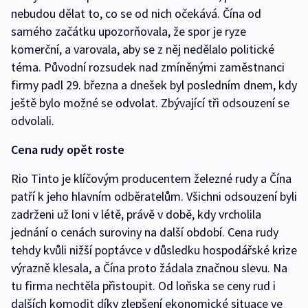
nebudou dělat to, co se od nich očekává. Čína od
samého začátku upozorňovala, že spor je ryze
komerční, a varovala, aby se z něj nedělalo politické
téma. Původní rozsudek nad zmíněnými zaměstnanci
firmy padl 29. března a dnešek byl posledním dnem, kdy
ještě bylo možné se odvolat. Zbývající tři odsouzení se
odvolali.
Cena rudy opět roste
Rio Tinto je klíčovým producentem železné rudy a Čína
patří k jeho hlavním odběratelům. Všichni odsouzení byli
zadrženi už loni v létě, právě v době, kdy vrcholila
jednání o cenách suroviny na další období. Cena rudy
tehdy kvůli nižší poptávce v důsledku hospodářské krize
výrazně klesala, a Čína proto žádala značnou slevu. Na
tu firma nechtěla přistoupit. Od loňska se ceny rud i
dalších komodit díky zlepšení ekonomické situace ve