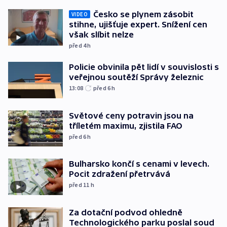
Česko se plynem zásobit
VIDEO
stihne, ujišťuje expert. Snížení cen
však slíbit nelze
před 4
h
Policie obvinila pět lidí v souvislosti s
veřejnou soutěží Správy železnic
13:08
před 6
h
Světové ceny potravin jsou na
tříletém maximu, zjistila FAO
před 6
h
Bulharsko končí s cenami v levech.
Pocit zdražení přetrvává
před 11
h
Za dotační podvod ohledně
Technologického parku poslal soud