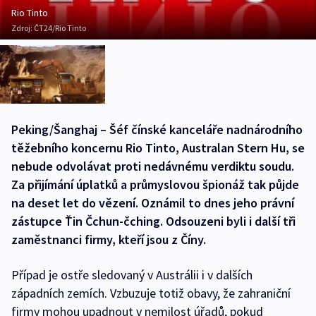
Rio Tinto
Zdroj:
ČT24/Rio Tinto
Peking/Šanghaj – Šéf čínské kanceláře nadnárodního
těžebního koncernu Rio Tinto, Australan Stern Hu, se
nebude odvolávat proti nedávnému verdiktu soudu.
Za přijímání úplatků a průmyslovou špionáž tak půjde
na deset let do vězení. Oznámil to dnes jeho právní
zástupce Ťin Čchun-čching. Odsouzeni byli i další tři
zaměstnanci firmy, kteří jsou z Číny.
Případ je ostře sledovaný v Austrálii i v dalších
západních zemích. Vzbuzuje totiž obavy, že zahraniční
firmy mohou upadnout v nemilost úřadů, pokud