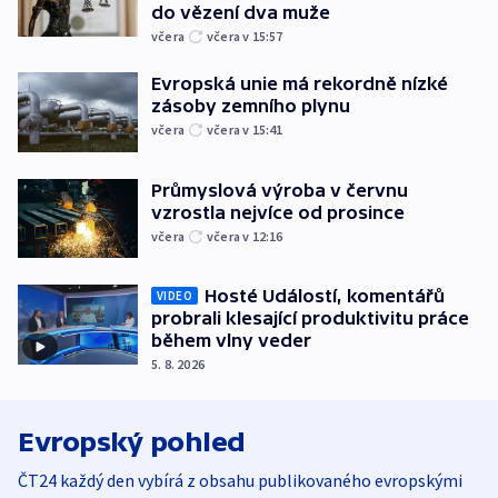
do vězení dva muže
včera
včera v 15:57
Evropská unie má rekordně nízké
zásoby zemního plynu
včera
včera v 15:41
Průmyslová výroba v červnu
vzrostla nejvíce od prosince
včera
včera v 12:16
Hosté Událostí, komentářů
VIDEO
probrali klesající produktivitu práce
během vlny veder
5. 8. 2026
Evropský pohled
ČT24 každý den vybírá z obsahu publikovaného evropskými