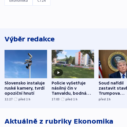
Ekonomika
ČT24
Výběr redakce
Slovensko instaluje
Policie vyšetřuje
Soud nařídil
ruské kamery, tvrdí
násilný čin v
zastavit stav
opoziční hnutí
Tanvaldu, bodná
Trumpova
zranění při něm
tanečního sá
12:27
před 1
h
17:03
před 1
h
před 2
h
utrpěli tři lidé
Aktuálně z rubriky
Ekonomika