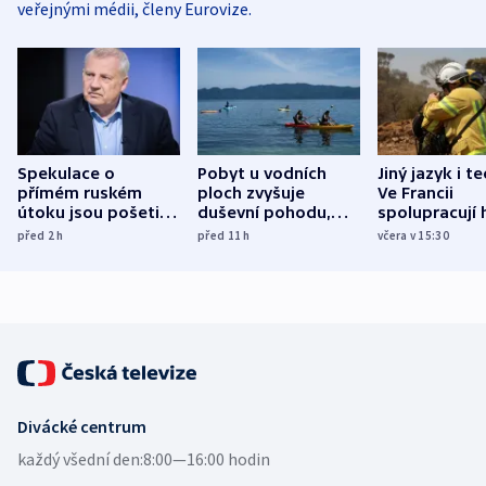
veřejnými médii, členy Eurovize.
Spekulace o
Pobyt u vodních
Jiný jazyk i t
přímém ruském
ploch zvyšuje
Ve Francii
útoku jsou pošetilé,
duševní pohodu,
spolupracují h
míní estonský
ukázala
různých zemí
před 2
h
před 11
h
včera v 15:30
bezpečnostní
mezinárodní studie
expert
Divácké centrum
každý všední den:
8:00—16:00 hodin