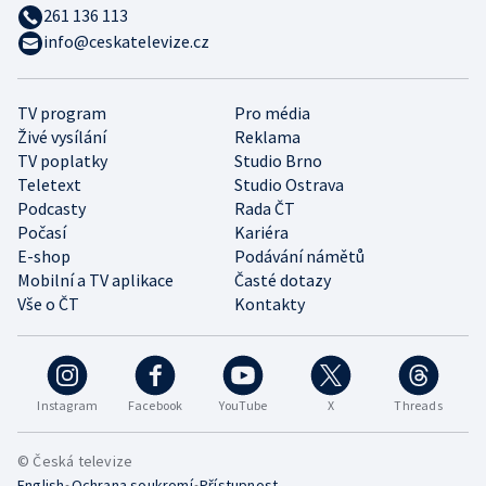
261 136 113
info@ceskatelevize.cz
TV program
Pro média
Živé vysílání
Reklama
TV poplatky
Studio Brno
Teletext
Studio Ostrava
Podcasty
Rada ČT
Počasí
Kariéra
E-shop
Podávání námětů
Mobilní a TV aplikace
Časté dotazy
Vše o ČT
Kontakty
Instagram
Facebook
YouTube
X
Threads
© Česká televize
•
•
English
Ochrana soukromí
Přístupnost