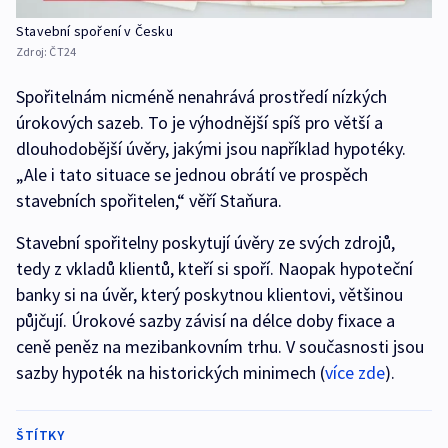
Stavební spoření v Česku
Zdroj:
ČT24
Spořitelnám nicméně nenahrává prostředí nízkých
úrokových sazeb. To je výhodnější spíš pro větší a
dlouhodobější úvěry, jakými jsou například hypotéky.
„Ale i tato situace se jednou obrátí ve prospěch
stavebních spořitelen,“ věří Staňura.
Stavební spořitelny poskytují úvěry ze svých zdrojů,
tedy z vkladů klientů, kteří si spoří. Naopak hypoteční
banky si na úvěr, který poskytnou klientovi, většinou
půjčují. Úrokové sazby závisí na délce doby fixace a
ceně peněz na mezibankovním trhu. V současnosti jsou
sazby hypoték na historických minimech (
více zde
).
ŠTÍTKY