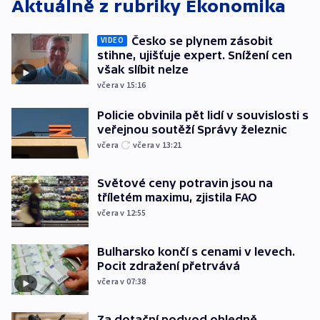
Aktuálně z rubriky
Ekonomika
Česko se plynem zásobit
VIDEO
stihne, ujišťuje expert. Snížení cen
však slíbit nelze
včera v 15:16
Policie obvinila pět lidí v souvislosti s
veřejnou soutěží Správy železnic
včera
včera v 13:21
Světové ceny potravin jsou na
tříletém maximu, zjistila FAO
včera v 12:55
Bulharsko končí s cenami v levech.
Pocit zdražení přetrvává
včera v 07:38
Za dotační podvod ohledně