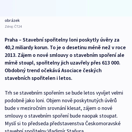
obrázek
Zdroj:
ČT24
Praha – Stavební spořitelny loni poskytly úvěry za
40,2 miliardy korun. To je o desetinu méně než v roce
2013. Zájem o nové smlouvy o stavebním spoření ale
mírně stoupl, spořitelny jich uzavřely přes 613 000.
Obdobný trend očekává Asociace českých
stavebních spořitelen i letos.
Trh se stavebním spořením se bude letos vyvíjet velmi
podobně jako loni. Objem nově poskytnutých úvěrů
bude v meziročním srovnání klesat, zájem o nové
smlouvy o stavebním spoření bude naopak stoupat.
Myslí si to předseda představenstva Českomoravské
stavební spořitelny Vladimír Staňura.