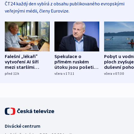
ČT24 každý den vybírá z obsahu publikovaného evropskými
veřejnými médii, členy Eurovize.
Falešní „lékaři“
Spekulace o
Pobyt u vodn
vytvoření AI šíří
přímém ruském
ploch zvyšuje
mezi staršími
útoku jsou pošetilé,
duševní poho
Poláky nebezpečné
míní estonský
ukázala
před 12
h
včera v 17:11
včera v 07:30
zdravotní rady
bezpečnostní
mezinárodní 
expert
Divácké centrum