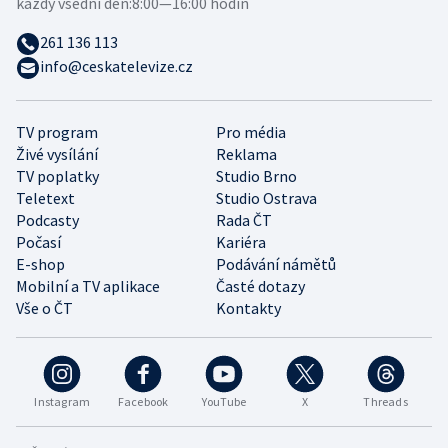
každý všední den:
8:00—16:00 hodin
261 136 113
info@ceskatelevize.cz
TV program
Pro média
Živé vysílání
Reklama
TV poplatky
Studio Brno
Teletext
Studio Ostrava
Podcasty
Rada ČT
Počasí
Kariéra
E-shop
Podávání námětů
Mobilní a TV aplikace
Časté dotazy
Vše o ČT
Kontakty
Instagram
Facebook
YouTube
X
Threads