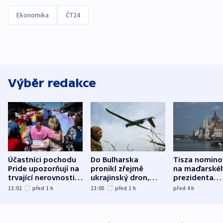
Ekonomika
ČT24
Výběr redakce
Účastníci pochodu
Do Bulharska
Tisza nomino
Pride upozorňují na
pronikl zřejmě
na maďarské
trvající nerovnosti i
ukrajinský dron,
prezidenta
společenskou
explodoval kilometr
bývalého šéf
12:02
před 1
h
13:05
před 1
h
před 4
h
atmosféru
od plynovodu
nejvyššího s