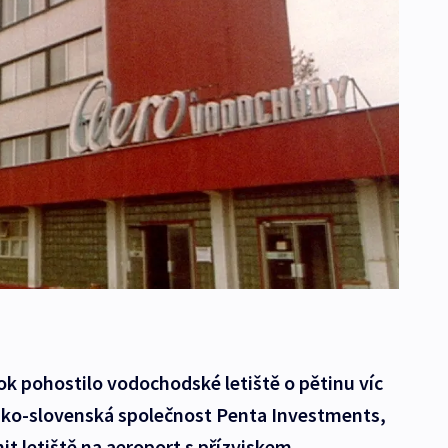
ok pohostilo vodochodské letiště o pětinu víc
česko-slovenská společnost Penta Investments,
t letiště na aeroport s přízviskem