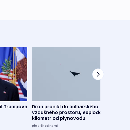
il Trumpova
Dron pronikl do bulharského
Ruský
vzdušného prostoru, explodoval
čtyři 
kilometr od plynovodu
08:20
před 4
hodinami