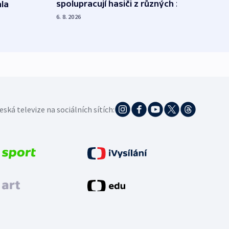
spolupracují hasiči z různých zemí
la
polit
demo
6. 8. 2026
5. 8. 20
eská televize na sociálních sítích: