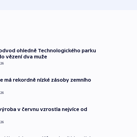
podvod ohledně Technologického parku
do vězení dva muže
026
ie má rekordně nízké zásoby zemního
026
ýroba v červnu vzrostla nejvíce od
026