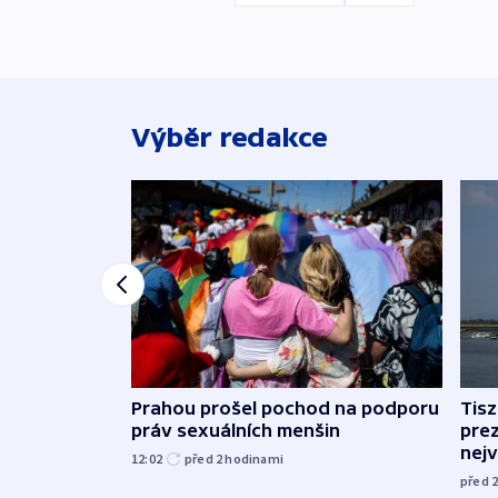
Výběr redakce
Prahou prošel pochod na podporu
Tis
práv sexuálních menšin
pre
nej
12:02
před 2
hodinami
před 