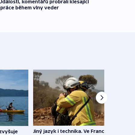
dálostí, komentářů probrali klesající
 práce během vlny veder
Jiný jazyk i technika. Ve Francii
zvyšuje
„Musí