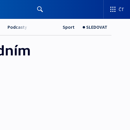
ČT
Podcasty
Sport
SLEDOVAT
odním