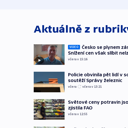
Aktuálně z rubri
Česko se plynem záso
VIDEO
Snížení cen však slíbit nel
včera v 15:16
Policie obvinila pět lidí v 
soutěží Správy železnic
včera
včera v 13:21
Světové ceny potravin jso
zjistila FAO
včera v 12:55