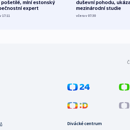
 pošetilé, míní estonský
duševní pohodu, ukáza
pečnostní expert
mezinárodní studie
v 17:11
včera v 07:30
Č
Divácké centrum
ů