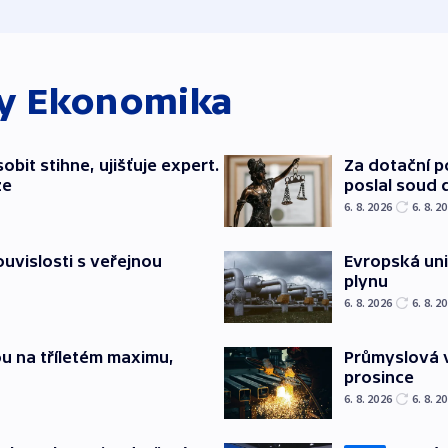
ky
Ekonomika
bit stihne, ujišťuje expert.
Za dotační 
ze
poslal soud 
6. 8. 2026
6. 8. 2
souvislosti s veřejnou
Evropská un
plynu
6. 8. 2026
6. 8. 2
u na tříletém maximu,
Průmyslová v
prosince
6. 8. 2026
6. 8. 2