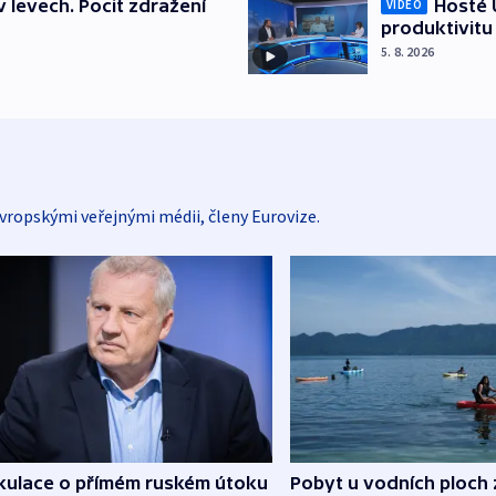
v levech. Pocit zdražení
Hosté U
VIDEO
produktivitu
5. 8. 2026
vropskými veřejnými médii, členy Eurovize.
kulace o přímém ruském útoku
Pobyt u vodních ploch 