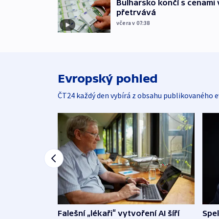
Bulharsko končí s cenami 
přetrvává
včera v 07:38
Evropský pohled
ČT24 každý den vybírá z obsahu publikovaného e
Falešní „lékaři“ vytvoření AI šíří
Spe