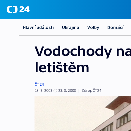
Hlavní události
Ukrajina
Volby
Domácí
Vodochody na
letištěm
ČT24
23. 8. 2008
23. 8. 2008
|
Zdroj:
ČT24