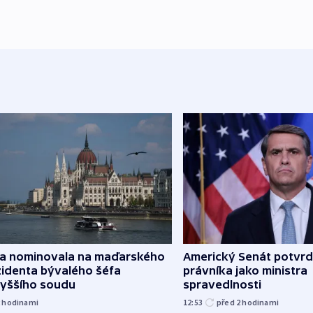
za nominovala na maďarského
Americký Senát potvrd
zidenta bývalého šéfa
právníka jako ministra
vyššího soudu
spravedlnosti
2
hodinami
12:53
před 2
hodinami