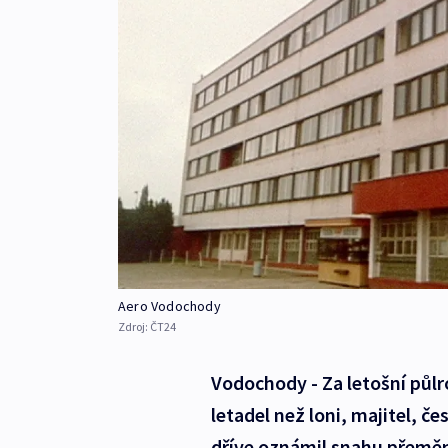
Aero Vodochody
Zdroj:
ČT24
Vodochody - Za letošní půlr
letadel než loni, majitel, 
dříve oznámil snahu přeměni