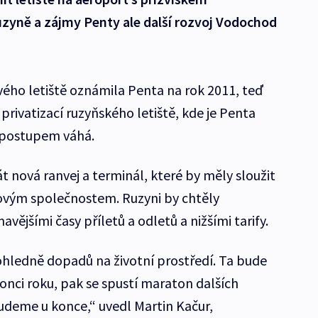
uzyně a zájmy Penty ale další rozvoj Vodochod
ého letiště oznámila Penta na rok 2011, teď
 privatizací ruzyňského letiště, kde je Penta
 postupem váhá.
 nová ranvej a terminál, které by měly sloužit
vým společnostem. Ruzyni by chtěly
ějšími časy příletů a odletů a nižšími tarify.
ohledně dopadů na životní prostředí. Ta bude
onci roku, pak se spustí maraton dalších
budeme u konce,“ uvedl Martin Kačur,