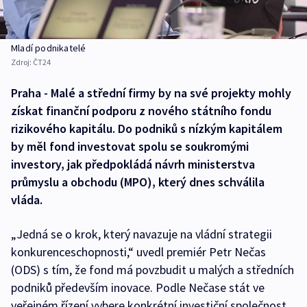
Mladí podnikatelé
Zdroj:
ČT24
Praha - Malé a střední firmy by na své projekty mohly
získat finanční podporu z nového státního fondu
rizikového kapitálu. Do podniků s nízkým kapitálem
by měl fond investovat spolu se soukromými
investory, jak předpokládá návrh ministerstva
průmyslu a obchodu (MPO), který dnes schválila
vláda.
„Jedná se o krok, který navazuje na vládní strategii
konkurenceschopnosti,“ uvedl premiér Petr Nečas
(ODS) s tím, že fond má povzbudit u malých a středních
podniků především inovace. Podle Nečase stát ve
veřejném řízení vybere konkrétní investiční společnost,