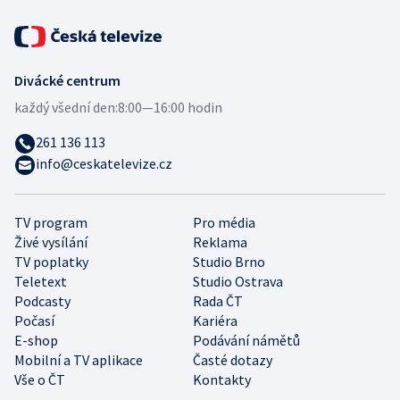
Divácké centrum
každý všední den:
8:00—16:00 hodin
261 136 113
info@ceskatelevize.cz
TV program
Pro média
Živé vysílání
Reklama
TV poplatky
Studio Brno
Teletext
Studio Ostrava
Podcasty
Rada ČT
Počasí
Kariéra
E-shop
Podávání námětů
Mobilní a TV aplikace
Časté dotazy
Vše o ČT
Kontakty