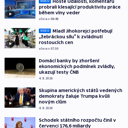
Hosté Událostí, komentářů
VIDEO
probrali klesající produktivitu práce
během vlny veder
včera v 08:48
Mladí Jihokorejci potřebují
VIDEO
„žebráckou sílu“ k zvládnutí
rostoucích cen
včera v 07:30
Domácí banky by zhoršení
ekonomických podmínek zvládly,
ukazují testy ČNB
4. 8. 2026
Skupina amerických států vedených
demokraty žaluje Trumpa kvůli
novým clům
4. 8. 2026
Schodek státního rozpočtu činil v
červenci 176,6 miliardy