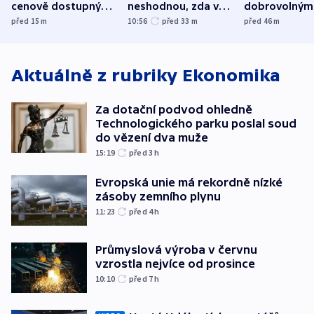
cenově dostupným,
neshodnou, zda v
dobrovolným
varuje Bartošek
letadle ohroženém
hasičům fina
před 15
m
10:56
před 33
m
před 46
m
v Lipsku dronem
techniku i ak
byla munice
Aktuálně z rubriky
Ekonomika
Za dotační podvod ohledně
Technologického parku poslal soud
do vězení dva muže
15:19
před 3
h
Evropská unie má rekordně nízké
zásoby zemního plynu
11:23
před 4
h
Průmyslová výroba v červnu
vzrostla nejvíce od prosince
10:10
před 7
h