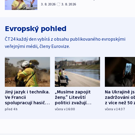
3. 8. 2026
3. 8. 2026
Evropský pohled
ČT24 každý den vybírá z obsahu publikovaného evropskými
veřejnými médii, členy Eurovize.
Jiný jazyk i technika.
„Musíme zapojit
Na Ukrajině j
Ve Francii
ženy.“ Litevští
zadržováni o
spolupracují hasiči z
politici zvažují
z více než 50 
různých zemí
dohodu o
Bojovali na s
před 4
h
včera v 16:00
včera v 14:37
demografii
Ruska