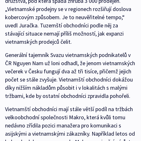
družstva, pod která spadá zhruba 3 000 prodejen.
„Vietnamské prodejny se v regionech rozšiřují doslova
kobercovým způsobem. Je to neuvěřitelné tempo,“
uvedl Juračka. Tuzemští obchodníci podle něj za
stávající situace nemají příliš možností, jak expanzi
vietnamských prodejců čelit.
Generální tajemník Svazu vietnamských podnikatelů v
ČR Nguyen Nam už loni odhadl, že jenom vietnamských
večerek v Česku fungují dva až tři tisíce, přičemž jejich
počet se stále zvyšuje. Vietnamští obchodníci dokážou
díky nižším nákladům působit i v lokalitách s malými
tržbami, kde by ostatní obchodníci zpravidla pohořeli.
Vietnamští obchodníci mají stále větší podíl na tržbách
velkoobchodní společnosti Makro, která kvůli tomu
nedávno zřídila pozici manažera pro komunikaci s
asijskými a vietnamskými zákazníky. Například letos od