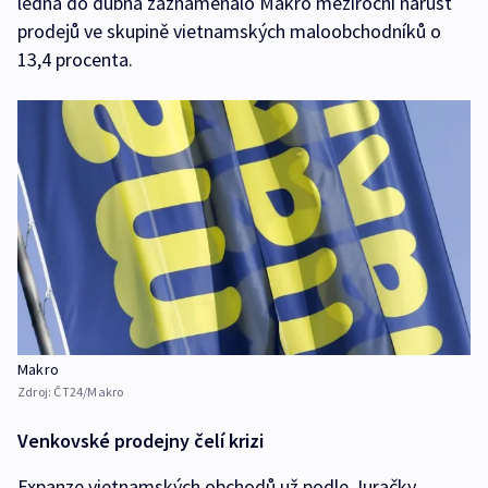
ledna do dubna zaznamenalo Makro meziroční nárůst
prodejů ve skupině vietnamských maloobchodníků o
13,4 procenta.
Makro
Zdroj:
ČT24/Makro
Venkovské prodejny čelí krizi
Expanze vietnamských obchodů už podle Juračky