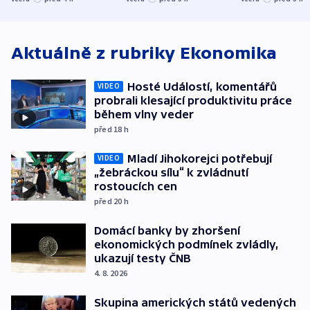
střechu
cenu za krátký film
hybridní útok
Aktuálně z rubriky
Ekonomika
Hosté Událostí, komentářů
VIDEO
probrali klesající produktivitu práce
během vlny veder
před 18
h
Mladí Jihokorejci potřebují
VIDEO
„žebráckou sílu“ k zvládnutí
rostoucích cen
před 20
h
Domácí banky by zhoršení
ekonomických podmínek zvládly,
ukazují testy ČNB
4. 8. 2026
Skupina amerických států vedených