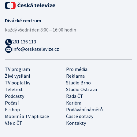
Divácké centrum
každý všední den:
8:00—16:00 hodin
261 136 113
info@ceskatelevize.cz
TV program
Pro média
Živé vysílání
Reklama
TV poplatky
Studio Brno
Teletext
Studio Ostrava
Podcasty
Rada ČT
Počasí
Kariéra
E-shop
Podávání námětů
Mobilní a TV aplikace
Časté dotazy
Vše o ČT
Kontakty