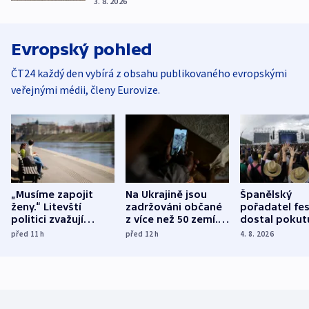
3. 8. 2026
Evropský pohled
ČT24 každý den vybírá z obsahu publikovaného evropskými
veřejnými médii, členy Eurovize.
„Musíme zapojit
Na Ukrajině jsou
Španělský
ženy.“ Litevští
zadržováni občané
pořadatel fes
politici zvažují
z více než 50 zemí.
dostal pokut
dohodu o
Bojovali na straně
nekalé prakti
před 11
h
před 12
h
4. 8. 2026
demografii
Ruska