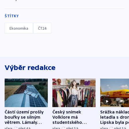
ŠTÍTKY
Ekonomika
ČT24
Výběr redakce
Částí území prošly
Český snímek
Srážka nákla
bouřky se silným
Volklore má
letadla s dr
větrem. Lámaly
studentského
Lipska byla p
stromy a poničily
Oscara, zabojuje o
německého mi
včera
před 4
h
včera
před 5
h
včera
před 5
h