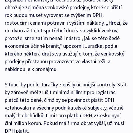
ohrožuje zejména venkovské prodejny, které se příští
rok budou muset vyrovnat se zvýšením DPH,
rostoucími cenami potravin i vyššími náklady. „Hrozí, že
do dvou až tří let spotřební družstva vyklidí venkov,
protože jsme zatím nenašli nástroj, jak se této šedé
ekonomice účinně bránit,“ upozornil Juračka, podle
kterého některá družstva uvažují o tom, že venkovské
prodejny přestanou provozovat ve vlastní režii a
nabídnou je k pronájmu.
Situaci by podle Juračky zlepšily účinnější kontroly. Stát
by zároveň měl zrušit minimální limit pro registraci
plátců této daně, čímž by se povinnost platit DPH
vztahovala na všechny podnikatelské subjekty, včetně
malých obchůdků. Limit pro platbu DPH v Česku nyní
činí milion korun. Pokud má firma obrat vyšší, už musí
DPH platit.