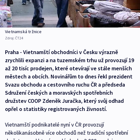
Vietnamská tržnice
Zdroj:
ČT24
Praha - Vietnamští obchodníci v Česku výrazně
zrychlili expanzi a na tuzemském trhu už provozují 19
až 20 tisíc prodejen, které otevírají ve stále menších
městech a obcích. Novinářům to dnes řekl prezident
Svazu obchodu a cestovního ruchu ČR a předseda
Sdružení českých a moravských spotřebních
družstev COOP Zdeněk Juračka, který svůj odhad
opřel o statistiky registrovaných živností.
Vietnamští podnikatelé nyní v ČR provozují
několikanásobně více obchodů než tradiční spotřební