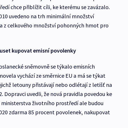
edí chce přiblížit cíli, ke kterému se zavázalo.
 2010 uvedeno na trh minimální množství
enta z celkového množství pohonných hmot pro
muset kupovat emisní povolenky
Poslanecké sněmovně se týkalo emisních
 novela vychází ze směrnice EU a má se týkat
ichž letouny přistávají nebo odlétají z letišť na
2. Dopravci uvedli, že nová pravidla povedou ke
e ministerstva životního prostředí ale budou
2020 zdarma 85 procent povolenek, nakupovat