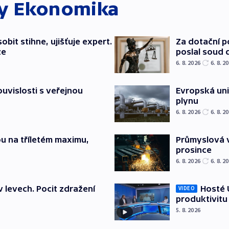
ky
Ekonomika
bit stihne, ujišťuje expert.
Za dotační 
ze
poslal soud 
6. 8. 2026
6. 8. 2
souvislosti s veřejnou
Evropská un
plynu
6. 8. 2026
6. 8. 2
u na tříletém maximu,
Průmyslová v
prosince
6. 8. 2026
6. 8. 2
v levech. Pocit zdražení
Hosté U
VIDEO
produktivitu
5. 8. 2026