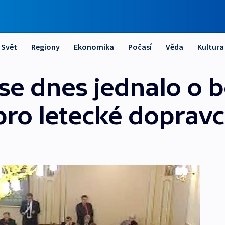
Svět
Regiony
Ekonomika
Počasí
Věda
Kultura
e dnes jednalo o b
ro letecké doprav