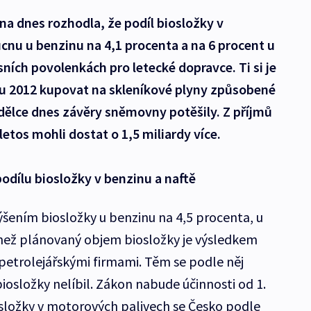
a dnes rozhodla, že podíl biosložky v
cnu u benzinu na 4,1 procenta a na 6 procent u
isních povolenkách pro letecké dopravce. Ti si je
u 2012 kupovat na skleníkové plyny způsobené
dělce dnes závěry sněmovny potěšily. Z příjmů
tos mohli dostat o 1,5 miliardy více.
podílu biosložky v benzinu a naftě
ýšením biosložky u benzinu na 4,5 procenta, u
í než plánovaný objem biosložky je výsledkem
etrolejářskými firmami. Těm se podle něj
osložky nelíbil. Zákon nabude účinnosti od 1.
složky v motorových palivech se Česko podle