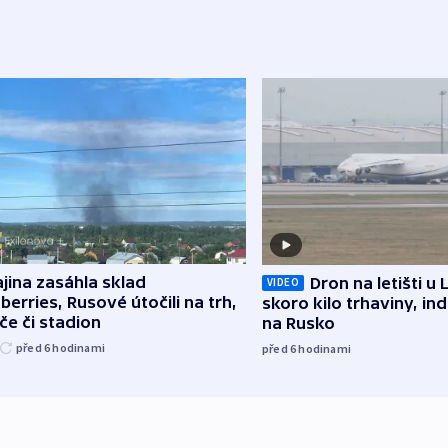
jina zasáhla sklad
Dron na letišti u 
VIDEO
berries, Rusové útočili na trh,
skoro kilo trhaviny, ind
če či stadion
na Rusko
před 6
hodinami
před 6
hodinami