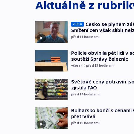
Aktuálně z rubri
Česko se plynem záso
VIDEO
Snížení cen však slíbit nel
před 11
hodinami
Policie obvinila pět lidí v 
soutěží Správy železnic
včera
před 13
hodinami
Světové ceny potravin jso
zjistila FAO
před 14
hodinami
Bulharsko končí s cenami 
přetrvává
před 19
hodinami