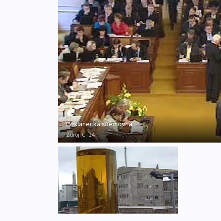
Poslanecká sněmovna
Zdroj:
ČT24