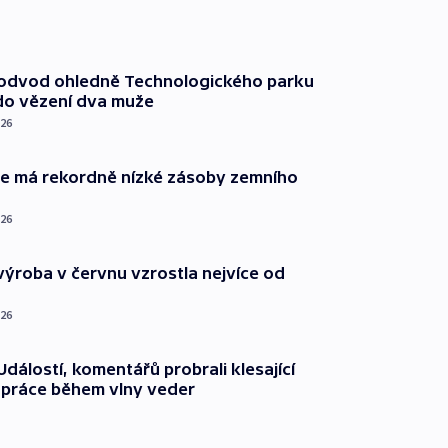
podvod ohledně Technologického parku
do vězení dva muže
026
ie má rekordně nízké zásoby zemního
026
ýroba v červnu vzrostla nejvíce od
026
dálostí, komentářů probrali klesající
 práce během vlny veder