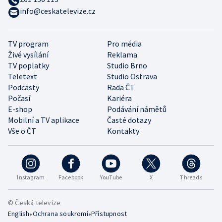
info@ceskatelevize.cz
TV program
Pro média
Živé vysílání
Reklama
TV poplatky
Studio Brno
Teletext
Studio Ostrava
Podcasty
Rada ČT
Počasí
Kariéra
E-shop
Podávání námětů
Mobilní a TV aplikace
Časté dotazy
Vše o ČT
Kontakty
Instagram
Facebook
YouTube
X
Threads
© Česká televize
•
•
English
Ochrana soukromí
Přístupnost