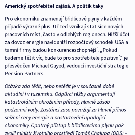
Americký spotřebitel zajásá. A politik taky
Pro ekonomiku znamenají břidlicové plyny v každém
případě výrazné plus. Už teď vznikají statisíce nových
pracovních míst, často v odlehlých regionech. Nižší účet
za dovoz energie navíc sníží rozpočtový schodek USA a
tamní firmy budou konkurenceschopnější. „Pokud
budeme těžit víc, bude to pro spotřebitele pozitivní,“ je
přesvědčen Michael Gayed, vedoucí investiční strategie
Pension Partners.
Otázka zda těžit, nebo netěžit je v současné době
aktuální i v tuzemsku. Odpůrci těžby argumentují
katastrofálním ohrožením přírody, hlavně zásob
podzemní vody. Zastánci zase považují za hlavní přínos
snížení ceny energie a nastartování upadající
ekonomiky. Opatrný přístup k břidlicovému plynu pak
zvolil ministr životního prostředí Tomáš Chalupa (ODS) –