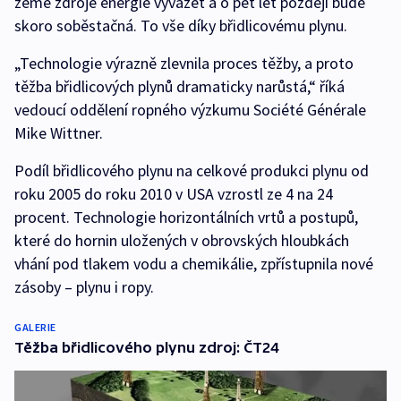
země zdroje energie vyvážet a o pět let později bude
skoro soběstačná. To vše díky břidlicovému plynu.
„Technologie výrazně zlevnila proces těžby, a proto
těžba břidlicových plynů dramaticky narůstá,“ říká
vedoucí oddělení ropného výzkumu Société Générale
Mike Wittner.
Podíl břidlicového plynu na celkové produkci plynu od
roku 2005 do roku 2010 v USA vzrostl ze 4 na 24
procent. Technologie horizontálních vrtů a postupů,
které do hornin uložených v obrovských hloubkách
vhání pod tlakem vodu a chemikálie, zpřístupnila nové
zásoby – plynu i ropy.
GALERIE
Těžba břidlicového plynu zdroj: ČT24