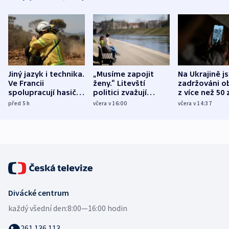
Jiný jazyk i technika.
„Musíme zapojit
Na Ukrajině j
Ve Francii
ženy.“ Litevští
zadržováni o
spolupracují hasiči z
politici zvažují
z více než 50 
různých zemí
dohodu o
Bojovali na s
před 5
h
včera v 16:00
včera v 14:37
demografii
Ruska
Divácké centrum
každý všední den:
8:00—16:00 hodin
261 136 113