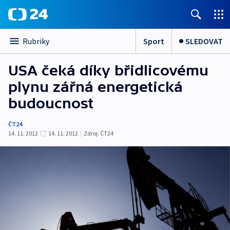
Sport
SLEDOVAT
Rubriky
USA čeká díky břidlicovému
plynu zářná energetická
budoucnost
ČT24
14. 11. 2012
14. 11. 2012
|
Zdroj:
ČT24