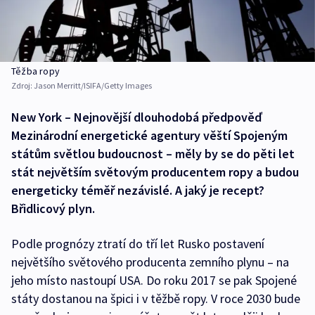
Těžba ropy
Zdroj:
Jason Merritt/ISIFA/Getty Images
New York – Nejnovější dlouhodobá předpověď
Mezinárodní energetické agentury věští Spojeným
státům světlou budoucnost – měly by se do pěti let
stát největším světovým producentem ropy a budou
energeticky téměř nezávislé. A jaký je recept?
Břidlicový plyn.
Podle prognózy ztratí do tří let Rusko postavení
největšího světového producenta zemního plynu – na
jeho místo nastoupí USA. Do roku 2017 se pak Spojené
státy dostanou na špici i v těžbě ropy. V roce 2030 bude