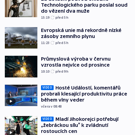
Technologického parku poslal soud
do vězení dva muže
15:19
před 5
h
Evropská unie má rekordně nízké
zásoby zemního plynu
11:23
před 5
h
Průmyslová výroba v červnu
vzrostla nejvíce od prosince
10:10
před 9
h
Hosté Událostí, komentářů
VIDEO
probrali klesající produktivitu práce
během vlny veder
včera v 08:48
Mladí Jihokorejci potřebují
VIDEO
„žebráckou sílu“ k zvládnutí
rostoucích cen