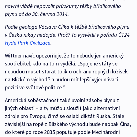
navrhl vládě nepovolit průzkumy těžby břidlicového
plynu až do 30. června 2014.
Podle geologa Václava Cílka k těžbě břidlicového plynu
v Česku nikdy nedojde. Proč? To vysvětlil v pořadu ČT24
Hyde Park Civilizace
.
Wittner navíc upozorňuje, že to nebude jen americký
spotřebitel, kdo na tom vydělá: „Spojené státy se
nebudou muset starat tolik o ochranu ropných ložisek
na Blízkém východě a budou mít lepší vyjednávací
pozici ve světové politice.“
Americká soběstačnost také uvolní zásoby plynu z
jiných oblastí – a ty můžou sloužit jako alternativní
zdroje pro Evropu, čímž se oslabí diktát Ruska. Stále
závislejší na ropě z Blízkého východu bude naopak Čína,
do které po roce 2035 poputuje podle Mezinárodní