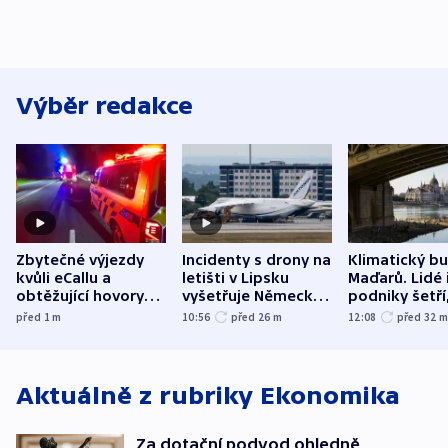
Výběr redakce
Zbytečné výjezdy
Incidenty s drony na
Klimatický b
kvůli eCallu a
letišti v Lipsku
Maďarů. Lidé 
obtěžující hovory
vyšetřuje Německo
podniky šetří
zdržují záchranáře
jako úmyslný pokus
omezuje se d
před 1
m
10:56
před 26
m
12:08
před 32
o způsobení
i svícení
exploze
Aktuálně z rubriky
Ekonomika
Za dotační podvod ohledně