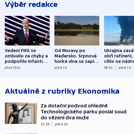
Výběr redakce
Vedení FIFA se
Od Moravy po
Ukrajina zasá
omluvilo za chyby a
Maďarsko. Srpnová
obří rafinerii
podpořilo Infantina.
horká vlna se zapíše
cílilo na nádra
UEFA trvá na
do dějin
autobus
před 58
m
před 1
h
08:52
před 1
h
bojkotu
klimatologie
Aktuálně z rubriky
Ekonomika
Za dotační podvod ohledně
Technologického parku poslal soud
do vězení dva muže
15:19
před 2
h