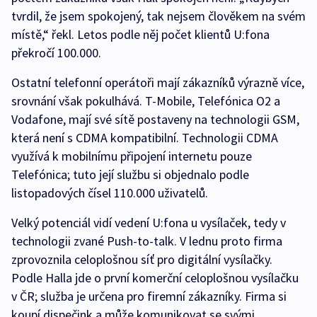
tvrdil, že jsem spokojený, tak nejsem člověkem na svém
místě,“ řekl. Letos podle něj počet klientů U:fona
překročí 100.000.
Ostatní telefonní operátoři mají zákazníků výrazně více,
srovnání však pokulhává. T-Mobile, Telefónica O2 a
Vodafone, mají své sítě postaveny na technologii GSM,
která není s CDMA kompatibilní. Technologii CDMA
využívá k mobilnímu připojení internetu pouze
Telefónica; tuto její službu si objednalo podle
listopadových čísel 110.000 uživatelů.
Velký potenciál vidí vedení U:fona u vysílaček, tedy v
technologii zvané Push-to-talk. V lednu proto firma
zprovoznila celoplošnou síť pro digitální vysílačky.
Podle Halla jde o první komerční celoplošnou vysílačku
v ČR; služba je určena pro firemní zákazníky. Firma si
koupí dispečink a může komunikovat se svými