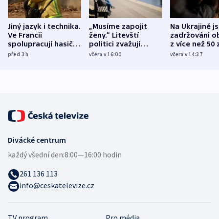
Jiný jazyk i technika.
„Musíme zapojit
Na Ukrajině j
Ve Francii
ženy.“ Litevští
zadržováni o
spolupracují hasiči z
politici zvažují
z více než 50 
různých zemí
dohodu o
Bojovali na s
před 3
h
včera v 16:00
včera v 14:37
demografii
Ruska
Divácké centrum
každý všední den:
8:00—16:00 hodin
261 136 113
info@ceskatelevize.cz
TV program
Pro média