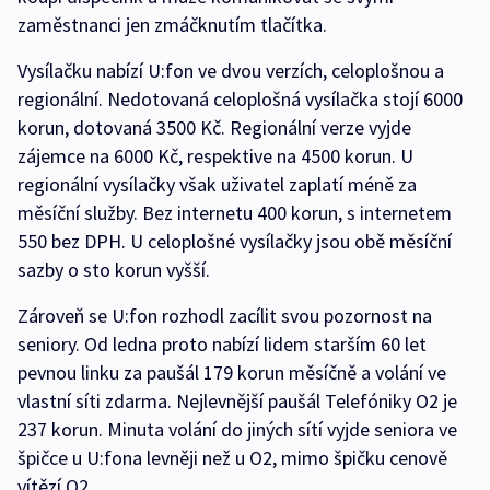
zaměstnanci jen zmáčknutím tlačítka.
Vysílačku nabízí U:fon ve dvou verzích, celoplošnou a
regionální. Nedotovaná celoplošná vysílačka stojí 6000
korun, dotovaná 3500 Kč. Regionální verze vyjde
zájemce na 6000 Kč, respektive na 4500 korun. U
regionální vysílačky však uživatel zaplatí méně za
měsíční služby. Bez internetu 400 korun, s internetem
550 bez DPH. U celoplošné vysílačky jsou obě měsíční
sazby o sto korun vyšší.
Zároveň se U:fon rozhodl zacílit svou pozornost na
seniory. Od ledna proto nabízí lidem starším 60 let
pevnou linku za paušál 179 korun měsíčně a volání ve
vlastní síti zdarma. Nejlevnější paušál Telefóniky O2 je
237 korun. Minuta volání do jiných sítí vyjde seniora ve
špičce u U:fona levněji než u O2, mimo špičku cenově
vítězí O2.