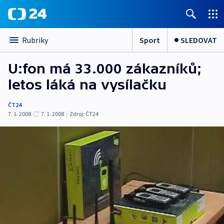
Sport
SLEDOVAT
Rubriky
U:fon má 33.000 zákazníků;
letos láká na vysílačku
ČT24
7. 1. 2008
7. 1. 2008
|
Zdroj:
ČT24