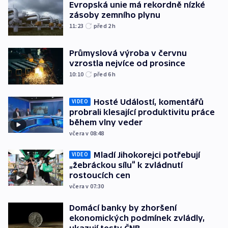
Evropská unie má rekordně nízké
zásoby zemního plynu
11:23
před 2
h
Průmyslová výroba v červnu
vzrostla nejvíce od prosince
10:10
před 6
h
Hosté Událostí, komentářů
VIDEO
probrali klesající produktivitu práce
během vlny veder
včera v 08:48
Mladí Jihokorejci potřebují
VIDEO
„žebráckou sílu“ k zvládnutí
rostoucích cen
včera v 07:30
Domácí banky by zhoršení
ekonomických podmínek zvládly,
ukazují testy ČNB