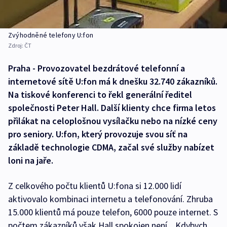
Zvýhodněné telefony U:fon
Zdroj:
ČT
Praha - Provozovatel bezdrátové telefonní a
internetové sítě U:fon má k dnešku 32.740 zákazníků.
Na tiskové konferenci to řekl generální ředitel
společnosti Peter Hall. Další klienty chce firma letos
přilákat na celoplošnou vysílačku nebo na nízké ceny
pro seniory. U:fon, který provozuje svou síť na
základě technologie CDMA, začal své služby nabízet
loni na jaře.
Z celkového počtu klientů U:fona si 12.000 lidí
aktivovalo kombinaci internetu a telefonování. Zhruba
15.000 klientů má pouze telefon, 6000 pouze internet. S
počtem zákazníků však Hall spokojen není. „Kdybych