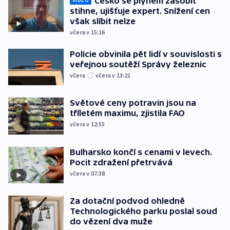
Česko se plynem zásobit
VIDEO
stihne, ujišťuje expert. Snížení cen
však slíbit nelze
včera v 15:16
Policie obvinila pět lidí v souvislosti s
veřejnou soutěží Správy železnic
včera
včera v 13:21
Světové ceny potravin jsou na
tříletém maximu, zjistila FAO
včera v 12:55
Bulharsko končí s cenami v levech.
Pocit zdražení přetrvává
včera v 07:38
Za dotační podvod ohledně
Technologického parku poslal soud
do vězení dva muže