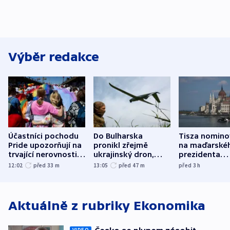
Výběr redakce
Účastníci pochodu
Do Bulharska
Tisza nomino
Pride upozorňují na
pronikl zřejmě
na maďarské
trvající nerovnosti i
ukrajinský dron,
prezidenta
společenskou
explodoval kilometr
bývalého šéf
12:02
před 33
m
13:05
před 47
m
před 3
h
atmosféru
od plynovodu
nejvyššího s
Aktuálně z rubriky
Ekonomika