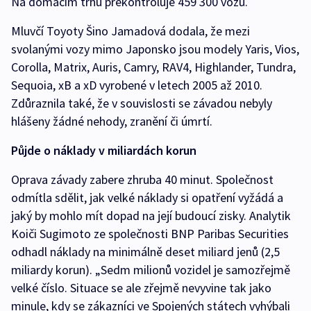
Na domácím trhu překontroluje 459 300 vozů.
Mluvčí Toyoty Šino Jamadová dodala, že mezi
svolanými vozy mimo Japonsko jsou modely Yaris, Vios,
Corolla, Matrix, Auris, Camry, RAV4, Highlander, Tundra,
Sequoia, xB a xD vyrobené v letech 2005 až 2010.
Zdůraznila také, že v souvislosti se závadou nebyly
hlášeny žádné nehody, zranění či úmrtí.
Půjde o náklady v miliardách korun
Oprava závady zabere zhruba 40 minut. Společnost
odmítla sdělit, jak velké náklady si opatření vyžádá a
jaký by mohlo mít dopad na její budoucí zisky. Analytik
Koiči Sugimoto ze společnosti BNP Paribas Securities
odhadl náklady na minimálně deset miliard jenů (2,5
miliardy korun). „Sedm milionů vozidel je samozřejmě
velké číslo. Situace se ale zřejmě nevyvine tak jako
minule, kdy se zákazníci ve Spojených státech vyhýbali