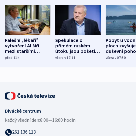
Falešní „lékaři“
Spekulace o
Pobyt u vodn
vytvoření AI šíří
přímém ruském
ploch zvyšuje
mezi staršími
útoku jsou pošetilé,
duševní poho
Poláky nebezpečné
míní estonský
ukázala
před 11
h
včera v 17:11
včera v 07:30
zdravotní rady
bezpečnostní
mezinárodní 
expert
Divácké centrum
každý všední den:
8:00—16:00 hodin
261 136 113