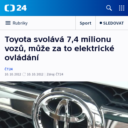
Sport
SLEDOVAT
Rubriky
Toyota svolává 7,4 milionu
vozů, může za to elektrické
ovládání
ČT24
10. 10. 2012
10. 10. 2012
|
Zdroj:
ČT24