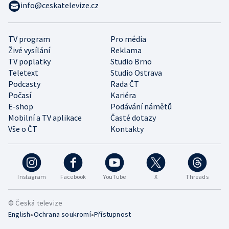
info@ceskatelevize.cz
TV program
Pro média
Živé vysílání
Reklama
TV poplatky
Studio Brno
Teletext
Studio Ostrava
Podcasty
Rada ČT
Počasí
Kariéra
E-shop
Podávání námětů
Mobilní a TV aplikace
Časté dotazy
Vše o ČT
Kontakty
Instagram
Facebook
YouTube
X
Threads
© Česká televize
•
•
English
Ochrana soukromí
Přístupnost