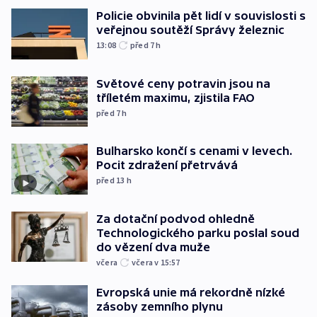
Policie obvinila pět lidí v souvislosti s
veřejnou soutěží Správy železnic
13:08
před 7
h
Světové ceny potravin jsou na
tříletém maximu, zjistila FAO
před 7
h
Bulharsko končí s cenami v levech.
Pocit zdražení přetrvává
před 13
h
Za dotační podvod ohledně
Technologického parku poslal soud
do vězení dva muže
včera
včera v 15:57
Evropská unie má rekordně nízké
zásoby zemního plynu