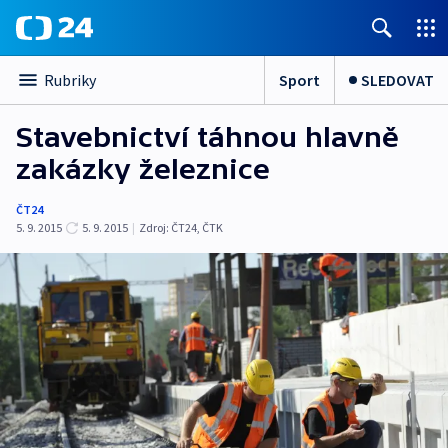
Sport
SLEDOVAT
Rubriky
Stavebnictví táhnou hlavně
zakázky železnice
ČT24
5. 9. 2015
5. 9. 2015
|
Zdroj:
ČT24, ČTK