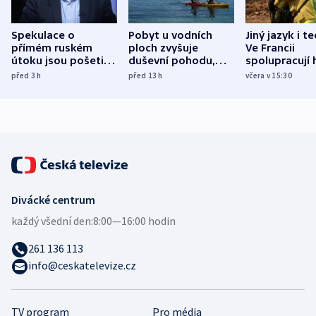
Spekulace o
Pobyt u vodních
Jiný jazyk i t
přímém ruském
ploch zvyšuje
Ve Francii
útoku jsou pošetilé,
duševní pohodu,
spolupracují h
míní estonský
ukázala
různých zemí
před 3
h
před 13
h
včera v 15:30
bezpečnostní
mezinárodní studie
expert
Divácké centrum
každý všední den:
8:00—16:00 hodin
261 136 113
info@ceskatelevize.cz
TV program
Pro média