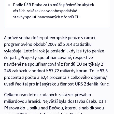
Podle ÚSR Praha za to může především úbytek
větších zakázek na vodohospodářské
stavby spolufinancovaných z fondů EU.
A právě snaha dočerpat evropské peníze v rámci
programového období 2007 až 2014 statistiku
vylepšuje. Letošní rok je poslední, kdy lze tyto peníze
čerpat. „Projekty spolufinancované, respektive
navržené na spolufinancování z fondů EU se týkaly 2
248 zakázek v hodnotě 57,72 miliardy korun. To je 53,5
procenta z počtu a 62,4 procenta z celkového objemu,“
uvedl ředitel pro inženýrskou činnost ÚRS Zdeněk Kunc.
Celkem osm letos zadaných zakázek přesáhlo
miliardovou hranici. Největší byla dostavba úseku D1 z
Přerova do Lipníku nad Bečvou, kterou s nabídkovou