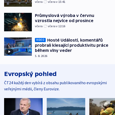
včera
včera v 15:41
Průmyslová výroba v červnu
vzrostla nejvíce od prosince
včera
včera v 12:16
Hosté Událostí, komentářů
VIDEO
probrali klesající produktivitu práce
během vlny veder
5. 8. 2026
Evropský pohled
ČT24 každý den vybírá z obsahu publikovaného evropskými
veřejnými médii, členy Eurovize.