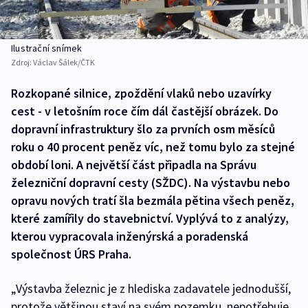
Ilustrační snímek
Zdroj:
Václav Šálek/ČTK
Rozkopané silnice, zpoždění vlaků nebo uzavírky
cest - v letošním roce čím dál častější obrázek. Do
dopravní infrastruktury šlo za prvních osm měsíců
roku o 40 procent peněz víc, než tomu bylo za stejné
období loni. A největší část připadla na Správu
železniční dopravní cesty (SŽDC). Na výstavbu nebo
opravu nových tratí šla bezmála pětina všech peněz,
které zamířily do stavebnictví. Vyplývá to z analýzy,
kterou vypracovala inženýrská a poradenská
společnost ÚRS Praha.
„Výstavba železnic je z hlediska zadavatele jednodušší,
protože většinou staví na svém pozemku, nepotřebuje