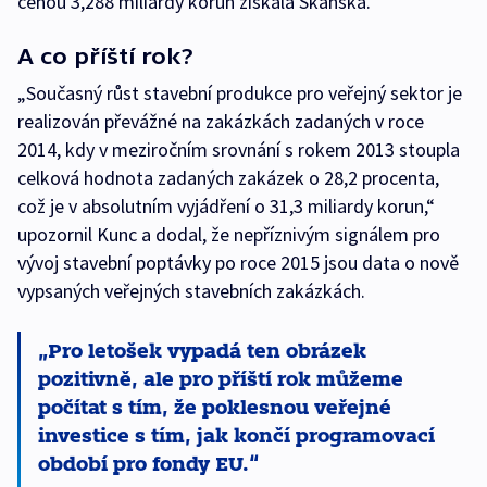
cenou 3,288 miliardy korun získala Skanska.
A co příští rok?
„Současný růst stavební produkce pro veřejný sektor je
realizován převážné na zakázkách zadaných v roce
2014, kdy v meziročním srovnání s rokem 2013 stoupla
celková hodnota zadaných zakázek o 28,2 procenta,
což je v absolutním vyjádření o 31,3 miliardy korun,“
upozornil Kunc a dodal, že nepříznivým signálem pro
vývoj stavební poptávky po roce 2015 jsou data o nově
vypsaných veřejných stavebních zakázkách.
Pro letošek vypadá ten obrázek
pozitivně, ale pro příští rok můžeme
počítat s tím, že poklesnou veřejné
investice s tím, jak končí programovací
období pro fondy EU.