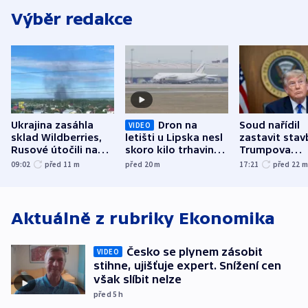
Výběr redakce
Ukrajina zasáhla
Dron na
Soud nařídil
VIDEO
sklad Wildberries,
letišti u Lipska nesl
zastavit stav
Rusové útočili na
skoro kilo trhaviny,
Trumpova
trh, hasiče či
indicie ukazují na
tanečního sá
09:02
před 11
m
před 20
m
17:21
před 22
stadion
Rusko
Aktuálně z rubriky
Ekonomika
Česko se plynem zásobit
VIDEO
stihne, ujišťuje expert. Snížení cen
však slíbit nelze
před 5
h