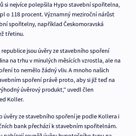
 si nejvíce polepšila Hypo stavební spořitelna,
pl o 118 procent. Významný meziroční nárůst
bní spořitelny, například Českomoravská
ž třetinu.
é republice jsou úvěry ze stavebního spoření
na na trhu v minulých měsících vzrostla, ale na
oření to nemělo žádný vliv. A mnoho našich
avebním spoření právě proto, aby si již teď na
 výhodný úvěrový produkt,“ uvedl člen
d Koller.
úvěry ze stavebního spoření je podle Kollera i
ečních bank přechází k stavebním spořitelnám.
obu nabízejí rovněž úvěry hypotečního typu na