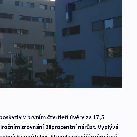
poskytly v prvním čtvrtletí úvěry za 17,5
ziročním srovnání 28procentní nárůst. Vyplývá
avebních spořitelen. Stoupla rovněž průměrná