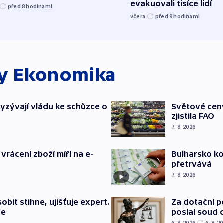
evakuovali tisíce lidí
před 8
hodinami
včera
před 9
hodinami
ky
Ekonomika
yzývají vládu ke schůzce o
Světové ceny
zjistila FAO
7. 8. 2026
Bulharsko ko
vrácení zboží míří na e-
přetrvává
7. 8. 2026
Za dotační 
bit stihne, ujišťuje expert.
poslal soud 
ze
6. 8. 2026
6. 8. 2