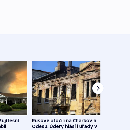
ují lesní
Rusové útočili na Charkov a
Jemen
bii
Oděsu. Údery hlásí i úřady v
saúd