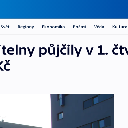
Svět
Regiony
Ekonomika
Počasí
Věda
Kultura
elny půjčily v 1. čtv
Kč