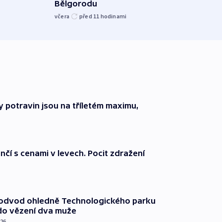
Bělgorodu
včera
včera
před 11
hodinami
 potravin jsou na tříletém maximu,
nčí s cenami v levech. Pocit zdražení
podvod ohledně Technologického parku
do vězení dva muže
026