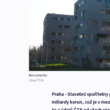
Novostavby
Zdroj:
ČT24
Praha - Stavební spořitelny 
miliardy korun, což je v me
to z údajů ČTK od všech st