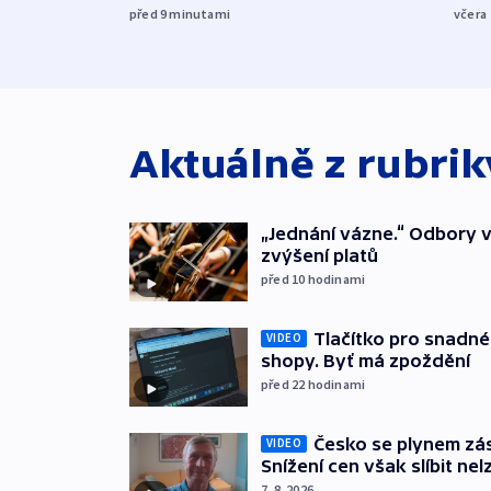
před 9
minutami
včera
Aktuálně z rubri
„Jednání vázne.“ Odbory v
zvýšení platů
před 10
hodinami
Tlačítko pro snadné 
VIDEO
shopy. Byť má zpoždění
před 22
hodinami
Česko se plynem záso
VIDEO
Snížení cen však slíbit nel
7. 8. 2026