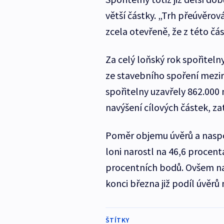
větší částky. „Trh přeúvěro
zcela otevřeně, že z této čá
Za celý loňský rok spořitelny
ze stavebního spoření mezir
spořitelny uzavřely 862.000
navýšení cílových částek, za
Poměr objemu úvěrů a naspoř
loni narostl na 46,6 procenta
procentních bodů. Ovšem na
konci března již podíl úvěrů
ŠTÍTKY