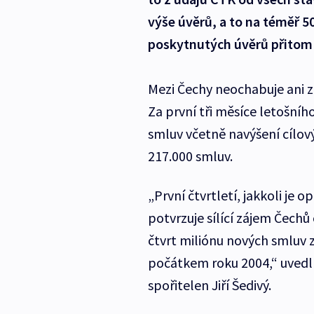
výše úvěrů, a to na téměř 5
poskytnutých úvěrů přitom 
Mezi Čechy neochabuje ani z
Za první tři měsíce letošníh
smluv včetně navýšení cílov
217.000 smluv.
„První čtvrtletí, jakkoli je
potvrzuje sílící zájem Čechů
čtvrt miliónu nových smluv 
počátkem roku 2004,“ uvedl
spořitelen Jiří Šedivý.