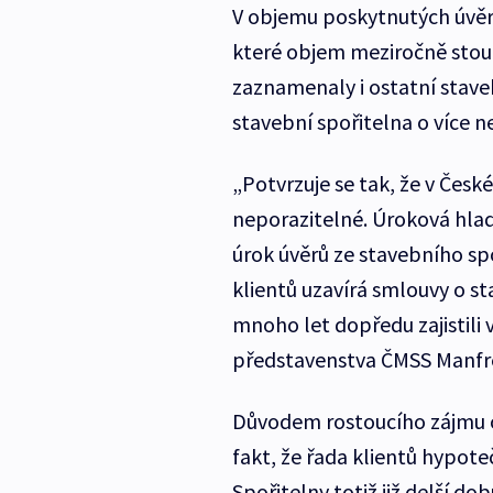
V objemu poskytnutých úvěrů
které objem meziročně stou
zaznamenaly i ostatní stave
stavební spořitelna o více ne
„Potvrzuje se tak, že v Česk
neporazitelné. Úroková hladi
úrok úvěrů ze stavebního sp
klientů uzavírá smlouvy o st
mnoho let dopředu zajistili
představenstva ČMSS Manfre
Důvodem rostoucího zájmu o 
fakt, že řada klientů hypot
Spořitelny totiž již delší d