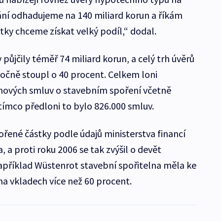
vání odhadujeme na 140 miliard korun a říkám
stky chceme získat velký podíl,“ dodal.
 půjčily téměř 74 miliard korun, a celý trh úvěrů
očně stoupl o 40 procent. Celkem loni
 nových smluv o stavebním spoření včetně
tímco předloni to bylo 826.000 smluv.
ené částky podle údajů ministerstva financí
, a proti roku 2006 se tak zvýšil o devět
příklad Wüstenrot stavební spořitelna měla ke
 na vkladech více než 60 procent.