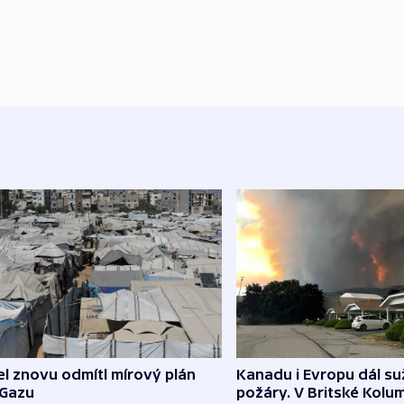
el znovu odmítl mírový plán
Kanadu i Evropu dál suž
 Gazu
požáry. V Britské Kolum