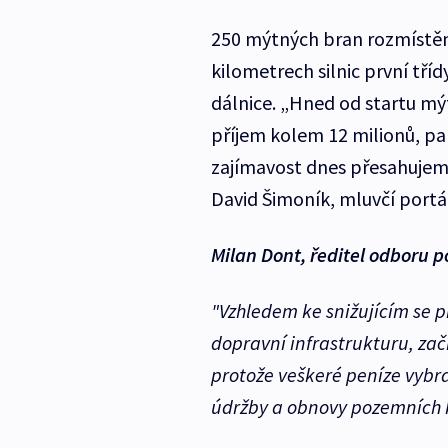
250 mýtných bran rozmístěnýc
kilometrech silnic první tří
dálnice. „Hned od startu mý
příjem kolem 12 milionů, pa
zajímavost dnes přesahujeme
David Šimoník, mluvčí portá
Milan Dont, ředitel odboru 
"Vzhledem ke snižujícím se 
dopravní infrastrukturu, z
protože veškeré peníze vybr
údržby a obnovy pozemních 