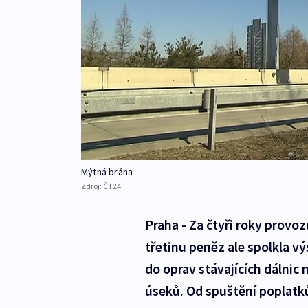
Mýtná brána
Zdroj:
ČT24
Praha - Za čtyři roky provoz
třetinu peněz ale spolkla v
do oprav stávajících dálnic
úseků. Od spuštění poplatků 