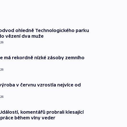
podvod ohledně Technologického parku
do vězení dva muže
026
ie má rekordně nízké zásoby zemního
026
ýroba v červnu vzrostla nejvíce od
026
dálostí, komentářů probrali klesající
 práce během vlny veder