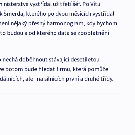
inisterstva vystřídal už třetí šéf. Po Vítu
ek Šmerda, kterého po dvou měsících vystřídal
li není nějaký přesný harmonogram, kdy bychom
ice to budou a od kterého data se zpoplatnění
o nechá doběhnout stávající desetiletou
ve potom bude hledat firmu, která pomůže
lnicích, ale i na silnicích první a druhé třídy.