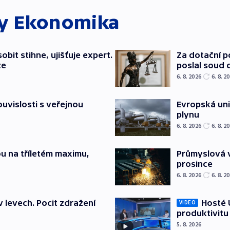
ky
Ekonomika
bit stihne, ujišťuje expert.
Za dotační 
ze
poslal soud 
6. 8. 2026
6. 8. 2
souvislosti s veřejnou
Evropská un
plynu
6. 8. 2026
6. 8. 2
u na tříletém maximu,
Průmyslová v
prosince
6. 8. 2026
6. 8. 2
v levech. Pocit zdražení
Hosté U
VIDEO
produktivitu
5. 8. 2026