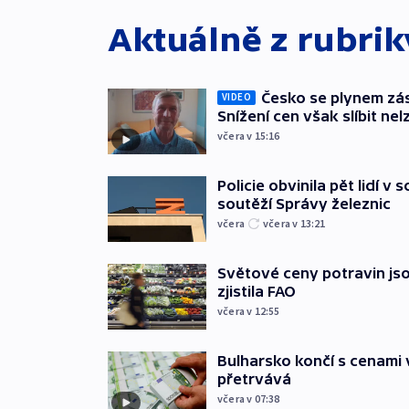
Aktuálně z rubri
Česko se plynem záso
VIDEO
Snížení cen však slíbit nel
včera v 15:16
Policie obvinila pět lidí v 
soutěží Správy železnic
včera
včera v 13:21
Světové ceny potravin jso
zjistila FAO
včera v 12:55
Bulharsko končí s cenami 
přetrvává
včera v 07:38