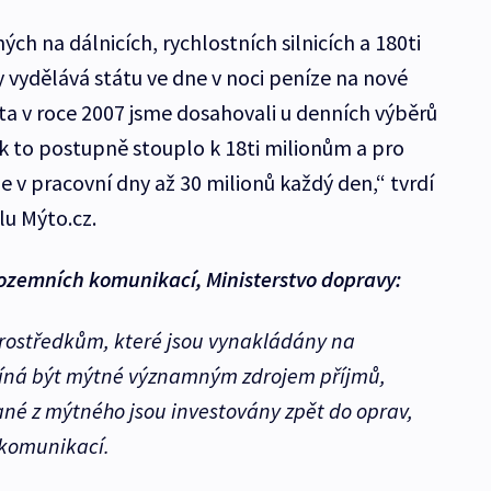
h na dálnicích, rychlostních silnicích a 180ti
dy vydělává státu ve dne v noci peníze na nové
ta v roce 2007 jsme dosahovali u denních výběrů
k to postupně stouplo k 18ti milionům a pro
 v pracovní dny až 30 milionů každý den,“ tvrdí
lu Mýto.cz.
pozemních komunikací, Ministerstvo dopravy:
prostředkům, které jsou vynakládány na
ačíná být mýtné významným zdrojem příjmů,
ané z mýtného jsou investovány zpět do oprav,
komunikací.