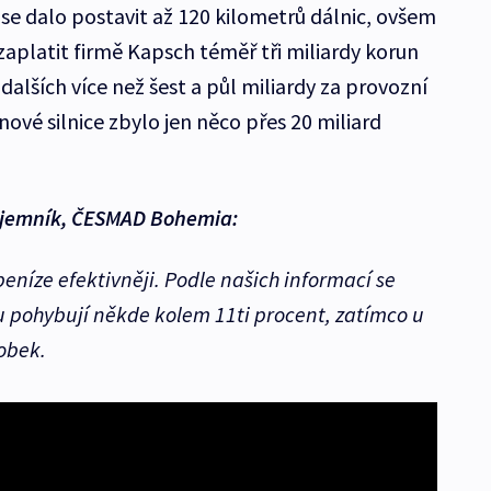
se dalo postavit až 120 kilometrů dálnic, ovšem
 zaplatit firmě Kapsch téměř tři miliardy korun
alších více než šest a půl miliardy za provozní
ové silnice zbylo jen něco přes 20 miliard
tajemník, ČESMAD Bohemia:
peníze efektivněji. Podle našich informací se
 pohybují někde kolem 11ti procent, zatímco u
obek.