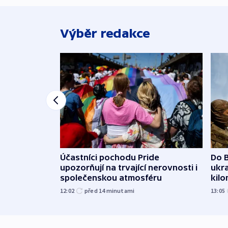
Výběr redakce
Účastníci pochodu Pride
Do B
upozorňují na trvající nerovnosti i
ukra
společenskou atmosféru
kil
12:02
před 14
minutami
13:05