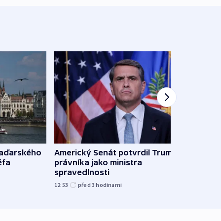
maďarského
Americký Senát potvrdil Trumpova
Ruský
éfa
právníka jako ministra
čtyři 
spravedlnosti
08:20
12:53
před 3
hodinami