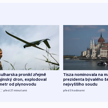
ulharska pronikl zřejmě
Tisza nominovala na 
jinský dron, explodoval
prezidenta bývalého š
ometr od plynovodu
nejvyššího soudu
před 27
minutami
před 3
hodinami