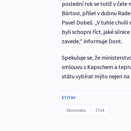
poslední rok se totiž v čele m
Bártovi, přišel v dubnu Rad
Pavel Dobeš. „V tuhle chví
byli schopni říct, jaké siln
zavede,“ informuje Dont.
Spekuluje se, že ministerstv
smlouvu s Kapschem a tepr
státu vybírat mýto nejen na dá
ŠTÍTKY
Ekonomika
ČT24