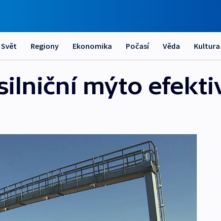
Svět
Regiony
Ekonomika
Počasí
Věda
Kultura
silniční mýto efekt