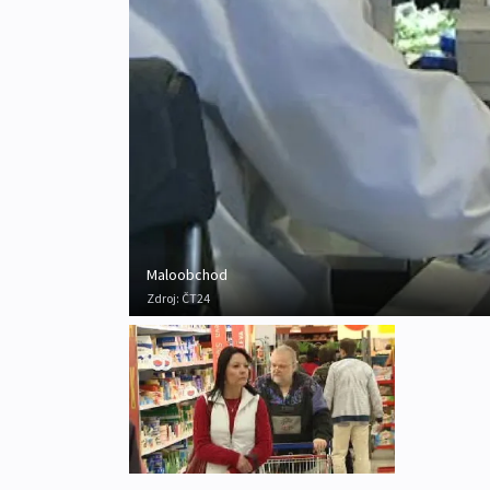
Maloobchod
Zdroj:
ČT24