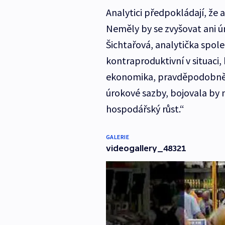
Analytici předpokládají, že 
Neměly by se zvyšovat ani ú
Šichtařová, analytička spole
kontraproduktivní v situaci
ekonomika, pravděpodobně 
úrokové sazby, bojovala by n
hospodářský růst.“
GALERIE
videogallery_48321