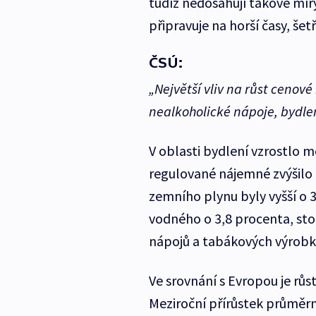
tudíž nedosahují takové míry,
připravuje na horší časy, šetř
ČSÚ:
„Největší vliv na růst cenové
nealkoholické nápoje, bydlen
V oblasti bydlení vzrostlo m
regulované nájemné zvýšilo o
zemního plynu byly vyšší o 3
vodného o 3,8 procenta, sto
nápojů a tabákových výrobků
Ve srovnání s Evropou je růs
Meziroční přírůstek průměr