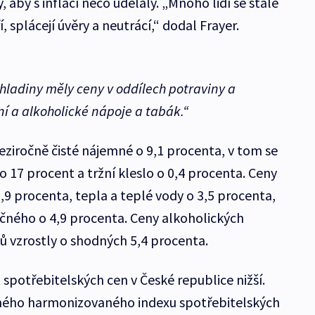
 aby s inflací něco udělaly. „Mnoho lidí se stále
í, splácejí úvěry a neutrácí,“ dodal Frayer.
 hladiny měly ceny v oddílech potraviny a
í a alkoholické nápoje a tabák.“
eziročně čisté nájemné o 9,1 procenta, v tom se
 17 procent a tržní kleslo o 0,4 procenta. Ceny
,9 procenta, tepla a teplé vody o 3,5 procenta,
čného o 4,9 procenta. Ceny alkoholických
 vzrostly o shodných 5,4 procenta.
t spotřebitelských cen v České republice nižší.
ného harmonizovaného indexu spotřebitelských