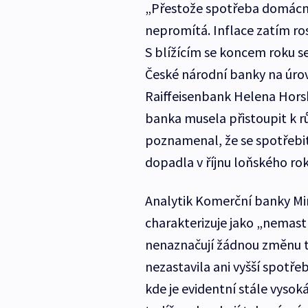
„Přestože spotřeba domácnos
nepromítá. Inflace zatím ro
S blížícím se koncem roku se
České národní banky na úrov
Raiffeisenbank Helena Horsk
banka musela přistoupit k r
poznamenal, že se spotřebit
dopadla v říjnu loňského rok
Analytik Komerční banky Mir
charakterizuje jako „nemastn
nenaznačují žádnou změnu tr
nezastavila ani vyšší spotře
kde je evidentní stále vyso