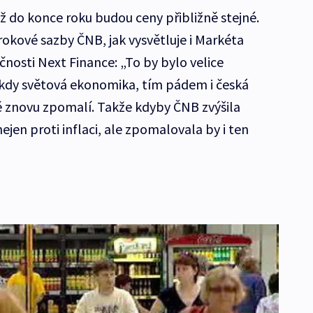
až do konce roku budou ceny přibližně stejné.
rokové sazby ČNB, jak vysvětluje i Markéta
čnosti Next Finance: „To by bylo velice
, kdy světová ekonomika, tím pádem i česká
znovu zpomalí. Takže kdyby ČNB zvýšila
ejen proti inflaci, ale zpomalovala by i ten