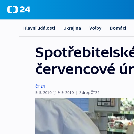
Hlavní události
Ukrajina
Volby
Domácí
Spotřebitelské
červencové úr
ČT24
9. 9. 2010
9. 9. 2010
|
Zdroj:
ČT24