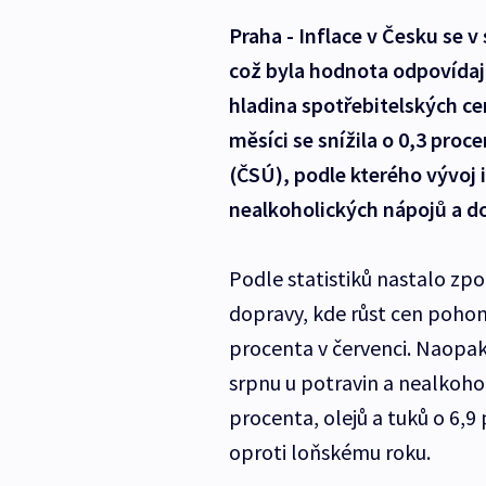
Praha - Inflace v Česku se 
což byla hodnota odpovídají
hladina spotřebitelských c
měsíci se snížila o 0,3 proce
(ČSÚ), podle kterého vývoj i
nealkoholických nápojů a d
Podle statistiků nastalo zp
dopravy, kde růst cen pohon
procenta v červenci. Naopak 
srpnu u potravin a nealkohol
procenta, olejů a tuků o 6,9
oproti loňskému roku.