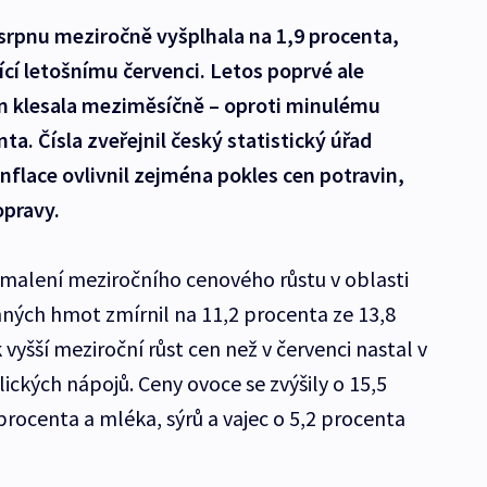
v srpnu meziročně vyšplhala na 1,9 procenta,
cí letošnímu červenci. Letos poprvé ale
en klesala meziměsíčně – oproti minulému
nta. Čísla zveřejnil český statistický úřad
nflace ovlivnil zejména pokles cen potravin,
opravy.
omalení meziročního cenového růstu v oblasti
ných hmot zmírnil na 11,2 procenta ze 13,8
vyšší meziroční růst cen než v červenci nastal v
ických nápojů. Ceny ovoce se zvýšily o 15,5
 procenta a mléka, sýrů a vajec o 5,2 procenta