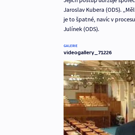
Jaroslav Kubera (ODS). „Měl
je to špatné, navíc v proces
Julínek (ODS).
GALERIE
videogallery_71226