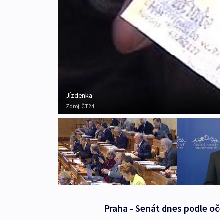
Jízdenka
Zdroj:
ČT24
Praha - Senát dnes podle o