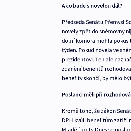
A co bude s novelou dál?
Předseda Senátu Přemysl Sob
novely zpět do sněmovny nija
dolní komora mohla pokusit 
týden. Pokud novela ve sně
prezidentovi. Ten ale naznači
zdanění benefitů rozhodovat
benefity skončí, by mělo být
Poslanci měli při rozhodov
Kromě toho, že zákon Senát
DPH kvůli benefitům zatíží 
Mladé fronty Dnes se posla