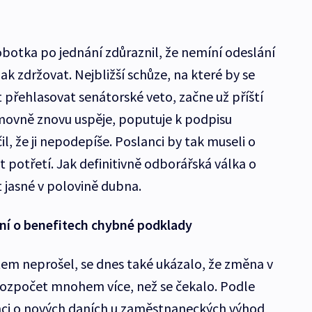
otka po jednání zdůraznil, že nemíní odeslání
k zdržovat. Nejbližší schůze, na které by se
přehlasovat senátorské veto, začne už příští
movně znovu uspěje, poputuje k podpisu
l, že ji nepodepíše. Poslanci by tak museli o
 potřetí. Jak definitivně odborářská válka o
 jasné v polovině dubna.
ání o benefitech chybné podklady
em neprošel, se dnes také ukázalo, že změna v
rozpočet mnohem více, než se čekalo. Podle
nci o nových daních u zaměstnaneckých výhod