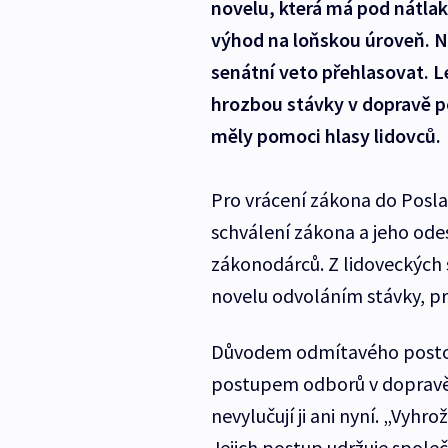
novelu, která má pod nátl
výhod na loňskou úroveň. N
senátní veto přehlasovat. 
hrozbou stávky v dopravě p
měly pomoci hlasy lidovců.
Pro vrácení zákona do Posl
schválení zákona a jeho odes
zákonodárců. Z lidoveckých s
novelu odvoláním stávky, pro
Důvodem odmítavého postoje
postupem odborů v dopravě, 
nevylučují ji ani nyní. „Vyhr
Jejich postup udržuje společ