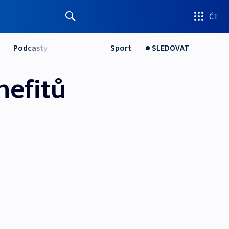
ČT
Podcasty
Sport
SLEDOVAT
nefitů