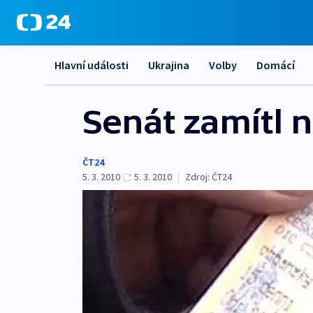
Hlavní události
Ukrajina
Volby
Domácí
Senát zamítl 
ČT24
5. 3. 2010
5. 3. 2010
|
Zdroj:
ČT24