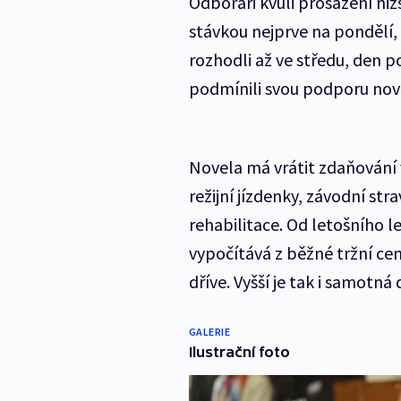
Odboráři kvůli prosazení ni
stávkou nejprve na pondělí, 
rozhodli až ve středu, den 
podmínili svou podporu nov
Novela má vrátit zdaňování 
režijní jízdenky, závodní st
rehabilitace. Od letošního l
vypočítává z běžné tržní cen
dříve. Vyšší je tak i samotná 
GALERIE
Ilustrační foto