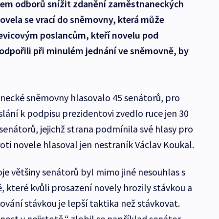
akem odborů snížit zdanění zaměstnaneckých
ovela se vrací do sněmovny, která může
Levicovým poslancům, kteří novelu pod
odpořili při minulém jednání ve sněmovně, by
anecké sněmovny hlasovalo 45 senátorů, pro
lání k podpisu prezidentovi zvedlo ruce jen 30
enátorů, jejichž strana podmínila své hlasy pro
ti novele hlasoval jen nestraník Václav Koukal.
 většiny senátorů byl mimo jiné nesouhlas s
které kvůli prosazení novely hrozily stávkou a
ožování stávkou je lepší taktika než stávkovat.
nost v nejistotě,“ zlobil se například senátor