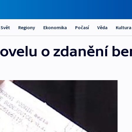
Svět
Regiony
Ekonomika
Počasí
Věda
Kultura
novelu o zdanění be