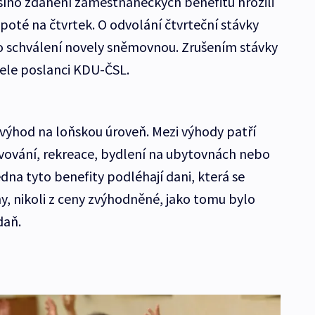
žšího zdanění zaměstnaneckých benefitů hrozili
poté na čtvrtek. O odvolání čtvrteční stávky
po schválení novely sněmovnou. Zrušením stávky
ele poslanci KDU-ČSL.
výhod na loňskou úroveň. Mezi výhody patří
ravování, rekreace, bydlení na ubytovnách nebo
edna tyto benefity podléhají dani, která se
y, nikoli z ceny zvýhodněné, jako tomu bylo
daň.