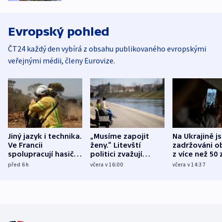
Evropský pohled
ČT24 každý den vybírá z obsahu publikovaného evropskými
veřejnými médii, členy Eurovize.
Jiný jazyk i technika.
„Musíme zapojit
Na Ukrajině j
Ve Francii
ženy.“ Litevští
zadržováni o
spolupracují hasiči z
politici zvažují
z více než 50 
různých zemí
dohodu o
Bojovali na s
před 6
h
včera v 16:00
včera v 14:37
demografii
Ruska