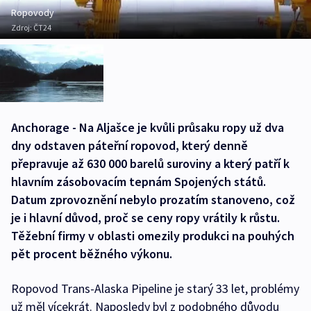
Ropovody
Zdroj:
ČT24
Anchorage - Na Aljašce je kvůli průsaku ropy už dva
dny odstaven páteřní ropovod, který denně
přepravuje až 630 000 barelů suroviny a který patří k
hlavním zásobovacím tepnám Spojených států.
Datum zprovoznění nebylo prozatím stanoveno, což
je i hlavní důvod, proč se ceny ropy vrátily k růstu.
Těžební firmy v oblasti omezily produkci na pouhých
pět procent běžného výkonu.
Ropovod Trans-Alaska Pipeline je starý 33 let, problémy
už měl vícekrát. Naposledy byl z podobného důvodu