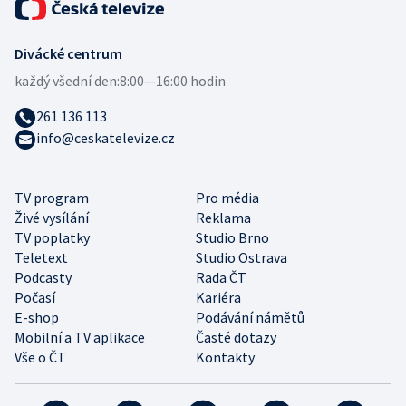
Divácké centrum
každý všední den:
8:00—16:00 hodin
261 136 113
info@ceskatelevize.cz
TV program
Pro média
Živé vysílání
Reklama
TV poplatky
Studio Brno
Teletext
Studio Ostrava
Podcasty
Rada ČT
Počasí
Kariéra
E-shop
Podávání námětů
Mobilní a TV aplikace
Časté dotazy
Vše o ČT
Kontakty