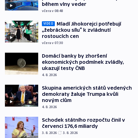
během vlny veder
včera v 08:48
Mladí Jihokorejci potřebují
VIDEO
„žebráckou sílu“ k zvládnutí
rostoucích cen
včera v 07:30
Domácí banky by zhoršení
ekonomických podmínek zvládly,
ukazují testy ČNB
4. 8. 2026
Skupina amerických států vedených
demokraty žaluje Trumpa kvůli
novým clům
4. 8. 2026
Schodek státního rozpočtu činil v
červenci 176,6 miliardy
3. 8. 2026
3. 8. 2026