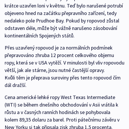
krátce uzavřen loni v květnu. Teď bylo narušené potrubí
objeveno hned na začátku přepravního zařízení, tedy
nedaleko pole Prudhoe Bay. Pokud by ropovod zůstal
odstaven déle, může být vážně narušeno zásobování
kontinentálních Spojených států.
Přes uzavřený ropovod je za normálních podmínek
přepravováno zhruba 12 procent celkového objemu
ropy, která se v USA vytěží. V minulosti byl vliv ropovodu
větší, jak ale stárne, jsou nutné častější opravy.
Kvůli těm je přeprava suroviny přes tento ropovod čím
dál dražší.
Cena americké lehké ropy West Texas Intermediate
(WTI) se během dnešního obchodování v Asii vrátila k
růstu a v časných ranních hodinách se pohybovala
kolem 89,35 dolaru za barel. Proti pátečnímu závěru v
New Yorku si tak připsala zisk zhruba 1,5 procenta.