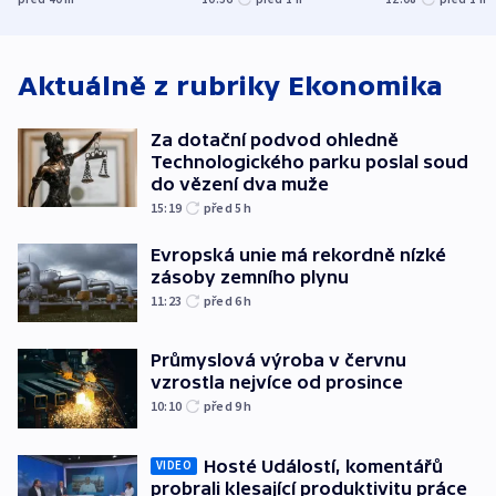
o způsobení
i svícení
exploze
Aktuálně z rubriky
Ekonomika
Za dotační podvod ohledně
Technologického parku poslal soud
do vězení dva muže
15:19
před 5
h
Evropská unie má rekordně nízké
zásoby zemního plynu
11:23
před 6
h
Průmyslová výroba v červnu
vzrostla nejvíce od prosince
10:10
před 9
h
Hosté Událostí, komentářů
VIDEO
probrali klesající produktivitu práce