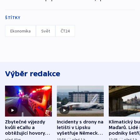
ŠTÍTKY
Ekonomika
Svět
ČT24
Výběr redakce
Zbytečné výjezdy
Incidenty s drony na
Klimatický b
kvůli eCallu a
letišti v Lipsku
Maďarů. Lidé 
obtěžující hovory
vyšetřuje Německo
podniky šetří
zdržují záchranáře
jako úmyslný pokus
omezuje se d
před 40
m
10:56
před 1
h
12:08
před 1
h