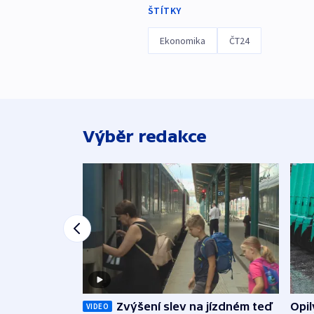
ŠTÍTKY
Ekonomika
ČT24
Výběr redakce
Opi
Zvýšení slev na jízdném teď
VIDEO