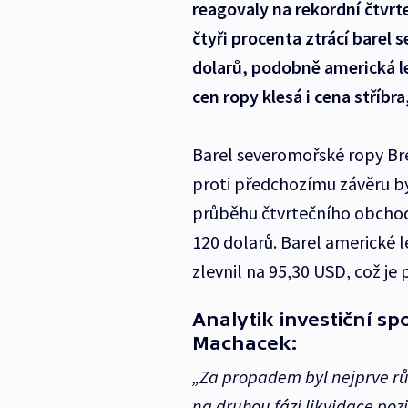
reagovaly na rekordní čtvrte
čtyři procenta ztrácí barel
dolarů, podobně americká le
cen ropy klesá i cena stříbr
Barel severomořské ropy Bre
proti předchozímu závěru byl
průběhu čtvrtečního obchod
120 dolarů. Barel americké 
zlevnil na 95,30 USD, což j
Analytik investiční s
Machacek:
„Za propadem byl nejprve růst
na druhou fázi likvidace pozi