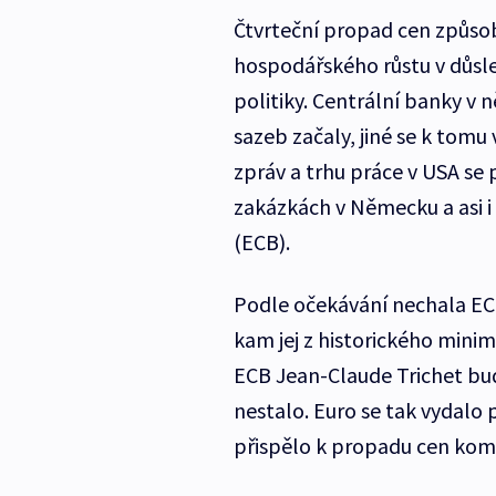
Čtvrteční propad cen způso
hospodářského růstu v důs
politiky. Centrální banky v
sazeb začaly, jiné se k tomu
zpráv a trhu práce v USA se p
zakázkách v Německu a asi i
(ECB).
Podle očekávání nechala ECB
kam jej z historického minim
ECB Jean-Claude Trichet bude
nestalo. Euro se tak vydalo
přispělo k propadu cen kom