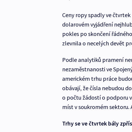
Ceny ropy spadly ve čtvrtek
dolarovém vyjádření nejhlubš
pokles po skončení řádnéh
zlevnila o necelých devět pr
Podle analytiků pramení nerv
nezaměstnanosti ve Spojenýc
americkém trhu práce budo
obávají, že čísla nebudou d
o počtu žádostí o podporu 
míst v soukromém sektoru. A
Trhy se ve čtvrtek bály zpř