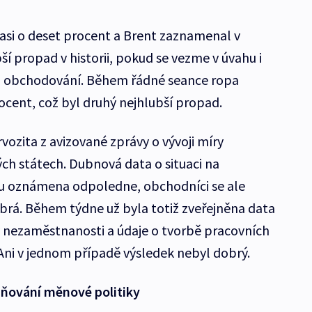
 asi o deset procent a Brent zaznamenal v
í propad v historii, pokud se vezme v úvahu i
o obchodování. Během řádné seance ropa
ocent, což byl druhý nejhlubší propad.
ozita z avizované zprávy o vývoji míry
h státech. Dubnová data o situaci na
u oznámena odpoledne, obchodníci se ale
obrá. Během týdne už byla totiž zveřejněna data
v nezaměstnanosti a údaje o tvorbě pracovních
ni v jednom případě výsledek nebyl dobrý.
ísňování měnové politiky