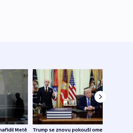
ařídil Metě
Trump se znovu pokouší omezit
Veden