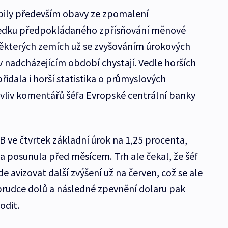
bily především obavy ze zpomalení
ledku předpokládaného zpřísňování měnové
 některých zemích už se zvyšováním úrokových
 v nadcházejícím období chystají. Vedle horších
řidala i horší statistika o průmyslových
 vliv komentářů šéfa Evropské centrální banky
 ve čtvrtek základní úrok na 1,25 procenta,
a posunula před měsícem. Trh ale čekal, že šéf
 avizovat další zvýšení už na červen, což se ale
 prudce dolů a následné zpevnění dolaru pak
odit.