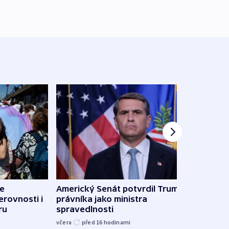
de
Americký Senát potvrdil Trumpova
Do Bu
erovnosti i
právníka jako ministra
ukra
ru
spravedlnosti
kilo
včera
před 16
hodinami
včera