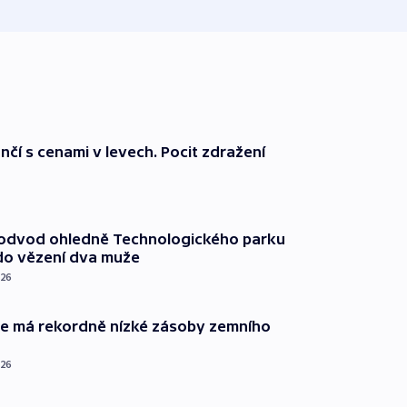
nčí s cenami v levech. Pocit zdražení
podvod ohledně Technologického parku
do vězení dva muže
026
ie má rekordně nízké zásoby zemního
026