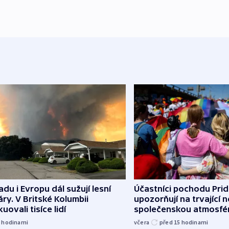
du i Evropu dál sužují lesní
Účastníci pochodu Pri
ry. V Britské Kolumbii
upozorňují na trvající n
uovali tisíce lidí
společenskou atmosfé
3
hodinami
včera
před 15
hodinami