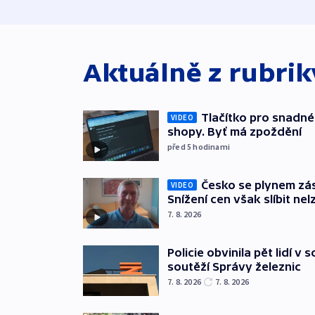
Aktuálně z rubri
Tlačítko pro snadné 
VIDEO
shopy. Byť má zpoždění
před 5
hodinami
Česko se plynem záso
VIDEO
Snížení cen však slíbit nel
7. 8. 2026
Policie obvinila pět lidí v 
soutěží Správy železnic
7. 8. 2026
7. 8. 2026