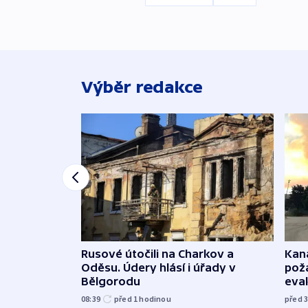
Výběr redakce
Rusové útočili na Charkov a
Kana
Oděsu. Údery hlásí i úřady v
požá
Bělgorodu
evak
08:39
před 1
hodinou
před 