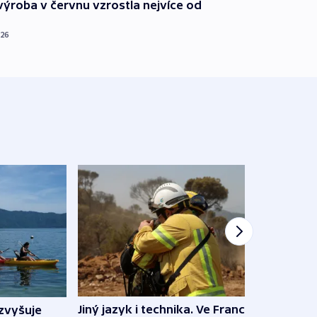
ýroba v červnu vzrostla nejvíce od
026
Jiný jazyk i technika. Ve Francii
zvyšuje
„Musí