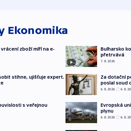
ky
Ekonomika
vrácení zboží míří na e-
Bulharsko ko
přetrvává
7. 8. 2026
bit stihne, ujišťuje expert.
Za dotační 
ze
poslal soud 
6. 8. 2026
6. 8. 2
souvislosti s veřejnou
Evropská un
plynu
6. 8. 2026
6. 8. 2