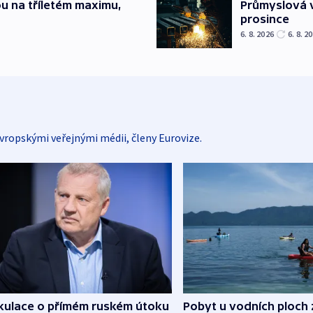
u na tříletém maximu,
Průmyslová v
prosince
6. 8. 2026
6. 8. 2
vropskými veřejnými médii, členy Eurovize.
kulace o přímém ruském útoku
Pobyt u vodních ploch 