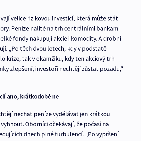
ají velice rizikovou investicí, která může stát
ory. Peníze nalité na trh centrálními bankami
 velké fondy nakupují akcie i komodity. A drobní
rují. „Po těch dvou letech, kdy v podstatě
lo krize, tak v okamžiku, kdy ten akciový trh
ky zlepšení, investoři nechtějí zůstat pozadu,“
cií ano, krátkodobé ne
chtějí nechat peníze vydělávat jen krátkou
 vyhnout. Oborníci očekávají, že počasí na
edujících dnech plné turbulencí. „Po vypršení