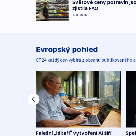
Světové ceny potravin jso
zjistila FAO
7. 8. 2026
Evropský pohled
ČT24 každý den vybírá z obsahu publikovaného e
Falešní „lékaři“ vytvoření AI šíří
Spe