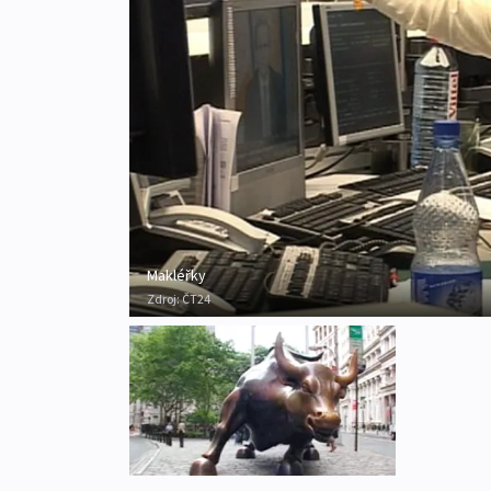
Makléřky
Zdroj:
ČT24