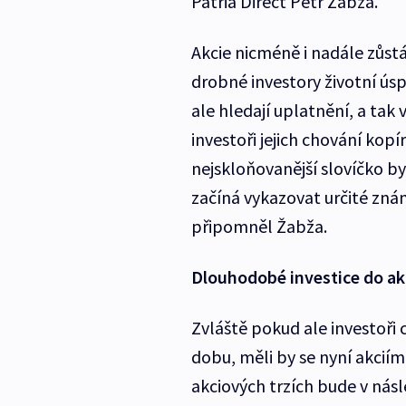
Patria Direct Petr Žabža.
Akcie nicméně i nadále zůstáv
drobné investory životní úsp
ale hledají uplatnění, a tak
investoři jejich chování kopí
nejskloňovanější slovíčko by
začíná vykazovat určité znám
připomněl Žabža.
Dlouhodobé investice do ak
Zvláště pokud ale investoři 
dobu, měli by se nyní akciím
akciových trzích bude v násl