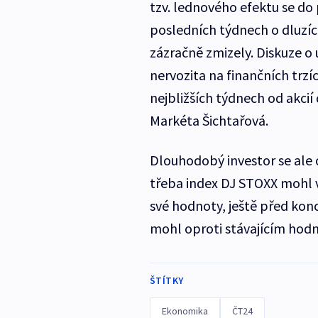
tzv. lednového efektu se do
posledních týdnech o dluzíc
zázračně zmizely. Diskuze o u
nervozita na finančních trzí
nejbližších týdnech od akcií
Markéta Šichtařová.
Dlouhodobý investor se ale 
třeba index DJ STOXX mohl v
své hodnoty, ještě před konc
mohl oproti stávajícím hodn
ŠTÍTKY
Ekonomika
ČT24