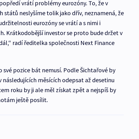
 popředí vrátí problémy eurozóny. To, že v
h států neslyšíme tolik jako dřív, neznamená, že
držitelnosti eurozóny se vrátí a s nimi i
ch. Krátkodobější investor se proto bude držet v
 dál,“ radí ředitelka společnosti Next Finance
o své pozice bát nemusí. Podle Šichtařové by
 následujících měsících odepsat až desetinu
em roku by ji ale měl získat zpět a nejspíš by
otám ještě posílit.