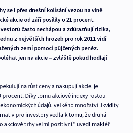
y se i přes dnešní kolísání vezou na vlně
é akcie od září posílily o 21 procent.
vestorů často nechápou a zdůrazňují rizika,
 Jednu z největších hrozeb pro rok 2011 vidí
užených zemí pomocí půjčených peněz.
oléhat jen na akcie – zvláště pokud hodlají
pekulují na růst ceny a nakupují akcie, je
0 procent. Díky tomu akciové indexy rostou.
onomických údajů, velkého množství likvidity
rnativ pro investory vedla k tomu, že druhá
 akciové trhy velmi pozitivní,“ uvedl makléř