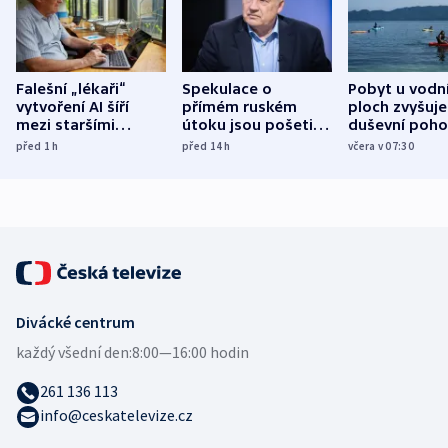
Falešní „lékaři“
Spekulace o
Pobyt u vodn
vytvoření AI šíří
přímém ruském
ploch zvyšuje
mezi staršími
útoku jsou pošetilé,
duševní poho
Poláky nebezpečné
míní estonský
ukázala
před 1
h
před 14
h
včera v 07:30
zdravotní rady
bezpečnostní
mezinárodní 
expert
Divácké centrum
každý všední den:
8:00—16:00 hodin
261 136 113
info@ceskatelevize.cz