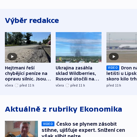
Výběr redakce
Hejtmani řeší
Ukrajina zasáhla
Dron n
VIDEO
chybějící peníze na
sklad Wildberries,
letišti u Lips
opravu silnic. Jsou
Rusové útočili na
skoro kilo trh
nenárokové, namítá
trh, hasiče či
indicie ukazuj
včera
před 11
h
včera
před 11
h
před 11
h
ministerstvo
stadion
Rusko
Aktuálně z rubriky
Ekonomika
Česko se plynem zásobit
VIDEO
stihne, ujišťuje expert. Snížení cen
však slíbit nelze