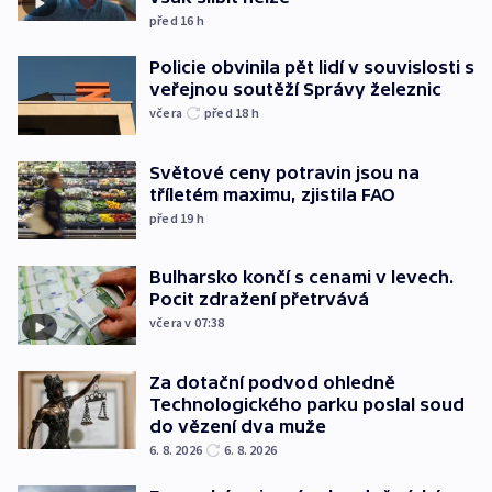
před 16
h
Policie obvinila pět lidí v souvislosti s
veřejnou soutěží Správy železnic
včera
před 18
h
Světové ceny potravin jsou na
tříletém maximu, zjistila FAO
před 19
h
Bulharsko končí s cenami v levech.
Pocit zdražení přetrvává
včera v 07:38
Za dotační podvod ohledně
Technologického parku poslal soud
do vězení dva muže
6. 8. 2026
6. 8. 2026