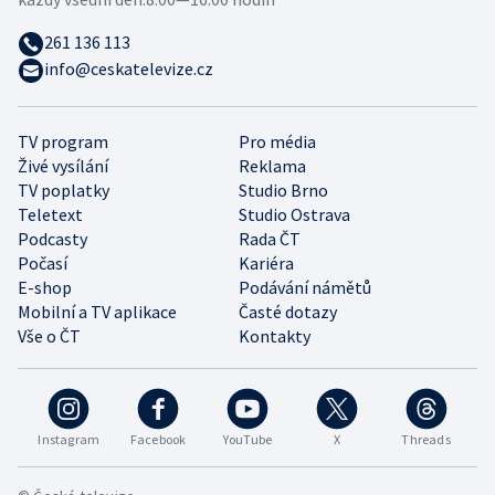
261 136 113
info@ceskatelevize.cz
TV program
Pro média
Živé vysílání
Reklama
TV poplatky
Studio Brno
Teletext
Studio Ostrava
Podcasty
Rada ČT
Počasí
Kariéra
E-shop
Podávání námětů
Mobilní a TV aplikace
Časté dotazy
Vše o ČT
Kontakty
Instagram
Facebook
YouTube
X
Threads