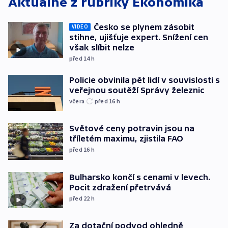
Aktuálně z rubriky
Ekonomika
Česko se plynem zásobit
VIDEO
stihne, ujišťuje expert. Snížení cen
však slíbit nelze
před 14
h
Policie obvinila pět lidí v souvislosti s
veřejnou soutěží Správy železnic
včera
před 16
h
Světové ceny potravin jsou na
tříletém maximu, zjistila FAO
před 16
h
Bulharsko končí s cenami v levech.
Pocit zdražení přetrvává
před 22
h
Za dotační podvod ohledně