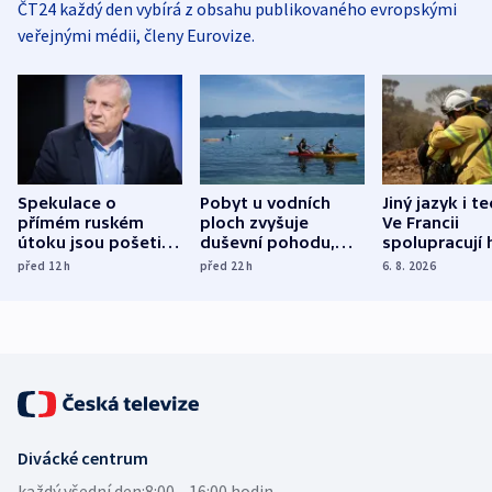
ČT24 každý den vybírá z obsahu publikovaného evropskými
veřejnými médii, členy Eurovize.
Spekulace o
Pobyt u vodních
Jiný jazyk i t
přímém ruském
ploch zvyšuje
Ve Francii
útoku jsou pošetilé,
duševní pohodu,
spolupracují h
míní estonský
ukázala
různých zemí
před 12
h
před 22
h
6. 8. 2026
bezpečnostní
mezinárodní studie
expert
Divácké centrum
každý všední den:
8:00—16:00 hodin