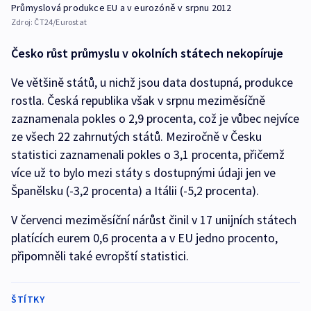
Průmyslová produkce EU a v eurozóně v srpnu 2012
Zdroj:
ČT24/Eurostat
Česko růst průmyslu v okolních státech nekopíruje
Ve většině států, u nichž jsou data dostupná, produkce
rostla. Česká republika však v srpnu meziměsíčně
zaznamenala pokles o 2,9 procenta, což je vůbec nejvíce
ze všech 22 zahrnutých států. Meziročně v Česku
statistici zaznamenali pokles o 3,1 procenta, přičemž
více už to bylo mezi státy s dostupnými údaji jen ve
Španělsku (-3,2 procenta) a Itálii (-5,2 procenta).
V červenci meziměsíční nárůst činil v 17 unijních státech
platících eurem 0,6 procenta a v EU jedno procento,
připomněli také evropští statistici.
ŠTÍTKY