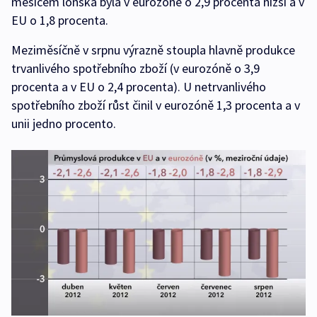
měsícem loňska byla v eurozóně o 2,9 procenta nižší a v
EU o 1,8 procenta.
Meziměsíčně v srpnu výrazně stoupla hlavně produkce
trvanlivého spotřebního zboží (v eurozóně o 3,9
procenta a v EU o 2,4 procenta). U netrvanlivého
spotřebního zboží růst činil v eurozóně 1,3 procenta a v
unii jedno procento.