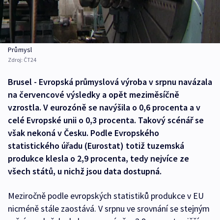
Průmysl
Zdroj:
ČT24
Brusel - Evropská průmyslová výroba v srpnu navázala
na červencové výsledky a opět meziměsíčně
vzrostla. V eurozóně se navýšila o 0,6 procenta a v
celé Evropské unii o 0,3 procenta. Takový scénář se
však nekoná v Česku. Podle Evropského
statistického úřadu (Eurostat) totiž tuzemská
produkce klesla o 2,9 procenta, tedy nejvíce ze
všech států, u nichž jsou data dostupná.
Meziročně podle evropských statistiků produkce v EU
nicméně stále zaostává. V srpnu ve srovnání se stejným