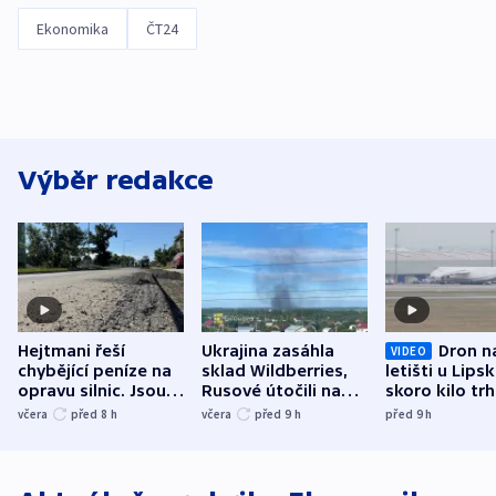
Ekonomika
ČT24
Výběr redakce
Hejtmani řeší
Ukrajina zasáhla
Dron n
VIDEO
chybějící peníze na
sklad Wildberries,
letišti u Lips
opravu silnic. Jsou
Rusové útočili na
skoro kilo trh
nenárokové, namítá
trh, hasiče či
indicie ukazuj
včera
před 8
h
včera
před 9
h
před 9
h
ministerstvo
stadion
Rusko