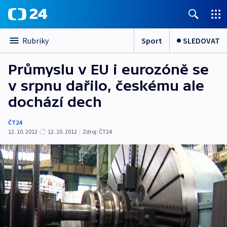
Sport
SLEDOVAT
Rubriky
Průmyslu v EU i eurozóně se
v srpnu dařilo, českému ale
dochází dech
ČT24
12. 10. 2012
12. 10. 2012
|
Zdroj:
ČT24