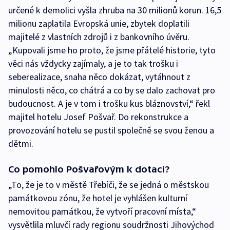
určené k demolici vyšla zhruba na 30 milionů korun. 16,5
milionu zaplatila Evropská unie, zbytek doplatili
majitelé z vlastních zdrojů i z bankovního úvěru.
„Kupovali jsme ho proto, že jsme přátelé historie, tyto
věci nás vždycky zajímaly, a je to tak trošku i
seberealizace, snaha něco dokázat, vytáhnout z
minulosti něco, co chátrá a co by se dalo zachovat pro
budoucnost. A je v tom i trošku kus bláznovství,“ řekl
majitel hotelu Josef Pošvař. Do rekonstrukce a
provozování hotelu se pustil společně se svou ženou a
dětmi.
Co pomohlo Pošvařovým k dotaci?
„To, že je to v městě Třebíči, že se jedná o městskou
památkovou zónu, že hotel je vyhlášen kulturní
nemovitou památkou, že vytvoří pracovní místa,“
vysvětlila mluvčí rady regionu soudržnosti Jihovýchod