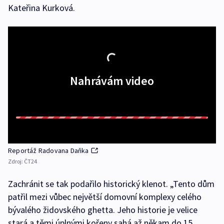
Kateřina Kurková.
Nahrávám video
Reportáž Radovana Daňka
Zdroj:
ČT24
Zachránit se tak podařilo historický klenot. „Tento dům
patřil mezi vůbec největší domovní komplexy celého
bývalého židovského ghetta. Jeho historie je velice
stará a těmi úplnými kořeny sahá až někam do 15.