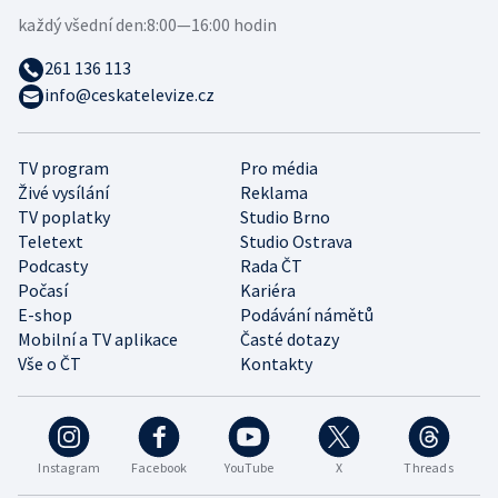
každý všední den:
8:00—16:00 hodin
261 136 113
info@ceskatelevize.cz
TV program
Pro média
Živé vysílání
Reklama
TV poplatky
Studio Brno
Teletext
Studio Ostrava
Podcasty
Rada ČT
Počasí
Kariéra
E-shop
Podávání námětů
Mobilní a TV aplikace
Časté dotazy
Vše o ČT
Kontakty
Instagram
Facebook
YouTube
X
Threads