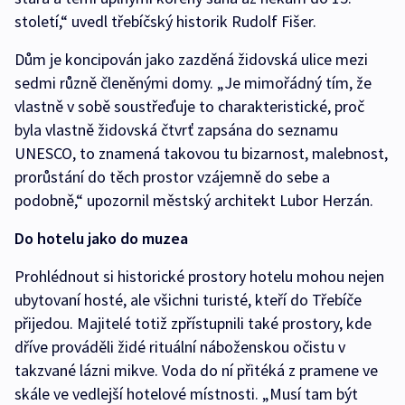
století,“ uvedl třebíčský historik Rudolf Fišer.
Dům je koncipován jako zazděná židovská ulice mezi
sedmi různě členěnými domy. „Je mimořádný tím, že
vlastně v sobě soustřeďuje to charakteristické, proč
byla vlastně židovská čtvrť zapsána do seznamu
UNESCO, to znamená takovou tu bizarnost, malebnost,
prorůstání do těch prostor vzájemně do sebe a
podobně,“ upozornil městský architekt Lubor Herzán.
Do hotelu jako do muzea
Prohlédnout si historické prostory hotelu mohou nejen
ubytovaní hosté, ale všichni turisté, kteří do Třebíče
přijedou. Majitelé totiž zpřístupnili také prostory, kde
dříve prováděli židé rituální náboženskou očistu v
takzvané lázni mikve. Voda do ní přitéká z pramene ve
skále ve vedlejší hotelové místnosti. „Musí tam být