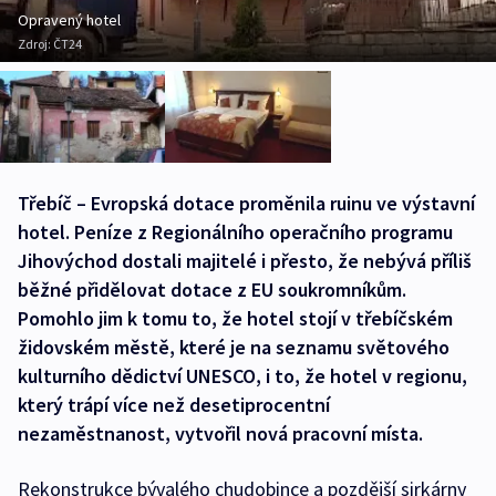
Opravený hotel
Zdroj:
ČT24
Třebíč – Evropská dotace proměnila ruinu ve výstavní
hotel. Peníze z Regionálního operačního programu
Jihovýchod dostali majitelé i přesto, že nebývá příliš
běžné přidělovat dotace z EU soukromníkům.
Pomohlo jim k tomu to, že hotel stojí v třebíčském
židovském městě, které je na seznamu světového
kulturního dědictví UNESCO, i to, že hotel v regionu,
který trápí více než desetiprocentní
nezaměstnanost, vytvořil nová pracovní místa.
Rekonstrukce bývalého chudobince a pozdější sirkárny