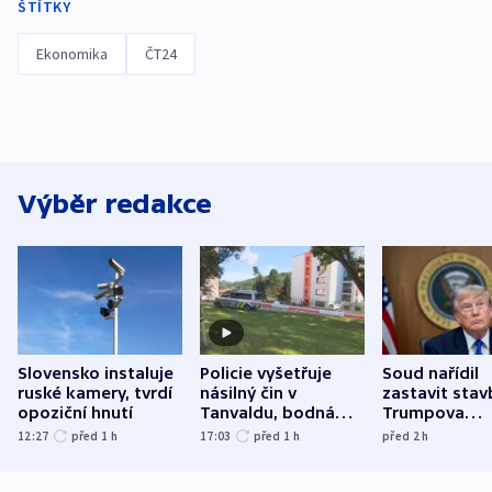
ŠTÍTKY
Ekonomika
ČT24
Výběr redakce
Slovensko instaluje
Policie vyšetřuje
Soud nařídil
ruské kamery, tvrdí
násilný čin v
zastavit stav
opoziční hnutí
Tanvaldu, bodná
Trumpova
zranění při něm
tanečního sá
12:27
před 1
h
17:03
před 1
h
před 2
h
utrpěli tři lidé