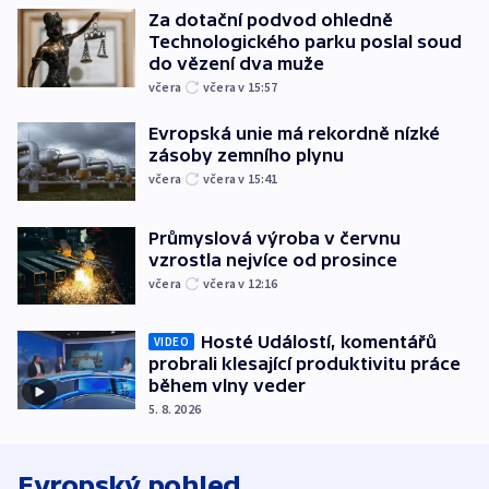
Za dotační podvod ohledně
Technologického parku poslal soud
do vězení dva muže
včera
včera v 15:57
Evropská unie má rekordně nízké
zásoby zemního plynu
včera
včera v 15:41
Průmyslová výroba v červnu
vzrostla nejvíce od prosince
včera
včera v 12:16
Hosté Událostí, komentářů
VIDEO
probrali klesající produktivitu práce
během vlny veder
5. 8. 2026
Evropský pohled