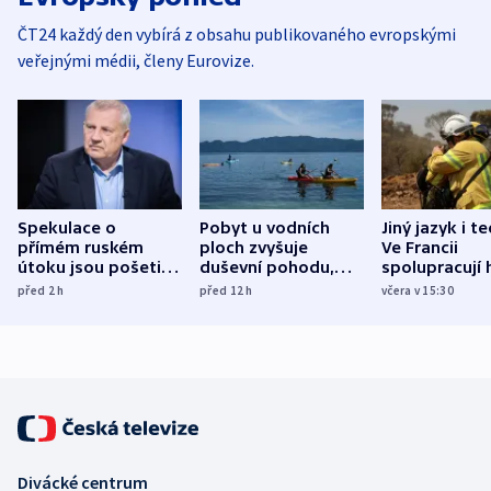
ČT24 každý den vybírá z obsahu publikovaného evropskými
veřejnými médii, členy Eurovize.
Spekulace o
Pobyt u vodních
Jiný jazyk i t
přímém ruském
ploch zvyšuje
Ve Francii
útoku jsou pošetilé,
duševní pohodu,
spolupracují h
míní estonský
ukázala
různých zemí
před 2
h
před 12
h
včera v 15:30
bezpečnostní
mezinárodní studie
expert
Divácké centrum