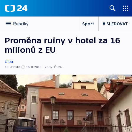
Sport
SLEDOVAT
Rubriky
Proměna ruiny v hotel za 16
milionů z EU
ČT24
16. 8. 2010
16. 8. 2010
|
Zdroj:
ČT24