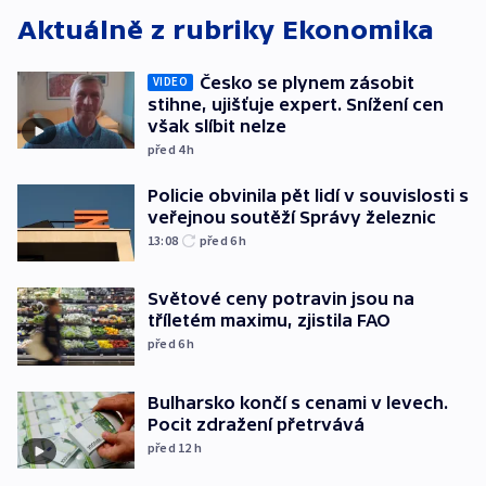
Aktuálně z rubriky
Ekonomika
Česko se plynem zásobit
VIDEO
stihne, ujišťuje expert. Snížení cen
však slíbit nelze
před 4
h
Policie obvinila pět lidí v souvislosti s
veřejnou soutěží Správy železnic
13:08
před 6
h
Světové ceny potravin jsou na
tříletém maximu, zjistila FAO
před 6
h
Bulharsko končí s cenami v levech.
Pocit zdražení přetrvává
před 12
h