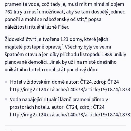
pramenitá voda, což tady je, musí mít minimální objem
762 litry a musí umožňovat, aby se tam dospělý jedinec
ponořil a mohl se nábožensky očistit,“ popsal
náležitosti rituální lázně Fišer.
Židovská čtvrť je tvořena 123 domy, které jejich
majitelé postupně opravují. Všechny byly ve velmi
špatném stavu a jen díky příchodu listopadu 1989 unikly
plánované demolici. Jinak by už i na místě dnešního
unikátního hotelu mohl stát panelový dům.
Hotel v židovském domě autor: ČT24, zdroj: ČT24
http://img2.ct24.cz/cache/140x78/article/19/1874/1873
Voda napájející rituální lázně pramení přímo v
prostorách hotelu. autor: ČT24, zdroj: ČT24
http://img2.ct24.cz/cache/140x78/article/19/1874/1873