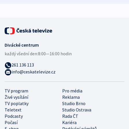
expert
Divácké centrum
každý všední den:
8:00—16:00 hodin
261 136 113
info@ceskatelevize.cz
TV program
Pro média
Živé vysílání
Reklama
TV poplatky
Studio Brno
Teletext
Studio Ostrava
Podcasty
Rada ČT
Počasí
Kariéra
E-shop
Podávání námětů