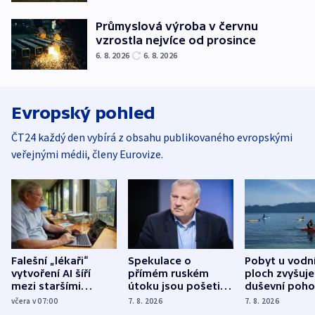
Průmyslová výroba v červnu
vzrostla nejvíce od prosince
6. 8. 2026
6. 8. 2026
Evropský pohled
ČT24 každý den vybírá z obsahu publikovaného evropskými
veřejnými médii, členy Eurovize.
Falešní „lékaři“
Spekulace o
Pobyt u vodn
vytvoření AI šíří
přímém ruském
ploch zvyšuje
mezi staršími
útoku jsou pošetilé,
duševní poho
Poláky nebezpečné
míní estonský
ukázala
včera v 07:00
7. 8. 2026
7. 8. 2026
zdravotní rady
bezpečnostní
mezinárodní 