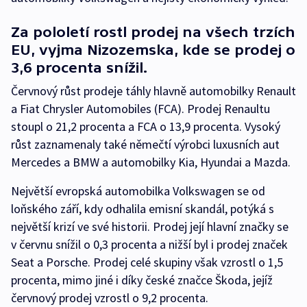
Za pololetí rostl prodej na všech trzích
EU, vyjma Nizozemska, kde se prodej o
3,6 procenta snížil.
Červnový růst prodeje táhly hlavně automobilky Renault
a Fiat Chrysler Automobiles (FCA). Prodej Renaultu
stoupl o 21,2 procenta a FCA o 13,9 procenta. Vysoký
růst zaznamenaly také němečtí výrobci luxusních aut
Mercedes a BMW a automobilky Kia, Hyundai a Mazda.
Největší evropská automobilka Volkswagen se od
loňského září, kdy odhalila emisní skandál, potýká s
největší krizí ve své historii. Prodej její hlavní značky se
v červnu snížil o 0,3 procenta a nižší byl i prodej značek
Seat a Porsche. Prodej celé skupiny však vzrostl o 1,5
procenta, mimo jiné i díky české značce Škoda, jejíž
červnový prodej vzrostl o 9,2 procenta.