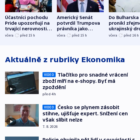
Účastníci pochodu
Americký Senát
Do Bulharska
Pride upozorňují na
potvrdil Trumpova
pronikl zřejm
trvající nerovnosti i
právníka jako
ukrajinský dr
společenskou
ministra
explodoval k
včera
před 15
h
včera
před 15
h
včera
před 16
h
atmosféru
spravedlnosti
od plynovod
Aktuálně z rubriky
Ekonomika
Tlačítko pro snadné vrácení
VIDEO
zboží míří na e-shopy. Byť má
zpoždění
před 4
h
Česko se plynem zásobit
VIDEO
stihne, ujišťuje expert. Snížení cen
však slíbit nelze
7. 8. 2026
Policie obvinila pět lidí v souvislosti s