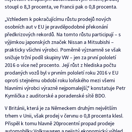
stoupl o 8,3 procenta, ve Francii pak o 0,8 procenta.
„Vzhledem k pokračujícímu růstu prodejů nových
osobních aut v EU je pravděpodobné překonání
předkrizových rekordů. Na tomto růstu participují – s
výjimkou japonských značek Nissan a Mitsubishi –
prakticky všichni výrobci. Poměrně významně se však
snižuje tržní podíl skupiny VW – jen za první pololetí
2016 o více než procento. Její růst z hlediska počtu
prodaných vozů byl v prvním pololetí roku 2016 v EU
oproti stejnému období roku loňského mezi všemi
hlavními výrobci výrazně nejpomalejší,“ konstatuje Petr
Kymlička z auditorské a poradenské sítě BDO.
V Británii, která je za Německem druhým největším
trhem v Unii, však prodej v červnu o 0,8 procenta klesl.
Přispěl k tomu hlavně 20procentní propad prodeje
automobilky Volkswagen a nejistý ekonomický výhled.