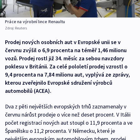
Práce na výrobní lince Renaultu
Zdroj:
Reuters
Prodej nových osobních aut v Evropské unii se v
červnu zvýšil o 6,9 procenta na téměř 1,46 milionu
vozů. Prodej rostl již 34. měsíc za sebou navzdory
poklesu v Británii. Za celé pololetí prodej vzrostl o
9,4 procenta na 7,84 milionu aut, vyplývá ze zprávy,
kterou zveřejnilo Evropské sdružení výrobců
automobilů (ACEA).
Dva z pěti největších evropských trhů zaznamenaly v
červnu nárůst prodeje o více než deset procent. V Itálii
počet registrací nových aut stoupl o 11,9 procenta a ve
Španělsku o 11,2 procenta. V Německu, které je
největším evropským automobilovým trhem, prodej