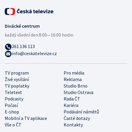
Divácké centrum
každý všední den:
8:00—16:00 hodin
261 136 113
info@ceskatelevize.cz
TV program
Pro média
Živé vysílání
Reklama
TV poplatky
Studio Brno
Teletext
Studio Ostrava
Podcasty
Rada ČT
Počasí
Kariéra
E-shop
Podávání námětů
Mobilní a TV aplikace
Časté dotazy
Vše o ČT
Kontakty