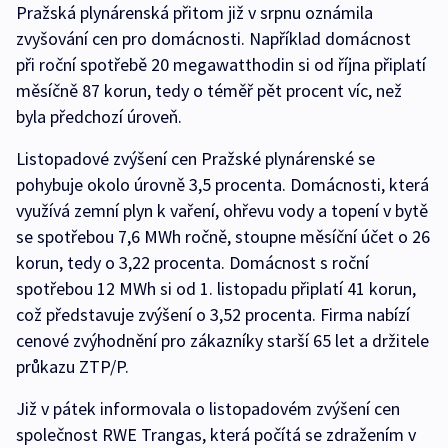
Pražská plynárenská přitom již v srpnu oznámila
zvyšování cen pro domácnosti. Například domácnost
při roční spotřebě 20 megawatthodin si od října připlatí
měsíčně 87 korun, tedy o téměř pět procent víc, než
byla předchozí úroveň.
Listopadové zvýšení cen Pražské plynárenské se
pohybuje okolo úrovně 3,5 procenta. Domácnosti, která
využívá zemní plyn k vaření, ohřevu vody a topení v bytě
se spotřebou 7,6 MWh ročně, stoupne měsíční účet o 26
korun, tedy o 3,22 procenta. Domácnost s roční
spotřebou 12 MWh si od 1. listopadu připlatí 41 korun,
což představuje zvýšení o 3,52 procenta. Firma nabízí
cenové zvýhodnění pro zákazníky starší 65 let a držitele
průkazu ZTP/P.
Již v pátek informovala o listopadovém zvýšení cen
společnost RWE Trangas, která počítá se zdražením v