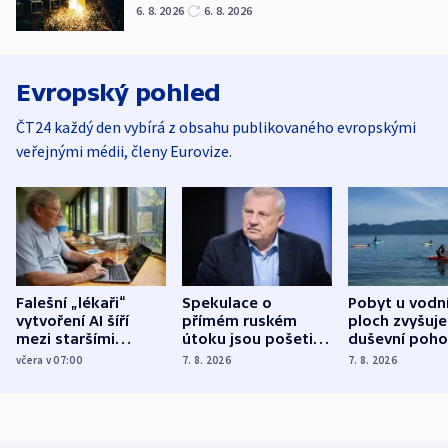
6. 8. 2026
6. 8. 2026
Evropský pohled
ČT24 každý den vybírá z obsahu publikovaného evropskými
veřejnými médii, členy Eurovize.
Falešní „lékaři“
Spekulace o
Pobyt u vodn
vytvoření AI šíří
přímém ruském
ploch zvyšuje
mezi staršími
útoku jsou pošetilé,
duševní poho
Poláky nebezpečné
míní estonský
ukázala
včera v 07:00
7. 8. 2026
7. 8. 2026
zdravotní rady
bezpečnostní
mezinárodní 
expert