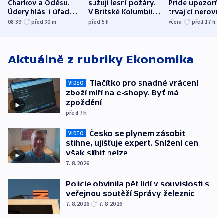
Charkov a Oděsu.
sužují lesní požáry.
Pride upozorň
Údery hlásí i úřady v
V Britské Kolumbii
trvající nerov
Bělgorodu
evakuovali tisíce lidí
společensko
08:39
před 30
m
před 5
h
včera
před 17
h
atmosféru
Aktuálně z rubriky
Ekonomika
Tlačítko pro snadné vrácení
VIDEO
zboží míří na e-shopy. Byť má
zpoždění
před 7
h
Česko se plynem zásobit
VIDEO
stihne, ujišťuje expert. Snížení cen
však slíbit nelze
7. 8. 2026
Policie obvinila pět lidí v souvislosti s
veřejnou soutěží Správy železnic
7. 8. 2026
7. 8. 2026