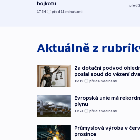
bojkotu
před 
17:34
před 11
minutami
Aktuálně z rubri
Za dotační podvod ohled
poslal soud do vězení dv
15:19
před 6
hodinami
Evropská unie má rekordn
plynu
11:23
před 7
hodinami
Průmyslová výroba v červ
prosince