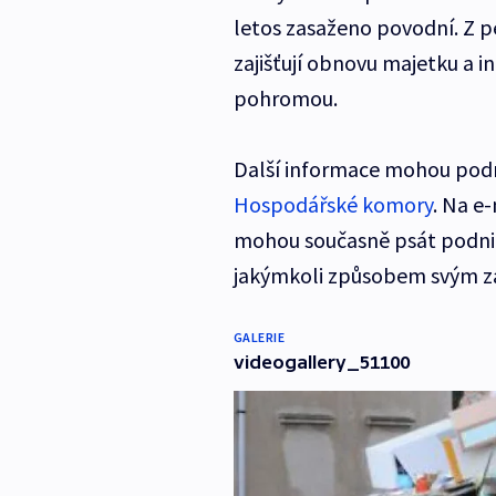
letos zasaženo povodní. Z pe
zajišťují obnovu majetku a i
pohromou.
Další informace mohou podn
Hospodářské komory
. Na e
mohou současně psát podnika
jakýmkoli způsobem svým 
GALERIE
videogallery_51100