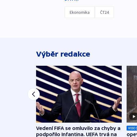
Ekonomika
ČT24
Výběr redakce
Vedení FIFA se omluvilo za chyby a
VIDE
podpořilo Infantina. UEFA trvá na
opev