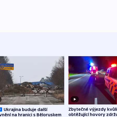
Zbytečné výjezdy kvůli
Ukrajina buduje další
O
obtěžující hovory zdržu
nění na hranici s Běloruskem