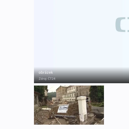
obrázek
Zdroj:
ČT24