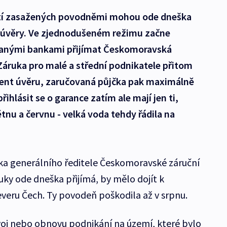
astí zasažených povodněmi mohou ode dneška
 úvěry. Ve zjednodušeném režimu začne
branými bankami přijímat Českomoravská
Záruka pro malé a střední podnikatele přitom
ent úvěru, zaručovaná půjčka pak maximálně
ihlásit se o garance zatím ale mají jen ti,
tnu a červnu - velká voda tehdy řádila na
ka generálního ředitele Českomoravské záruční
uky ode dneška přijímá, by mělo dojít k
everu Čech. Ty povodeň poškodila až v srpnu.
voj nebo obnovu podnikání na území, které bylo