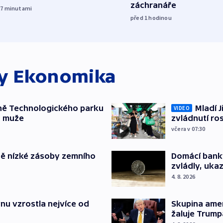
záchranáře
27
minutami
před 1
hodinou
ky
Ekonomika
ně Technologického parku
Mladí J
VIDEO
a muže
zvládnutí ro
včera v 07:30
ě nízké zásoby zemního
Domácí bank
zvládly, ukaz
4. 8. 2026
nu vzrostla nejvíce od
Skupina ame
žaluje Trump