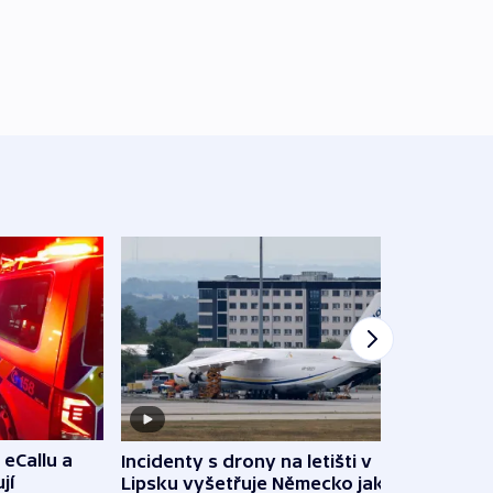
 eCallu a
Incidenty s drony na letišti v
Klima
jí
Lipsku vyšetřuje Německo jako
podn