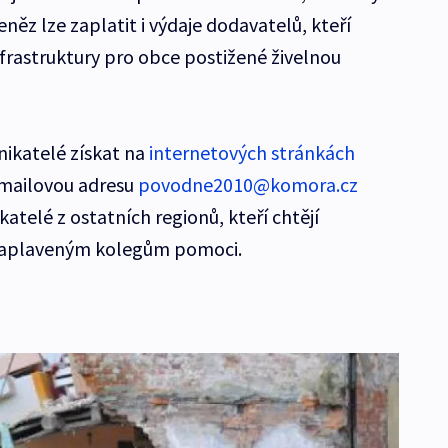
něz lze zaplatit i výdaje dodavatelů, kteří
nfrastruktury pro obce postižené živelnou
ikatelé získat na
internetových stránkách
-mailovou adresu
povodne2010@komora.cz
telé z ostatních regionů, kteří chtějí
zaplaveným kolegům pomoci.