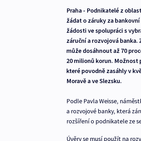
Praha - Podnikatelé z obl
žádat o záruky za bankovní
žádosti ve spolupráci s vy
záruční a rozvojová banka. 
může dosáhnout až 70 proc
20 milionů korun. Možnost př
které povodně zasáhly v kvě
Moravě a ve Slezsku.
Podle Pavla Weisse, náměst
a rozvojové banky, která zár
rozšíření o podnikatele ze s
Úvěry se musí použít na roz