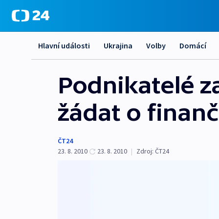
Hlavní události
Ukrajina
Volby
Domácí
Podnikatelé z
žádat o finan
ČT24
23. 8. 2010
23. 8. 2010
|
Zdroj:
ČT24