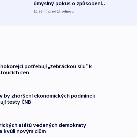
úmyslný pokus o způsobení
i sví
exploze
10:56
před 1
hodinou
12:08
ihokorejci potřebují „žebráckou sílu“ k
stoucích cen
y by zhoršení ekonomických podmínek
ují testy ČNB
rických států vedených demokraty
a kvůli novým clům