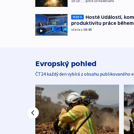
10:10
před 10
hodinami
Hosté Událostí, kome
VIDEO
produktivitu práce během
včera v 08:48
Evropský pohled
ČT24 každý den vybírá z obsahu publikovaného e