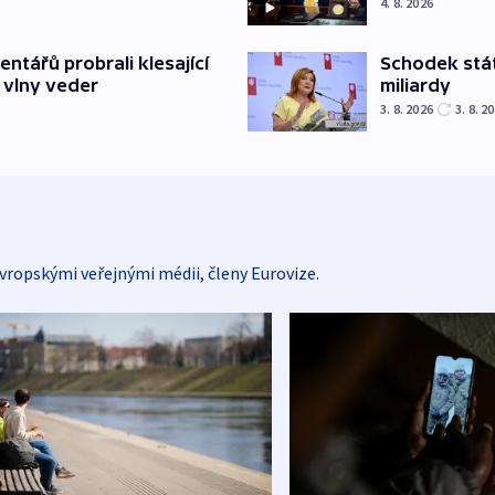
4. 8. 2026
Schodek stát
ntářů probrali klesající
miliardy
 vlny veder
3. 8. 2026
3. 8. 2
vropskými veřejnými médii, členy Eurovize.