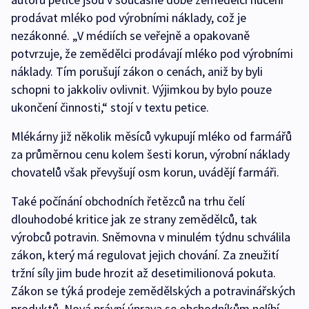
prodávat mléko pod výrobními náklady, což je
nezákonné. „V médiích se veřejně a opakovaně
potvrzuje, že zemědělci prodávají mléko pod výrobními
náklady. Tím porušují zákon o cenách, aniž by byli
schopni to jakkoliv ovlivnit. Výjimkou by bylo pouze
ukončení činnosti,“ stojí v textu petice.
Mlékárny již několik měsíců vykupují mléko od farmářů
za průměrnou cenu kolem šesti korun, výrobní náklady
chovatelů však převyšují osm korun, uvádějí farmáři.
Také počínání obchodních řetězců na trhu čelí
dlouhodobé kritice jak ze strany zemědělců, tak
výrobců potravin. Sněmovna v minulém týdnu schválila
zákon, který má regulovat jejich chování. Za zneužití
tržní síly jim bude hrozit až desetimilionová pokuta.
Zákon se týká prodeje zemědělských a potravinářských
produktů. Nová právní úprava se obchodníkům nelíbí.