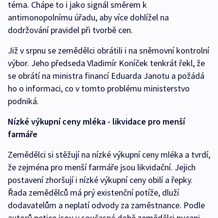
téma. Chápe to i jako signál směrem k
antimonopolnímu úřadu, aby více dohlížel na
dodržování pravidel při tvorbě cen.
Již v srpnu se zemědělci obrátili i na sněmovní kontrolní
výbor. Jeho předseda Vladimír Koníček tenkrát řekl, že
se obrátí na ministra financí Eduarda Janotu a požádá
ho o informaci, co v tomto problému ministerstvo
podniká.
Nízké výkupní ceny mléka - likvidace pro menší
farmáře
Zemědělci si stěžují na nízké výkupní ceny mléka a tvrdí,
že zejména pro menší farmáře jsou likvidační. Jejich
postavení zhoršují i nízké výkupní ceny obilí a řepky.
Řada zemědělců má prý existenční potíže, dluží
dodavatelům a neplatí odvody za zaměstnance. Podle
autorů petice jsou v současné době zemědělci nuceni