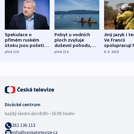
Spekulace o
Pobyt u vodních
Jiný jazyk i t
přímém ruském
ploch zvyšuje
Ve Francii
útoku jsou pošetilé,
duševní pohodu,
spolupracují h
míní estonský
ukázala
různých zemí
před 12
h
před 21
h
6. 8. 2026
bezpečnostní
mezinárodní studie
expert
Divácké centrum
každý všední den:
8:00—16:00 hodin
261 136 113
info@ceskatelevize.cz