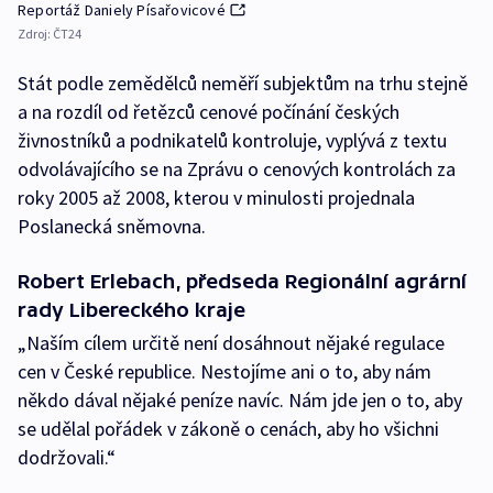
Reportáž Daniely Písařovicové
Zdroj:
ČT24
Stát podle zemědělců neměří subjektům na trhu stejně
a na rozdíl od řetězců cenové počínání českých
živnostníků a podnikatelů kontroluje, vyplývá z textu
odvolávajícího se na Zprávu o cenových kontrolách za
roky 2005 až 2008, kterou v minulosti projednala
Poslanecká sněmovna.
Robert Erlebach, předseda Regionální agrární
rady Libereckého kraje
„Naším cílem určitě není dosáhnout nějaké regulace
cen v České republice. Nestojíme ani o to, aby nám
někdo dával nějaké peníze navíc. Nám jde jen o to, aby
se udělal pořádek v zákoně o cenách, aby ho všichni
dodržovali.“