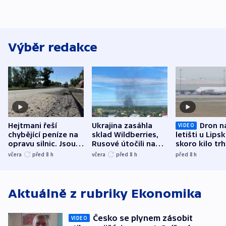
Výběr redakce
Hejtmani řeší
Ukrajina zasáhla
Dron n
VIDEO
chybějící peníze na
sklad Wildberries,
letišti u Lips
opravu silnic. Jsou
Rusové útočili na
skoro kilo trh
nenárokové, namítá
trh, hasiče či
indicie ukazuj
včera
před 8
h
včera
před 8
h
před 8
h
ministerstvo
stadion
Rusko
Aktuálně z rubriky
Ekonomika
Česko se plynem zásobit
VIDEO