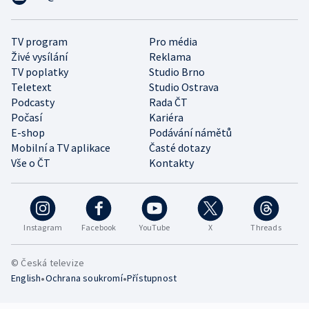
TV program
Pro média
Živé vysílání
Reklama
TV poplatky
Studio Brno
Teletext
Studio Ostrava
Podcasty
Rada ČT
Počasí
Kariéra
E-shop
Podávání námětů
Mobilní a TV aplikace
Časté dotazy
Vše o ČT
Kontakty
Instagram
Facebook
YouTube
X
Threads
© Česká televize
•
•
English
Ochrana soukromí
Přístupnost