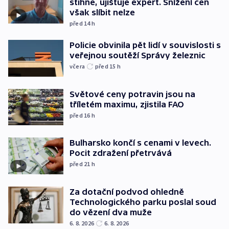
stihne, ujišťuje expert. Snížení cen
však slíbit nelze
před 14
h
Policie obvinila pět lidí v souvislosti s
veřejnou soutěží Správy železnic
včera
před 15
h
Světové ceny potravin jsou na
tříletém maximu, zjistila FAO
před 16
h
Bulharsko končí s cenami v levech.
Pocit zdražení přetrvává
před 21
h
Za dotační podvod ohledně
Technologického parku poslal soud
do vězení dva muže
6. 8. 2026
6. 8. 2026