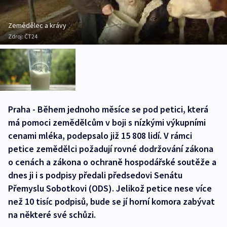
Zemědělec a krávy
Zdroj:
ČT24
Praha - Během jednoho měsíce se pod petici, která
má pomoci zemědělcům v boji s nízkými výkupními
cenami mléka, podepsalo již 15 808 lidí. V rámci
petice zemědělci požadují rovné dodržování zákona
o cenách a zákona o ochraně hospodářské soutěže a
dnes ji i s podpisy předali předsedovi Senátu
Přemyslu Sobotkovi (ODS). Jelikož petice nese více
než 10 tisíc podpisů, bude se jí horní komora zabývat
na některé své schůzi.