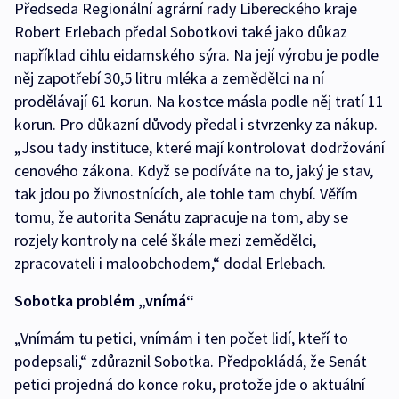
Předseda Regionální agrární rady Libereckého kraje
Robert Erlebach předal Sobotkovi také jako důkaz
například cihlu eidamského sýra. Na její výrobu je podle
něj zapotřebí 30,5 litru mléka a zemědělci na ní
prodělávají 61 korun. Na kostce másla podle něj tratí 11
korun. Pro důkazní důvody předal i stvrzenky za nákup.
„Jsou tady instituce, které mají kontrolovat dodržování
cenového zákona. Když se podíváte na to, jaký je stav,
tak jdou po živnostnících, ale tohle tam chybí. Věřím
tomu, že autorita Senátu zapracuje na tom, aby se
rozjely kontroly na celé škále mezi zemědělci,
zpracovateli i maloobchodem,“ dodal Erlebach.
Sobotka problém „vnímá“
„Vnímám tu petici, vnímám i ten počet lidí, kteří to
podepsali,“ zdůraznil Sobotka. Předpokládá, že Senát
petici projedná do konce roku, protože jde o aktuální