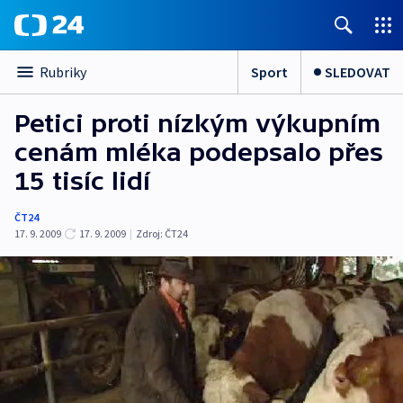
Sport
SLEDOVAT
Rubriky
Petici proti nízkým výkupním
cenám mléka podepsalo přes
15 tisíc lidí
ČT24
17. 9. 2009
17. 9. 2009
|
Zdroj:
ČT24