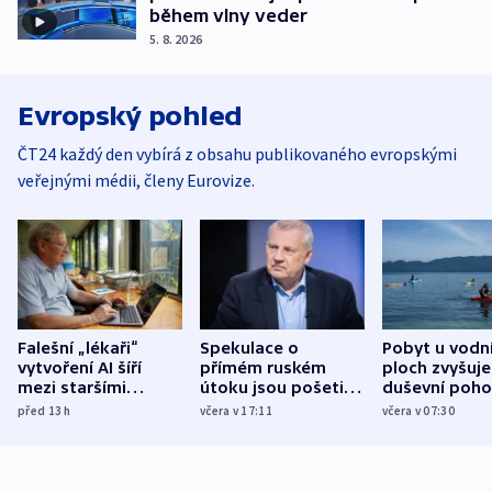
během vlny veder
5. 8. 2026
Evropský pohled
ČT24 každý den vybírá z obsahu publikovaného evropskými
veřejnými médii, členy Eurovize.
Falešní „lékaři“
Spekulace o
Pobyt u vodn
vytvoření AI šíří
přímém ruském
ploch zvyšuje
mezi staršími
útoku jsou pošetilé,
duševní poho
Poláky nebezpečné
míní estonský
ukázala
před 13
h
včera v 17:11
včera v 07:30
zdravotní rady
bezpečnostní
mezinárodní 
expert