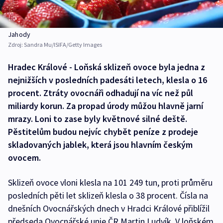
Jahody
Zdroj:
Sandra Mu/ISIFA/Getty Images
Hradec Králové - Loňská sklizeň ovoce byla jedna z
nejnižších v posledních padesáti letech, klesla o 16
procent. Ztráty ovocnáři odhadují na víc než půl
miliardy korun. Za propad úrody můžou hlavně jarní
mrazy. Loni to zase byly květnové silné deště.
Pěstitelům budou nejvíc chybět peníze z prodeje
skladovaných jablek, která jsou hlavním českým
ovocem.
Sklizeň ovoce vloni klesla na 101 249 tun, proti průměru
posledních pěti let sklizeň klesla o 38 procent. Čísla na
dnešních Ovocnářských dnech v Hradci Králové přiblížil
předseda Ovocnářské unie ČR Martin Ludvík. V loňském