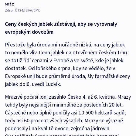
Mráz
Zdroj:
ČT24/ISIFA/SME
Ceny českých jablek zůstávají, aby se vyrovnaly
evropským dovozům
Přestože byla úroda mimořádně nízká, na ceny jablek
to nemělo vliv. Cena jablek na otevřeném českém trhu
se totiž řídí cenami v Evropě a ve světě, kde je jablek
dostatek. Od loňského srpna, kdy se vědělo, že v
Evropské unii bude průměrná úroda, šly farmářské ceny
jablek dolů, uvedl Ludvík.
Mrazivé počasí loni zasáhlo Česko 4. až 6. května. Mrazy
tehdy byly nejsilnější minimálně za posledních 20 let.
Částečně nebo úplně poničily asi 10 500 hektarů sadů,
tedy asi 60 procent všech výsadeb. Mrazy se výrazně
podepsaly i na kvalitě ovoce, zejména jádrovin.