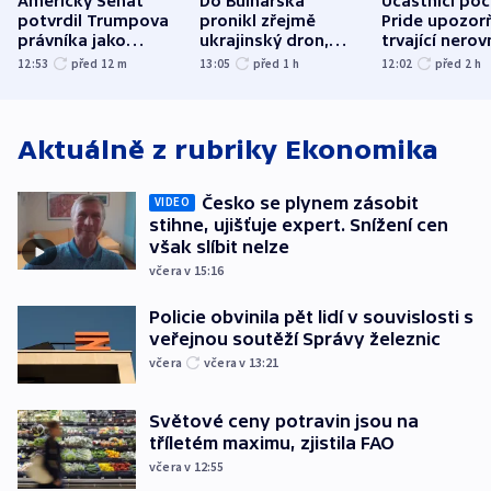
Americký Senát
Do Bulharska
Účastníci po
potvrdil Trumpova
pronikl zřejmě
Pride upozorň
právníka jako
ukrajinský dron,
trvající nerov
ministra
explodoval kilometr
společensko
12:53
před 12
m
13:05
před 1
h
12:02
před 2
h
spravedlnosti
od plynovodu
atmosféru
Aktuálně z rubriky
Ekonomika
Česko se plynem zásobit
VIDEO
stihne, ujišťuje expert. Snížení cen
však slíbit nelze
včera v 15:16
Policie obvinila pět lidí v souvislosti s
veřejnou soutěží Správy železnic
včera
včera v 13:21
Světové ceny potravin jsou na
tříletém maximu, zjistila FAO
včera v 12:55