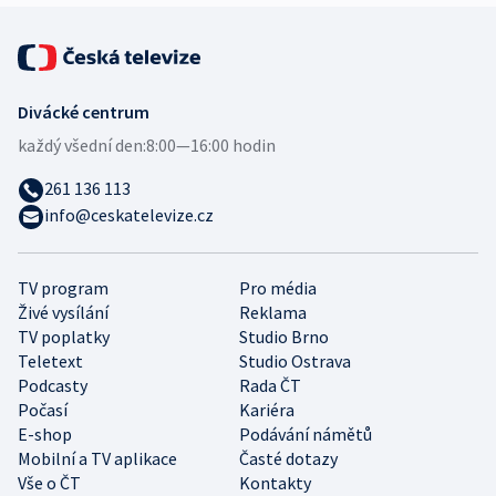
Divácké centrum
každý všední den:
8:00—16:00 hodin
261 136 113
info@ceskatelevize.cz
TV program
Pro média
Živé vysílání
Reklama
TV poplatky
Studio Brno
Teletext
Studio Ostrava
Podcasty
Rada ČT
Počasí
Kariéra
E-shop
Podávání námětů
Mobilní a TV aplikace
Časté dotazy
Vše o ČT
Kontakty