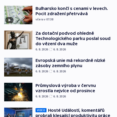
Bulharsko končí s cenami v levech.
Pocit zdražení přetrvává
včera v 07:38
Za dotační podvod ohledně
Technologického parku poslal soud
do vězení dva muže
6. 8. 2026
6. 8. 2026
Evropská unie má rekordně nízké
zásoby zemního plynu
6. 8. 2026
6. 8. 2026
Průmyslová výroba v červnu
vzrostla nejvíce od prosince
6. 8. 2026
6. 8. 2026
Hosté Událostí, komentářů
VIDEO
probrali klesající produktivitu práce