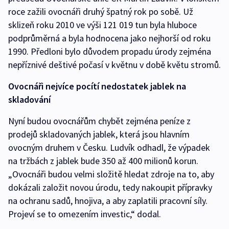
roce zažili ovocnáři druhý špatný rok po sobě. Už
sklizeň roku 2010 ve výši 121 019 tun byla hluboce
podprůměrná a byla hodnocena jako nejhorší od roku
1990. Předloni bylo důvodem propadu úrody zejména
nepříznivé deštivé počasí v květnu v době květu stromů.
Ovocnáři nejvíce pocítí nedostatek jablek na
skladování
Nyní budou ovocnářům chybět zejména peníze z
prodejů skladovaných jablek, která jsou hlavním
ovocným druhem v Česku. Ludvík odhadl, že výpadek
na tržbách z jablek bude 350 až 400 milionů korun.
„Ovocnáři budou velmi složitě hledat zdroje na to, aby
dokázali založit novou úrodu, tedy nakoupit přípravky
na ochranu sadů, hnojiva, a aby zaplatili pracovní síly.
Projeví se to omezením investic,“ dodal.