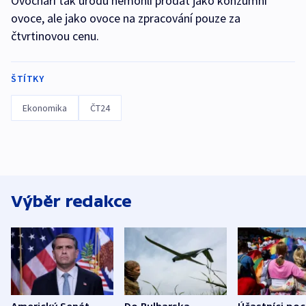
Ovocnáři tak úrodu nemohli prodat jako konzumní
ovoce, ale jako ovoce na zpracování pouze za
čtvrtinovou cenu.
ŠTÍTKY
Ekonomika
ČT24
Výběr redakce