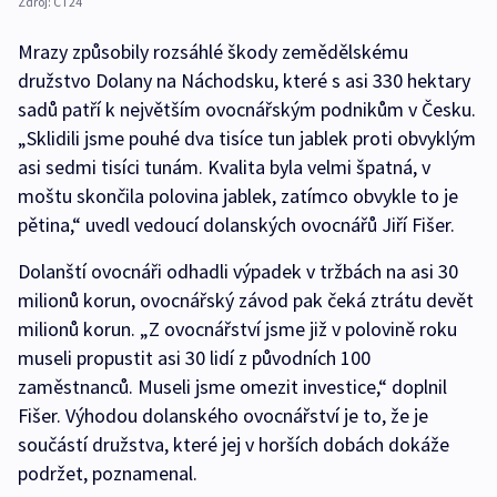
Zdroj:
ČT24
Mrazy způsobily rozsáhlé škody zemědělskému
družstvo Dolany na Náchodsku, které s asi 330 hektary
sadů patří k největším ovocnářským podnikům v Česku.
„Sklidili jsme pouhé dva tisíce tun jablek proti obvyklým
asi sedmi tisíci tunám. Kvalita byla velmi špatná, v
moštu skončila polovina jablek, zatímco obvykle to je
pětina,“ uvedl vedoucí dolanských ovocnářů Jiří Fišer.
Dolanští ovocnáři odhadli výpadek v tržbách na asi 30
milionů korun, ovocnářský závod pak čeká ztrátu devět
milionů korun. „Z ovocnářství jsme již v polovině roku
museli propustit asi 30 lidí z původních 100
zaměstnanců. Museli jsme omezit investice,“ doplnil
Fišer. Výhodou dolanského ovocnářství je to, že je
součástí družstva, které jej v horších dobách dokáže
podržet, poznamenal.