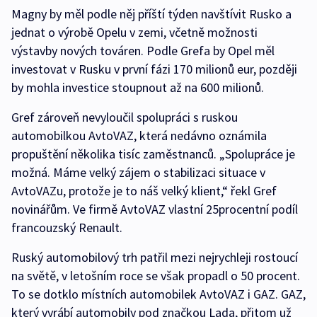
Magny by měl podle něj příští týden navštívit Rusko a
jednat o výrobě Opelu v zemi, včetně možnosti
výstavby nových továren. Podle Grefa by Opel měl
investovat v Rusku v první fázi 170 milionů eur, později
by mohla investice stoupnout až na 600 milionů.
Gref zároveň nevyloučil spolupráci s ruskou
automobilkou AvtoVAZ, která nedávno oznámila
propuštění několika tisíc zaměstnanců. „Spolupráce je
možná. Máme velký zájem o stabilizaci situace v
AvtoVAZu, protože je to náš velký klient,“ řekl Gref
novinářům. Ve firmě AvtoVAZ vlastní 25procentní podíl
francouzský Renault.
Ruský automobilový trh patřil mezi nejrychleji rostoucí
na světě, v letošním roce se však propadl o 50 procent.
To se dotklo místních automobilek AvtoVAZ i GAZ. GAZ,
který vyrábí automobily pod značkou Lada, přitom už