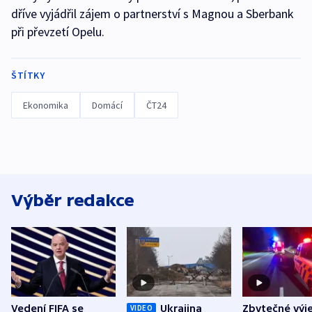
dříve vyjádřil zájem o partnerství s Magnou a Sberbank
při převzetí Opelu.
ŠTÍTKY
Ekonomika
Domácí
ČT24
Výběr redakce
Vedení FIFA se
Ukrajina
Zbytečné výj
VIDEO