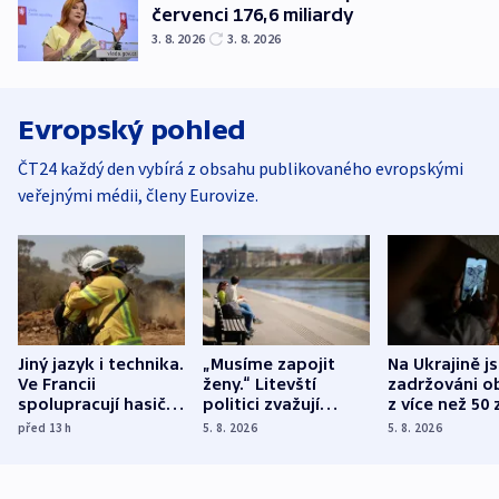
červenci 176,6 miliardy
3. 8. 2026
3. 8. 2026
Evropský pohled
ČT24 každý den vybírá z obsahu publikovaného evropskými
veřejnými médii, členy Eurovize.
Jiný jazyk i technika.
„Musíme zapojit
Na Ukrajině j
Ve Francii
ženy.“ Litevští
zadržováni o
spolupracují hasiči z
politici zvažují
z více než 50 
různých zemí
dohodu o
Bojovali na s
před 13
h
5. 8. 2026
5. 8. 2026
demografii
Ruska