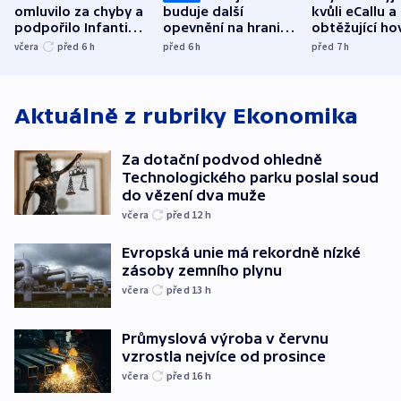
omluvilo za chyby a
buduje další
kvůli eCallu a
podpořilo Infantina.
opevnění na hranici
obtěžující ho
UEFA trvá na
s Běloruskem
zdržují záchr
včera
před 6
h
před 6
h
před 7
h
bojkotu
Aktuálně z rubriky
Ekonomika
Za dotační podvod ohledně
Technologického parku poslal soud
do vězení dva muže
včera
před 12
h
Evropská unie má rekordně nízké
zásoby zemního plynu
včera
před 13
h
Průmyslová výroba v červnu
vzrostla nejvíce od prosince
včera
před 16
h