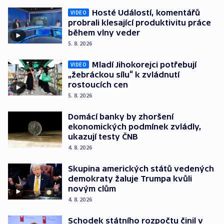
Hosté Událostí, komentářů
VIDEO
probrali klesající produktivitu práce
během vlny veder
5. 8. 2026
Mladí Jihokorejci potřebují
VIDEO
„žebráckou sílu“ k zvládnutí
rostoucích cen
5. 8. 2026
Domácí banky by zhoršení
ekonomických podmínek zvládly,
ukazují testy ČNB
4. 8. 2026
Skupina amerických států vedených
demokraty žaluje Trumpa kvůli
novým clům
4. 8. 2026
Schodek státního rozpočtu činil v