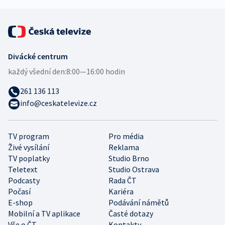
Divácké centrum
každý všední den:
8:00—16:00 hodin
261 136 113
info@ceskatelevize.cz
TV program
Pro média
Živé vysílání
Reklama
TV poplatky
Studio Brno
Teletext
Studio Ostrava
Podcasty
Rada ČT
Počasí
Kariéra
E-shop
Podávání námětů
Mobilní a TV aplikace
Časté dotazy
Vše o ČT
Kontakty