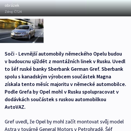
obrázek
Zdroj:
ČT24
Soči - Levnější automobily německého Opelu budou
v budoucnu sjíždět z montážních linek v Rusku. Uvedl
to šéf ruské banky Sberbank German Gref. Sberbank
spolu s kanadským výrobcem součástek Magna
získala tento měsíc majoritu v německé automobilce.
Podle Grefa by Opel mohl v Rusku spolupracovat v
dodávkách součástek s ruskou automobilkou
AvtoVAZ.
Gref uvedl, že Opel by mohl začít montovat svůj model
Astra v továrně General Motors v Petrohradě. Šéf