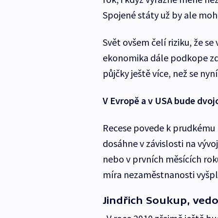
Spojené státy už by ale mohl
Svět ovšem čelí riziku, že se 
ekonomika dále podkope zdra
půjčky ještě více, než se ny
V Evropě a v USA bude dvo
Recese povede k prudkému n
dosáhne v závislosti na vývo
nebo v prvních měsících ro
míra nezaměstnanosti vyšpl
Jindřich Soukup, ved