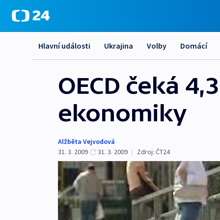
Hlavní události
Ukrajina
Volby
Domácí
OECD čeká 4,3
ekonomiky
Alžběta Vejvodová
31. 3. 2009
31. 3. 2009
|
Zdroj:
ČT24