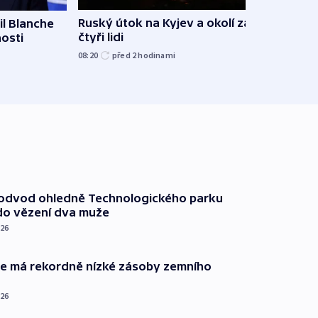
Ruský útok na Kyjev a okolí zabil
l Blanche
Hejtm
čtyři lidi
nosti
oprav
namí
08:20
před 2
hodinami
včera
podvod ohledně Technologického parku
do vězení dva muže
026
ie má rekordně nízké zásoby zemního
026