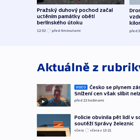
Pražský duhový pochod začal
Dron
uctěním památky obětí
vzd
berlínského útoku
kil
12:02
před 4
minutami
před 
Aktuálně z rubri
Česko se plynem záso
VIDEO
Snížení cen však slíbit nel
před 22
hodinami
Policie obvinila pět lidí v 
soutěží Správy železnic
včera
včera v 13:21