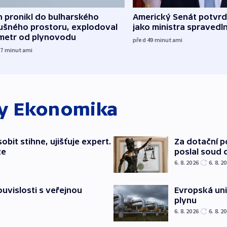
 pronikl do bulharského
Americký Senát potvrdi
ušného prostoru, explodoval
jako ministra spravedl
ometr od plynovodu
před 49
minutami
37
minutami
ky
Ekonomika
bit stihne, ujišťuje expert.
Za dotační 
ze
poslal soud 
6. 8. 2026
6. 8. 2
souvislosti s veřejnou
Evropská un
plynu
6. 8. 2026
6. 8. 2