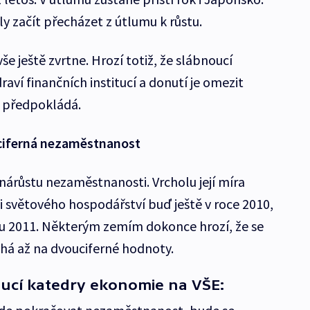
y začít přecházet z útlumu k růstu.
vše ještě zvrtne. Hrozí totiž, že slábnoucí
ví finančních institucí a donutí je omezit
ní předpokládá.
jciferná nezaměstnanost
árůstu nezaměstnanosti. Vrcholu její míra
ji světového hospodářství buď ještě v roce 2010,
ku 2011. Některým zemím dokonce hrozí, že se
há až na dvouciferné hodnoty.
oucí katedry ekonomie na VŠE: