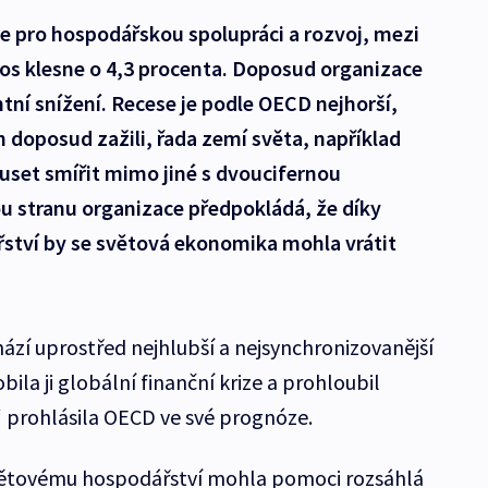
e pro hospodářskou spolupráci a rozvoj, mezi
etos klesne o 4,3 procenta. Doposud organizace
tní snížení. Recese je podle OECD nejhorší,
h doposud zažili, řada zemí světa, například
uset smířit mimo jiné s dvoucifernou
 stranu organizace předpokládá, že díky
řství by se světová ekonomika mohla vrátit
zí uprostřed nejhlubší a nejsynchronizovanější
ila ji globální finanční krize a prohloubil
 prohlásila OECD ve své prognóze.
 světovému hospodářství mohla pomoci rozsáhlá