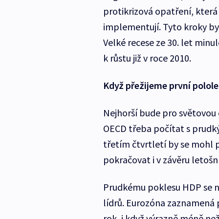
protikrizová opatření, která 
implementují. Tyto kroky b
Velké recese ze 30. let minulé
k růstu již v roce 2010.
Když přežijeme první polole
Nejhorší bude pro světovou 
OECD třeba počítat s prud
třetím čtvrtletí by se mohl
pokračovat i v závěru letošn
Prudkému poklesu HDP se ne
lídrů. Eurozóna zaznamená po
rok, i když výrazně méně než