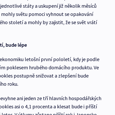
jednotlivé státy a uskupení již několik měsíců
y mohly světu pomoci vyhnout se opakování
ho století a mohly by zajistit, že se svět vrátí
tí, bude lépe
ekonomiku letošní první pololetí, kdy je podle
kým poklesem hrubého domácího produktu. Ve
 pokles postupně snižovat a zlepšení bude
ího roku.
vyhne ani jeden ze tří hlavních hospodářských
kles asi o 4,1 procenta a klesat bude i příští
 letos. V útlumu zůstane příští rok i Japonsko.