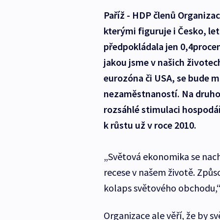
Paříž - HDP členů Organizac
kterými figuruje i Česko, l
předpokládala jen 0,4procen
jakou jsme v našich životec
eurozóna či USA, se bude m
nezaměstnaností. Na druhou
rozsáhlé stimulaci hospodá
k růstu už v roce 2010.
„Světová ekonomika se nachá
recese v našem životě. Způsob
kolaps světového obchodu,“
Organizace ale věří, že by