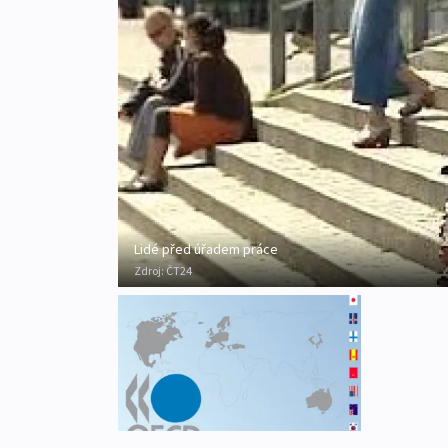
Lidé před úřadem práce
Zdroj:
ČT24