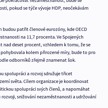
bude pokračovat nezaměstnanost, bude se
sti, pokud se týče vývoje HDP, neočekávám
 budou patřit členové eurozóny, kde OECD
tnanosti na 11,7 procenta. Ve Spojených
t nad deset procent, vzhledem k tomu, že se
pohybovala kolem přirozené míry, bude to pro
odle odborníků zřejmě znamenat šok.
 spolupráci a rozvoj sdružuje třicet
zemí světa. Cílem organizace je koordinovat
itickou spolupráci svých členů, a napomáhat
rozvoji, snižování nezaměstnanosti a udržování