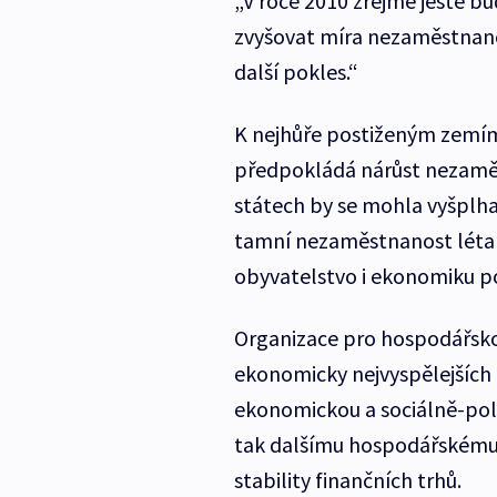
„V roce 2010 zřejmě ještě 
zvyšovat míra nezaměstnano
další pokles.“
K nejhůře postiženým zemím
předpokládá nárůst nezaměs
státech by se mohla vyšplha
tamní nezaměstnanost léta 
obyvatelstvo i ekonomiku p
Organizace pro hospodářskou
ekonomicky nejvyspělejších 
ekonomickou a sociálně-pol
tak dalšímu hospodářskému 
stability finančních trhů.