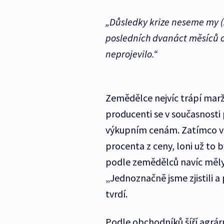
„Důsledky krize neseme my (z
posledních dvanáct měsíců o 
neprojevilo.“
Zemědělce nejvíc trápí mar
producenti se v současnosti
výkupním cenám. Zatímco v 
procenta z ceny, loni už to 
podle zemědělců navíc měly 
„Jednoznačně jsme zjistili a 
tvrdí.
Podle obchodníků šíří agrá