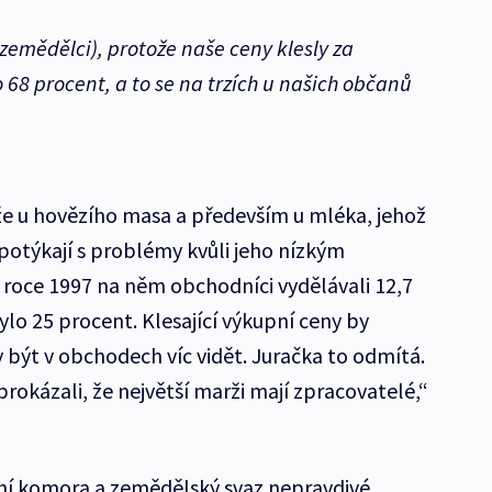
emědělci), protože naše ceny klesly za
68 procent, a to se na trzích u našich občanů
že u hovězího masa a především u mléka, jehož
 potýkají s problémy kvůli jeho nízkým
roce 1997 na něm obchodníci vydělávali 12,7
bylo 25 procent. Klesající výkupní ceny by
být v obchodech víc vidět. Juračka to odmítá.
prokázali, že největší marži mají zpracovatelé,“
rní komora a zemědělský svaz nepravdivé