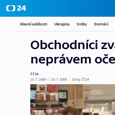
Hlavní události
Ukrajina
Volby
Domácí
Obchodníci zva
neprávem oče
ČT24
10. 7. 2009
10. 7. 2009
|
Zdroj:
ČT24