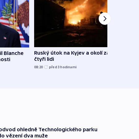
Ruský útok na Kyjev a okolí zabil
l Blanche
Hejtm
čtyři lidi
nosti
oprav
namí
08:20
před 3
hodinami
včera
podvod ohledně Technologického parku
do vězení dva muže