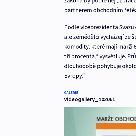
zákona by podle něj „zpraco
partnerem obchodním řetěz
Podle viceprezidenta Svazu
ale zemědělci vycházejí ze 
komodity, které mají marži 
tři procenta,“ vysvětluje. 
dlouhodobě pohybuje okolo 2
Evropy.“
GALERIE
videogallery_102061