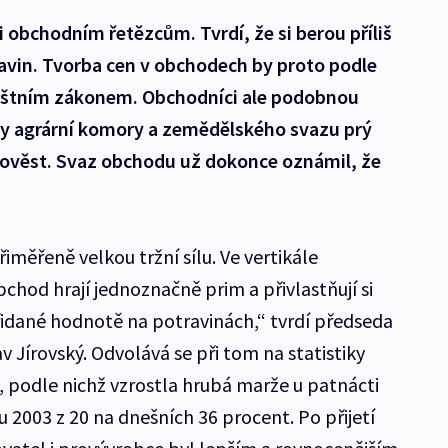
i obchodním řetězcům. Tvrdí, že si berou příliš
ravin. Tvorba cen v obchodech by proto podle
láštním zákonem. Obchodníci ale podobnou
y agrární komory a zemědělského svazu prý
pověst. Svaz obchodu už dokonce oznámil, že
měřeně velkou tržní sílu. Ve vertikále
hod hrají jednoznačně prim a přivlastňují si
přidané hodnotě na potravinách,“ tvrdí předseda
 Jírovský. Odvolává se při tom na statistiky
, podle nichž vzrostla hrubá marže u patnácti
 2003 z 20 na dnešních 36 procent. Po přijetí