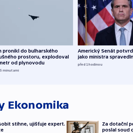
 pronikl do bulharského
Americký Senát potvrdi
ušného prostoru, explodoval
jako ministra spravedl
ometr od plynovodu
před 1
hodinou
55
minutami
ky
Ekonomika
bit stihne, ujišťuje expert.
Za dotační 
ze
poslal soud 