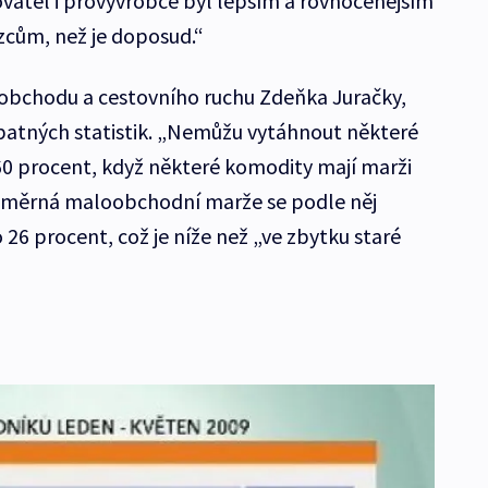
vatel i provývrobce byl lepším a rovnocenějším
cům, než je doposud.“
 obchodu a cestovního ruchu Zdeňka Juračky,
špatných statistik. „Nemůžu vytáhnout některé
60 procent, když některé komodity mají marži
Průměrná maloobchodní marže se podle něj
6 procent, což je níže než „ve zbytku staré