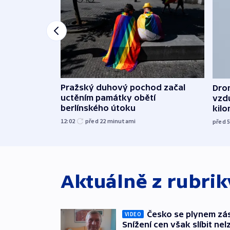
Pražský duhový pochod začal
Dron
uctěním památky obětí
vzd
berlínského útoku
kil
12:02
před 22
minutami
před 
Aktuálně z rubri
Česko se plynem záso
VIDEO
Snížení cen však slíbit nel