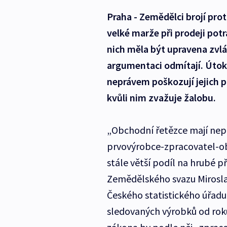
Praha - Zemědělci brojí prot
velké marže při prodeji pot
nich měla být upravena zv
argumentaci odmítají. Útok
neprávem poškozují jejich 
kvůli nim zvažuje žalobu.
„Obchodní řetězce mají nepři
prvovýrobce-zpracovatel-obc
stále větší podíl na hrubé 
Zemědělského svazu Miroslav
Českého statistického úřadu
sledovaných výrobků od roku