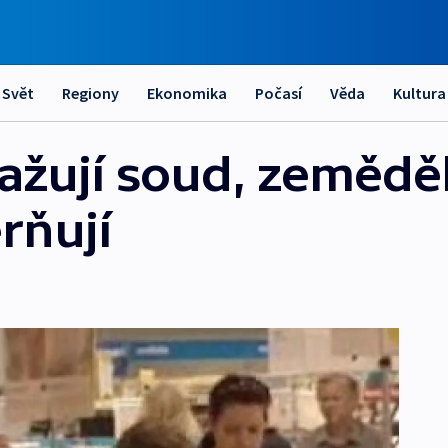
Svět
Regiony
Ekonomika
Počasí
Věda
Kultura
žují soud, zemědělc
rňují