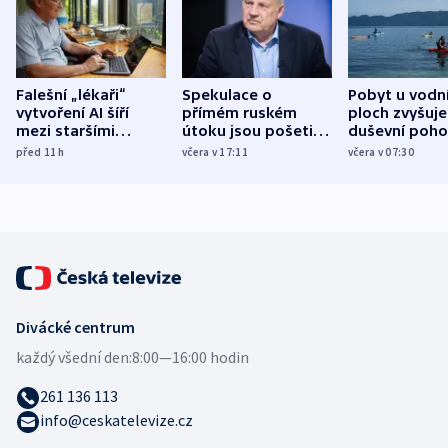
Falešní „lékaři“
Spekulace o
Pobyt u vodn
vytvoření AI šíří
přímém ruském
ploch zvyšuje
mezi staršími
útoku jsou pošetilé,
duševní poho
Poláky nebezpečné
míní estonský
ukázala
před 11
h
včera v 17:11
včera v 07:30
zdravotní rady
bezpečnostní
mezinárodní 
expert
Divácké centrum
každý všední den:
8:00—16:00 hodin
261 136 113
info@ceskatelevize.cz