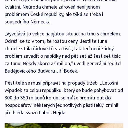
kvalitní. Neúroda chmele zároveň není jenom
problémem České republiky, ale týká se třeba i
sousedního Německa.
„Vyvolává to velice napjatou situaci na trhu s chmelem.
Odráží se to v tom, že rostou ceny. Jestliže tuna
chmele stála řádově tři sta tisíc, tak teď není žádný
problém zavadit o nabídky nad pět set až šest set tisíc
za tunu. Někdy skoro až milion,“ uvedl generální ředitel
Budějovického Budvaru Jiří Boček.
Pěstitelé se musí připravit na propady tržeb. „Letošní
výpadek za celou republiku, který se bude pohybovat od
300 do 350 milionů korun, se může promítnout do
hospodářství některých jednotlivých pěstitelů,“ zmínil
předseda svazu Luboš Hejda.