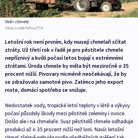
Sběr chmele
Zdroj:
Luděk Peřina/ČTK
Letošní rok není prvním, kdy musejí chmelaři sčítat
ztráty. Už třetí rok v řadě je pro pěstitele chmele
nepříznivý a kvůli počasí letos bojují s extrémními
ztrátami. Úroda chmele by měla být meziročně o 35
procent nižší. Pivovary nicméně neočekávají, že by
se zdražovalo samotné pivo. Zatímco jeho export
roste, domácí spotřeba se snižuje.
Nedostatek vody, tropické letní teploty v létě a výkyvy
počasí působily škody mezi pěstiteli zeleniny i ovoce.
Došlo ale i na chmelaře. Svaz pěstitelů chmele odhaduje
produkci až o 35 procent nižší než loni. Navíc letošní
chmel zřejmě nebude podle předběžných měření tak