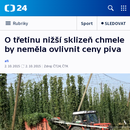
Sport
SLEDOVAT
Rubriky
O třetinu nižší sklizeň chmele
by neměla ovlivnit ceny piva
afi
2. 10. 2015
2. 10. 2015
|
Zdroj:
ČT24, ČTK