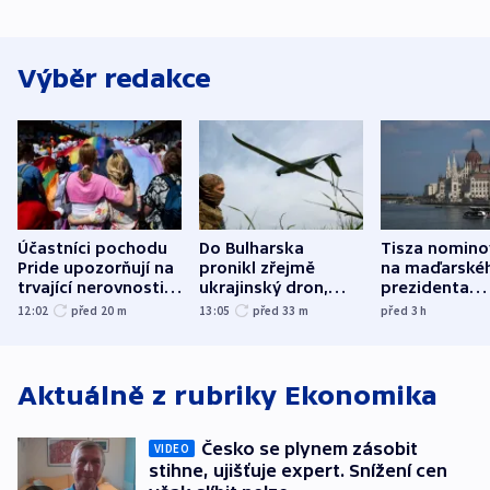
Výběr redakce
Účastníci pochodu
Do Bulharska
Tisza nomino
Pride upozorňují na
pronikl zřejmě
na maďarské
trvající nerovnosti i
ukrajinský dron,
prezidenta
společenskou
explodoval kilometr
bývalého šéf
12:02
před 20
m
13:05
před 33
m
před 3
h
atmosféru
od plynovodu
nejvyššího s
Aktuálně z rubriky
Ekonomika
Česko se plynem zásobit
VIDEO
stihne, ujišťuje expert. Snížení cen