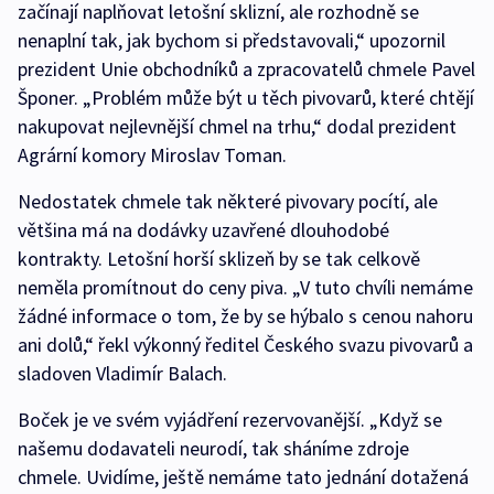
začínají naplňovat letošní sklizní, ale rozhodně se
nenaplní tak, jak bychom si představovali,“ upozornil
prezident Unie obchodníků a zpracovatelů chmele Pavel
Šponer. „Problém může být u těch pivovarů, které chtějí
nakupovat nejlevnější chmel na trhu,“ dodal prezident
Agrární komory Miroslav Toman.
Nedostatek chmele tak některé pivovary pocítí, ale
většina má na dodávky uzavřené dlouhodobé
kontrakty. Letošní horší sklizeň by se tak celkově
neměla promítnout do ceny piva. „V tuto chvíli nemáme
žádné informace o tom, že by se hýbalo s cenou nahoru
ani dolů,“ řekl výkonný ředitel Českého svazu pivovarů a
sladoven Vladimír Balach.
Boček je ve svém vyjádření rezervovanější. „Když se
našemu dodavateli neurodí, tak sháníme zdroje
chmele. Uvidíme, ještě nemáme tato jednání dotažená