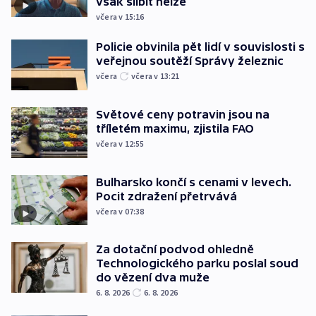
však slíbit nelze
včera v 15:16
Policie obvinila pět lidí v souvislosti s
veřejnou soutěží Správy železnic
včera
včera v 13:21
Světové ceny potravin jsou na
tříletém maximu, zjistila FAO
včera v 12:55
Bulharsko končí s cenami v levech.
Pocit zdražení přetrvává
včera v 07:38
Za dotační podvod ohledně
Technologického parku poslal soud
do vězení dva muže
6. 8. 2026
6. 8. 2026