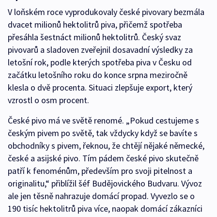
V loňském roce vyprodukovaly české pivovary bezmála
dvacet milionů hektolitrů piva, přičemž spotřeba
přesáhla šestnáct milionů hektolitrů. Český svaz
pivovarů a sladoven zveřejnil dosavadní výsledky za
letošní rok, podle kterých spotřeba piva v Česku od
začátku letošního roku do konce srpna meziročně
klesla o dvě procenta. Situaci zlepšuje export, který
vzrostl o osm procent.
České pivo má ve světě renomé. „Pokud cestujeme s
českým pivem po světě, tak vždycky když se bavíte s
obchodníky s pivem, řeknou, že chtějí nějaké německé,
české a asijské pivo. Tím pádem české pivo skutečně
patří k fenoménům, především pro svoji pitelnost a
originalitu,“ přiblížil šéf Budějovického Budvaru. Vývoz
ale jen těsně nahrazuje domácí propad. Vyvezlo se o
190 tisíc hektolitrů piva více, naopak domácí zákazníci