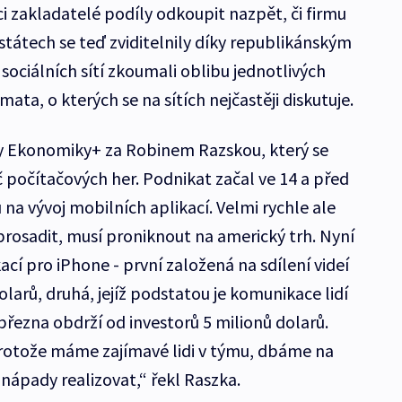
i zakladatelé podíly odkoupit nazpět, či firmu
státech se teď zviditelnily díky republikánským
ociálních sítí zkoumali oblibu jednotlivých
ata, o kterých se na sítích nejčastěji diskutuje.
y Ekonomiky+ za Robinem Razskou, který se
č počítačových her. Podnikat začal ve 14 a před
u na vývoj mobilních aplikací. Velmi rychle ale
prosadit, musí proniknout na americký trh. Nyní
kací pro iPhone - první založená na sdílení videí
dolarů, druhá, jejíž podstatou je komunikace lidí
března obdrží od investorů 5 milionů dolarů.
protože máme zajímavé lidi v týmu, dbáme na
 nápady realizovat,“ řekl Raszka.