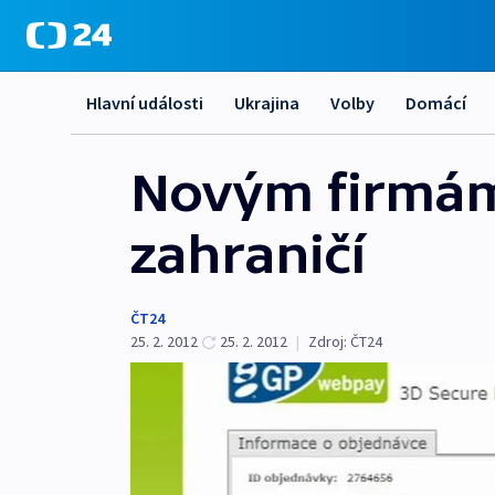
Hlavní události
Ukrajina
Volby
Domácí
Novým firmám j
zahraničí
ČT24
25. 2. 2012
25. 2. 2012
|
Zdroj:
ČT24