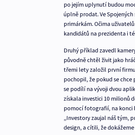
po jejím uplynutí budou moc
úplně prodat. Ve Spojených 
primárkám. Očima uživatelů s
kandidátů na prezidenta i tém
Druhý příklad zavedl kamer
původně chtěl živit jako hrá
třemi lety založil první firm
pochopil, že pokud se chce 
se podílí na vývoji dvou apli
získala investici 10 milionů 
pomocí fotografií, na konci 
„Investory zaujal náš tým, 
design, a cítili, že dokážeme