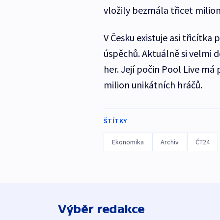
vložily bezmála třicet milio
V Česku existuje asi třicítka
úspěchů. Aktuálně si velmi 
her. Její počin Pool Live m
milion unikátních hráčů.
ŠTÍTKY
Ekonomika
Archiv
ČT24
Výběr redakce