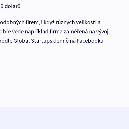
nů dolarů.
 podobných firem, i když různých velikostí a
dobře vede například firma zaměřená na vývoj
á podle Global Startups denně na Facebooku