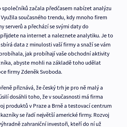
 společníků začala předčasem nabízet analýzu
 Využila současného trendu, kdy mnoho firem
vny serverů a přechází se svými daty do
řijdete na internet a naleznete analytiku. Je to
sbírá data z minulosti vaší firmy a snaží se vám
probíhala, jak probíhají vaše obchodní aktivity
níka, abyste mohli na základě toho udělat
upce firmy Zdeněk Svoboda.
eně přiznává, že český trh je pro ně malý a
silí dosáhli toho, že v současnosti má firma
voj produktů v Praze a Brně a testovací centrum
zákazníky se řadí největší americké firmy. Rozvoj
ýhradně zahraniční investoři, kteří do ní už