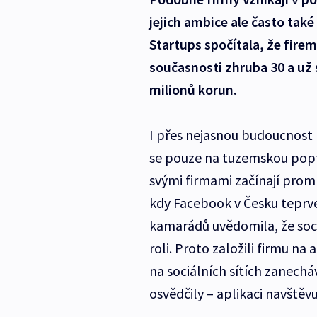
jejich ambice ale často také
Startups spočítala, že firem
současnosti zhruba 30 a už s
milionů korun.
I přes nejasnou budoucnost 
se pouze na tuzemskou poptáv
svými firmami začínají prom
kdy Facebook v Česku teprve 
kamarádů uvědomila, že soci
roli. Proto založili firmu n
na sociálních sítích zanecháv
osvědčily – aplikaci navštěvu