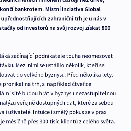
 končí bankrotem. Místní inciativa Global
 upřednostňujících zahraniční trh je u nás v
tačily od investorů na svůj rozvoj získat 800
láká začínající podnikatele touha neomezovat
ku. Mezi nimi se ustálilo několik, kteří se
louvat do velkého byznysu. Před několika lety,
pronikal na trh, si například čtveřice
ální sítě budou hrát v byznysu nezastupitelnou
a analýzu veřejně dostupných dat, které za sebou
ají uživatelé. Intuice i smělý pokus se v praxi
je měsíčně přes 300 tisíc klientů z celého světa.