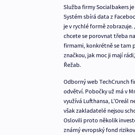
Služba firmy Socialbakers j
Systém sbírá data z Facebooku
je v rychlé formě zobrazuje.
chcete se porovnat třeba na
firmami, konkrétně se tam po
značkou, jak moc ji mají rád
Řežab.
Odborný web TechCrunch firm
odvětví. Pobočky už má v Mn
využívá Lufthansa, L'Oreál n
však zakladatelé nejsou scho
Oslovili proto několik inves
známý evropský fond rizikové