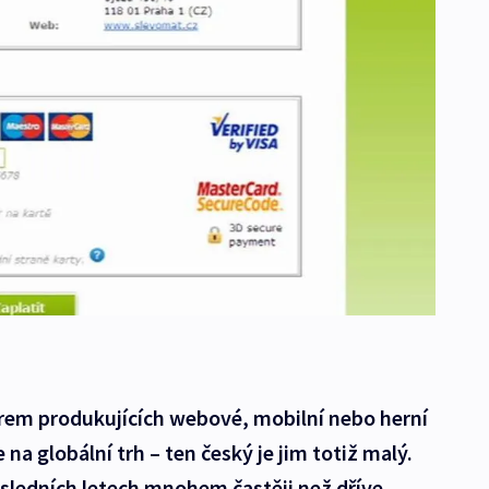
firem produkujících webové, mobilní nebo herní
na globální trh – ten český je jim totiž malý.
sledních letech mnohem častěji než dříve,