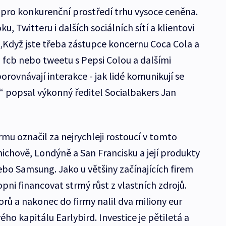
e pro konkurenční prostředí trhu vysoce ceněna.
, Twitteru i dalších sociálních sítí a klientovi
 „Když jste třeba zástupce koncernu Coca Cola a
 fcb nebo tweetu s Pepsi Colou a dalšími
rovnávají interakce - jak lidé komunikují se
i,“ popsal výkonný ředitel Socialbakers Jan
u označil za nejrychleji rostoucí v tomto
ichově, Londýně a San Francisku a její produkty
ebo Samsung. Jako u většiny začínajících firem
pni financovat strmý růst z vlastních zdrojů.
torů a nakonec do firmy nalil dva miliony eur
ho kapitálu Earlybird. Investice je pětiletá a