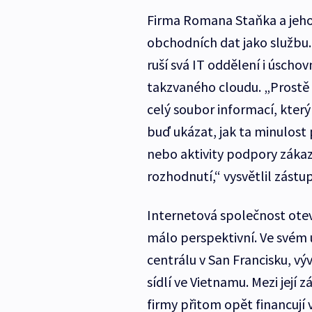
Firma Romana Staňka a jeho
obchodních dat jako službu.
ruší svá IT oddělení i úscho
takzvaného cloudu. „Prostě p
celý soubor informací, který 
buď ukázat, jak ta minulost 
nebo aktivity podpory zákaz
rozhodnutí,“ vysvětlil zást
Internetová společnost otevř
málo perspektivní. Ve svém ú
centrálu v San Francisku, vý
sídlí ve Vietnamu. Mezi její 
firmy přitom opět financují v