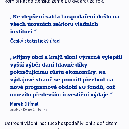
komisi každá členská země EU dvakrát za rok.
Ke zlepšení salda hospodaření došlo na
všech úrovních sektoru vládních
institucí.
Český statistický úřad
Příjmy obcí a krajů vloni výrazně vylepšil
vyšší výběr daní hlavně díky
pokračujícímu růstu ekonomiky. Na
výdajové straně se promítl přechod na
nové programové období EU fondů, což
omezilo především investiční výdaje.
Marek Dřímal
analytik Komerční banky
Ústřední vládní instituce hospodařily loni s deficitem