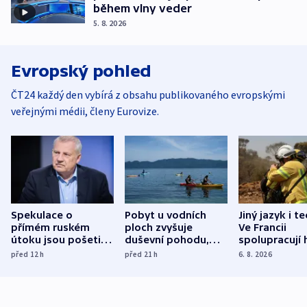
během vlny veder
5. 8. 2026
Evropský pohled
ČT24 každý den vybírá z obsahu publikovaného evropskými
veřejnými médii, členy Eurovize.
Spekulace o
Pobyt u vodních
Jiný jazyk i t
přímém ruském
ploch zvyšuje
Ve Francii
útoku jsou pošetilé,
duševní pohodu,
spolupracují h
míní estonský
ukázala
různých zemí
před 12
h
před 21
h
6. 8. 2026
bezpečnostní
mezinárodní studie
expert