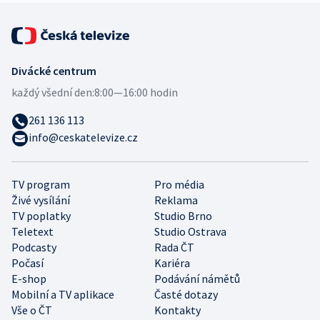
Divácké centrum
každý všední den:
8:00—16:00 hodin
261 136 113
info@ceskatelevize.cz
TV program
Pro média
Živé vysílání
Reklama
TV poplatky
Studio Brno
Teletext
Studio Ostrava
Podcasty
Rada ČT
Počasí
Kariéra
E-shop
Podávání námětů
Mobilní a TV aplikace
Časté dotazy
Vše o ČT
Kontakty