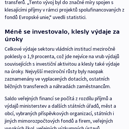
transferů. „Tento vývoj byl do značné míry spojen s
klesajícími příjmy v rámci projektů spolufinancovaných z
fondů Evropské unie,“ uvedli statistici.
Méně se investovalo, klesly výdaje za
úroky
Celkové výdaje sektoru vládních institucí meziročně
poklesly o 1,9 procenta, což jde nejvíce na vrub výdajů
souvisejících s investiční aktivitou a klesly také výdaje
na úroky. Nejvyšší meziroční růsty byly naopak
zaznamenány ve vyplacených dotacích, ostatních
běžných transferech a náhradách zaměstnancům.
Saldo veřejných financí se počítá z rozdílu příjmů a
výdajů ministerstev a dalších státních úřadů, měst a
obcí, vybraných příspěvkových organizací, státních i
jiných mimorozpočtových fondů a firem, veřejných
vysokých škol, veřejných výzkumných ústavů,