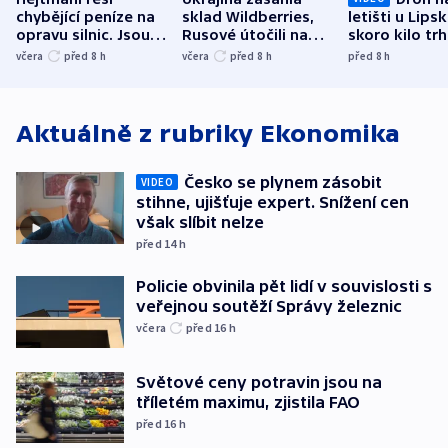
chybějící peníze na
sklad Wildberries,
letišti u Lips
opravu silnic. Jsou
Rusové útočili na
skoro kilo trh
nenárokové, namítá
trh, hasiče či
indicie ukazuj
včera
před 8
h
včera
před 8
h
před 8
h
ministerstvo
stadion
Rusko
Aktuálně z rubriky
Ekonomika
Česko se plynem zásobit
VIDEO
stihne, ujišťuje expert. Snížení cen
však slíbit nelze
před 14
h
Policie obvinila pět lidí v souvislosti s
veřejnou soutěží Správy železnic
včera
před 16
h
Světové ceny potravin jsou na
tříletém maximu, zjistila FAO
před 16
h