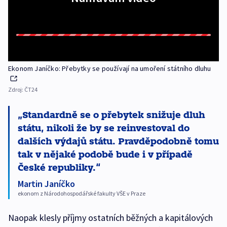
Ekonom Janíčko: Přebytky se používají na umoření státního dluhu
Zdroj:
ČT24
Standardně se o přebytek snižuje dluh
státu, nikoli že by se reinvestoval do
dalších výdajů státu. Pravděpodobně tomu
tak v nějaké podobě bude i v případě
České republiky.
Martin Janíčko
ekonom z Národohospodářské fakulty VŠE v Praze
Naopak klesly příjmy ostatních běžných a kapitálových