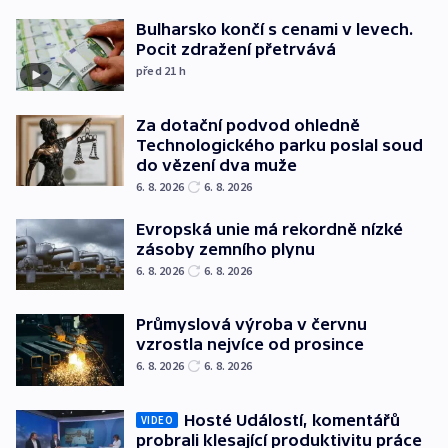
Bulharsko končí s cenami v levech.
Pocit zdražení přetrvává
před 21
h
Za dotační podvod ohledně
Technologického parku poslal soud
do vězení dva muže
6. 8. 2026
6. 8. 2026
Evropská unie má rekordně nízké
zásoby zemního plynu
6. 8. 2026
6. 8. 2026
Průmyslová výroba v červnu
vzrostla nejvíce od prosince
6. 8. 2026
6. 8. 2026
Hosté Událostí, komentářů
VIDEO
probrali klesající produktivitu práce