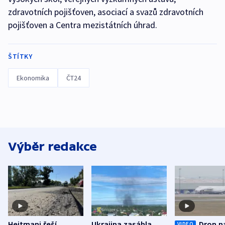
zdravotních pojišťoven, asociací a svazů zdravotních
pojišťoven a Centra mezistátních úhrad.
ŠTÍTKY
Ekonomika
ČT24
Výběr redakce
Hejtmani řeší
Ukrajina zasáhla
Dron n
VIDEO