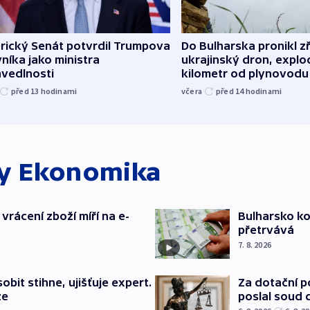
rický Senát potvrdil Trumpova
Do Bulharska pronikl z
níka jako ministra
ukrajinský dron, explo
avedlnosti
kilometr od plynovodu
před 13
hodinami
včera
před 14
hodinami
ky
Ekonomika
vrácení zboží míří na e-
Bulharsko ko
přetrvává
7. 8. 2026
bit stihne, ujišťuje expert.
Za dotační 
ze
poslal soud 