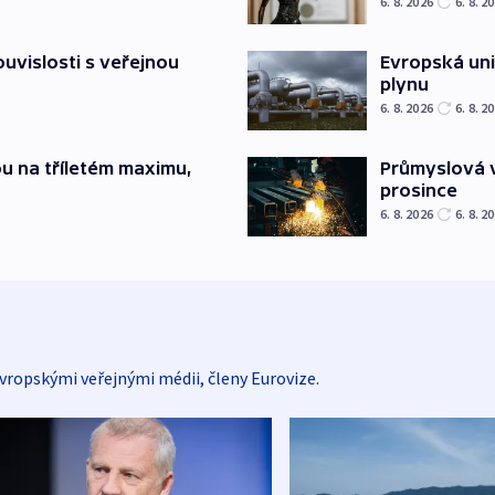
6. 8. 2026
6. 8. 2
souvislosti s veřejnou
Evropská un
plynu
6. 8. 2026
6. 8. 2
u na tříletém maximu,
Průmyslová v
prosince
6. 8. 2026
6. 8. 2
vropskými veřejnými médii, členy Eurovize.