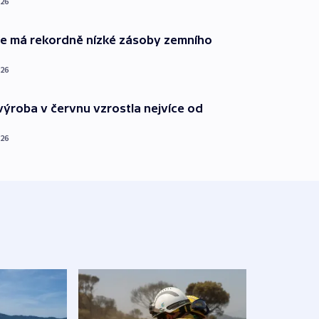
026
ie má rekordně nízké zásoby zemního
026
ýroba v červnu vzrostla nejvíce od
026