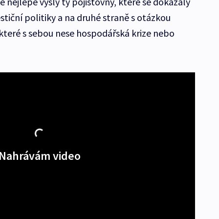
nejlépe vyšly ty pojišťovny, které se dokázaly
tiční politiky a na druhé straně s otázkou
 které s sebou nese hospodářská krize nebo
Nahrávám video