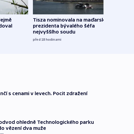
řejmě
Tisza nominovala na maďarského
Ruský
doval
prezidenta bývalého šéfa
čtyři 
nejvyššího soudu
včera
před 18
hodinami
nčí s cenami v levech. Pocit zdražení
podvod ohledně Technologického parku
do vězení dva muže