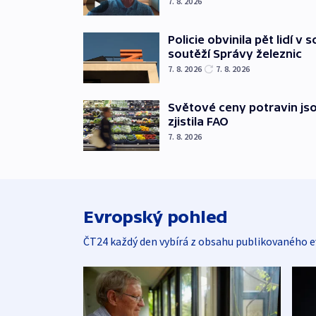
7. 8. 2026
Policie obvinila pět lidí v 
soutěží Správy železnic
7. 8. 2026
7. 8. 2026
Světové ceny potravin jso
zjistila FAO
7. 8. 2026
Evropský pohled
ČT24 každý den vybírá z obsahu publikovaného e