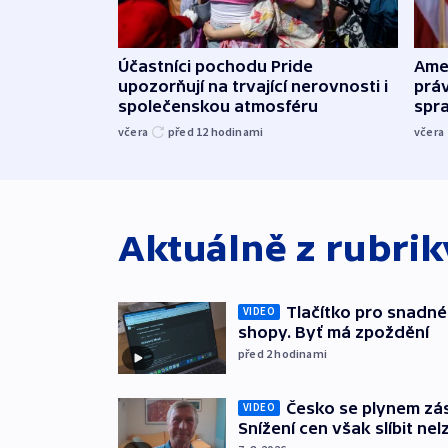
Účastníci pochodu Pride
Ame
upozorňují na trvající nerovnosti i
práv
společenskou atmosféru
spr
včera
před 12
hodinami
včera
Aktuálně z rubri
Tlačítko pro snadné 
VIDEO
shopy. Byť má zpoždění
před 2
hodinami
Česko se plynem záso
VIDEO
Snížení cen však slíbit nel