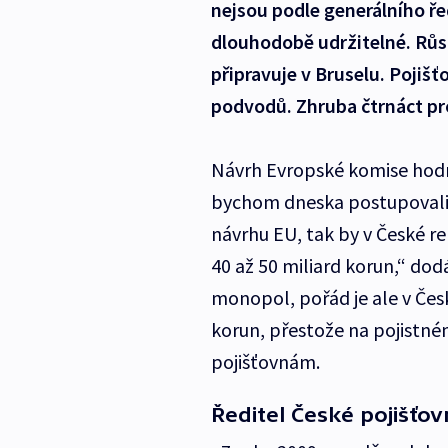
nejsou podle generálního ře
dlouhodobě udržitelné. Růst
připravuje v Bruselu. Pojišť
podvodů. Zhruba čtrnáct pr
Návrh Evropské komise hodno
bychom dneska postupovali j
návrhu EU, tak by v České re
40 až 50 miliard korun,“ do
monopol, pořád je ale v Česku
korun, přestože na pojistném
pojišťovnám.
Ředitel České pojišťov