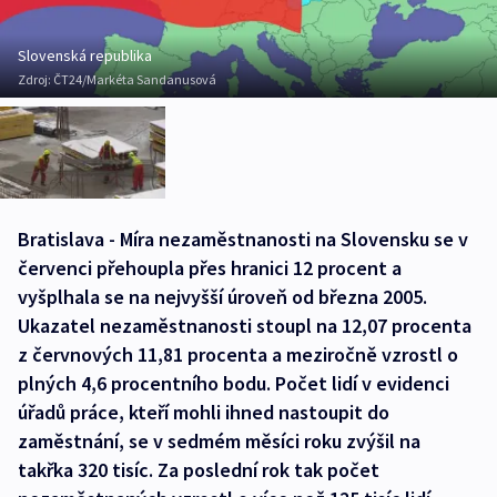
Slovenská republika
Zdroj:
ČT24/Markéta Sandanusová
Bratislava - Míra nezaměstnanosti na Slovensku se v
červenci přehoupla přes hranici 12 procent a
vyšplhala se na nejvyšší úroveň od března 2005.
Ukazatel nezaměstnanosti stoupl na 12,07 procenta
z červnových 11,81 procenta a meziročně vzrostl o
plných 4,6 procentního bodu. Počet lidí v evidenci
úřadů práce, kteří mohli ihned nastoupit do
zaměstnání, se v sedmém měsíci roku zvýšil na
takřka 320 tisíc. Za poslední rok tak počet