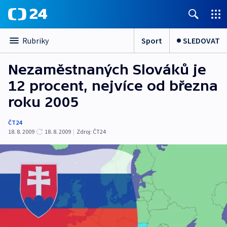
Sport
SLEDOVAT
Rubriky
Nezaměstnaných Slováků je
12 procent, nejvíce od března
roku 2005
ČT24
18. 8. 2009
18. 8. 2009
|
Zdroj:
ČT24