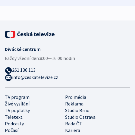
zdravotní rady
bezpečnostní
mezinárodní 
expert
Divácké centrum
každý všední den:
8:00—16:00 hodin
261 136 113
info@ceskatelevize.cz
TV program
Pro média
Živé vysílání
Reklama
TV poplatky
Studio Brno
Teletext
Studio Ostrava
Podcasty
Rada ČT
Počasí
Kariéra