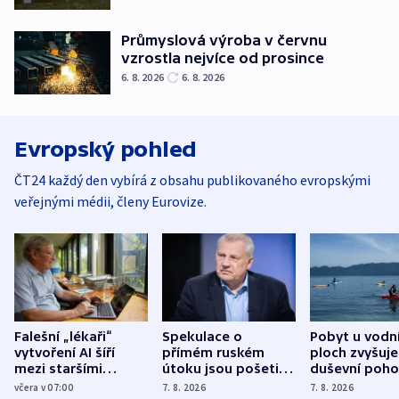
Průmyslová výroba v červnu
vzrostla nejvíce od prosince
6. 8. 2026
6. 8. 2026
Evropský pohled
ČT24 každý den vybírá z obsahu publikovaného evropskými
veřejnými médii, členy Eurovize.
Falešní „lékaři“
Spekulace o
Pobyt u vodn
vytvoření AI šíří
přímém ruském
ploch zvyšuje
mezi staršími
útoku jsou pošetilé,
duševní poho
Poláky nebezpečné
míní estonský
ukázala
včera v 07:00
7. 8. 2026
7. 8. 2026