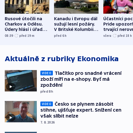
Rusové útočili na
Kanadu i Evropu dál
Účastníci po
Charkov a Oděsu.
sužují lesní požáry.
Pride upozorň
Údery hlásí i úřady v
V Britské Kolumbii
trvající nerov
Bělgorodu
evakuovali tisíce lidí
společensko
08:39
před 19
m
před 6
h
včera
před 18
h
atmosféru
Aktuálně z rubriky
Ekonomika
Tlačítko pro snadné vrácení
VIDEO
zboží míří na e-shopy. Byť má
zpoždění
před 8
h
Česko se plynem zásobit
VIDEO
stihne, ujišťuje expert. Snížení cen
však slíbit nelze
7. 8. 2026