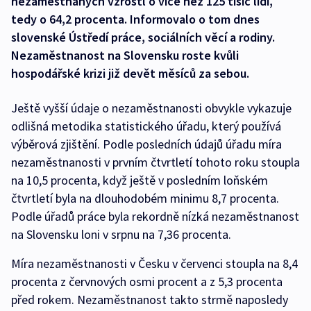
nezaměstnaných vzrostl o více než 125 tisíc lidí,
tedy o 64,2 procenta. Informovalo o tom dnes
slovenské Ústředí práce, sociálních věcí a rodiny.
Nezaměstnanost na Slovensku roste kvůli
hospodářské krizi již devět měsíců za sebou.
Ještě vyšší údaje o nezaměstnanosti obvykle vykazuje
odlišná metodika statistického úřadu, který používá
výběrová zjištění. Podle posledních údajů úřadu míra
nezaměstnanosti v prvním čtvrtletí tohoto roku stoupla
na 10,5 procenta, když ještě v posledním loňském
čtvrtletí byla na dlouhodobém minimu 8,7 procenta.
Podle úřadů práce byla rekordně nízká nezaměstnanost
na Slovensku loni v srpnu na 7,36 procenta.
Míra nezaměstnanosti v Česku v červenci stoupla na 8,4
procenta z červnových osmi procent a z 5,3 procenta
před rokem. Nezaměstnanost takto strmě naposledy